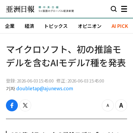
企業
経済
トピックス
オピニオン
AI PICK
マイクロソフト、初の推論モ
デルを含むAIモデル7種を発表
登録 : 2026-06-03 15:45:00
修正 : 2026-06-03 15:45:00
기자
doubletap@ajunews.com
f
t
z
Z
a
w
o
o
c
i
o
o
e
t
m
m
b
t
o
i