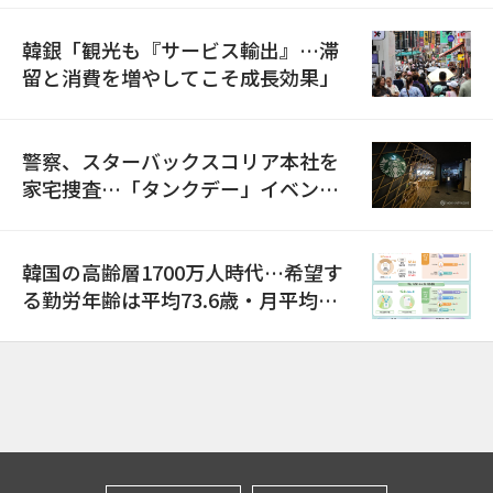
韓銀「観光も『サービス輸出』…滞
留と消費を増やしてこそ成長効果」
警察、スターバックスコリア本社を
家宅捜査…「タンクデー」イベント
巡り侮辱容疑
韓国の高齢層1700万人時代…希望す
る勤労年齢は平均73.6歳・月平均賃
金は300万ウォン以上