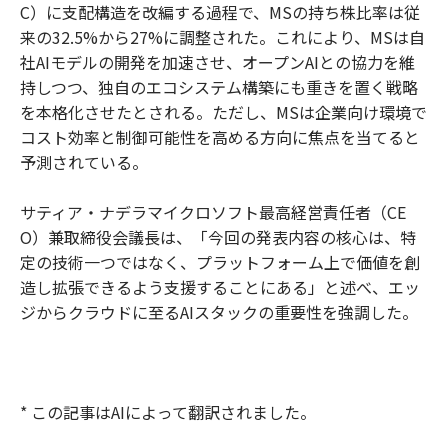
C）に支配構造を改編する過程で、MSの持ち株比率は従
来の32.5%から27%に調整された。これにより、MSは自
社AIモデルの開発を加速させ、オープンAIとの協力を維
持しつつ、独自のエコシステム構築にも重きを置く戦略
を本格化させたとされる。ただし、MSは企業向け環境で
コスト効率と制御可能性を高める方向に焦点を当てると
予測されている。
サティア・ナデラマイクロソフト最高経営責任者（CE
O）兼取締役会議長は、「今回の発表内容の核心は、特
定の技術一つではなく、プラットフォーム上で価値を創
造し拡張できるよう支援することにある」と述べ、エッ
ジからクラウドに至るAIスタックの重要性を強調した。
* この記事はAIによって翻訳されました。