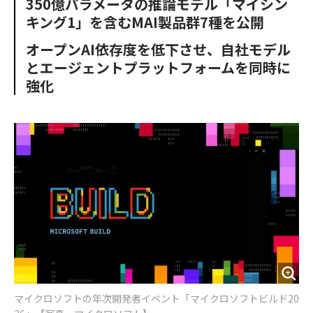
350億パラメータの推論モデル「マイシン
o
e
u
n
キング1」を含むMAI製品群7種を公開
o
r
t
k
オープンAI依存度を低下させ、自社モデル
とエージェントプラットフォームを同時に
強化
マイクロソフトの年次開発者イベント「マイクロソフトビルド20