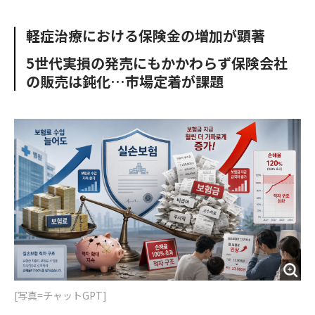
e
t
m
m
b
t
o
i
軽症治療における保険金の増加が顕著
o
e
u
n
o
r
t
5世代実損の発売にもかかわらず保険会社
k
の販売は鈍化…市場定着が課題
[写真=チャットGPT]