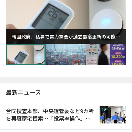
韓国政府、猛暑で電力需要が過去最高更新の可能性
に需給対応体制を点検
最新ニュース
合同捜査本部、中央選管委など9カ所
を再度家宅捜索…「投票率操作」の
資料を確保