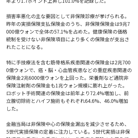
年より1.7ポイント上昇し101.0%を記録した。
損害率悪化の主な要因として非保険診療が挙げられる。
昨年の実損保険支払保険金のうち、非保険保険金は9兆7
000億ウォンで全体の57.1%を占めた。健康保険の価格
統制を受けない非保険項目により多くの保険金が支出さ
れたことになる。
特に手技療法を含む筋骨格系疾患関連の保険金は2兆700
0億ウォンで、癌・脳・心血管疾患などの重症疾患関連の
保険金2兆6000億ウォンを上回った。栄養剤など通院非
保険注射剤の保険金も1兆ウォン規模に膨れ上がった。
ロボット手術関連の保険金は前年より72.4%増加し、前
立腺切除術とハイフ施術もそれぞれ64.6%、46.0%増加
した。
金融当局は非保険中心の保険金漏出を減少させるため、
5世代実損保険の定着に注力している。5世代実損は非保