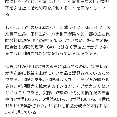
険項目を重症と非重症に分け、非重症非保険の自己負担
率を引き上げ過剰利用を抑制することを目的としてい
る。
しかし、市場の反応は鈍い。新韓ライフ、KBライフ、未
来資産生命、東洋生命、ハナ損害保険など一部の主要保
険会社は現在5世代実損を販売していない。販売中の保
険会社も保険代理店（GA）ではなく専属設計士チャネル
を中心に制限された営業を行っている状況である。
保険会社が5世代実損の販売に消極的なのは、実損保険
が構造的に収益を上げにくい商品と認識されているため
である。保険金支出が保険料収入を上回る状況が繰り返
され、新規販売を拡大するインセンティブが大きくない
ということである。実際、昨年の世代別実損保険の損害
率は1世代102.3%、2世代93.1%、3世代120.3%、4世代
115.1%で集計された。いずれも損益分岐点と呼ばれる8
5%を超えている。