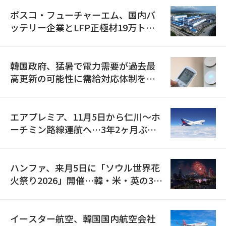
ポスコ・フューチャーエム、国内バ
ッテリー企業とLFP正極材19万トン
の供給契約を締結
韓国政府、猛暑で電力需要が過去最
高更新の可能性に需給対応体制を点
検
エアプレミア、11月5日から仁川〜ホ
ーチミン路線運航へ…3年2ヶ月ぶり
の再開
ハンファ、来月5日に「ソウル世界花
火祭り2026」開催…韓・米・英の3カ
国が参加
イースター航空、韓国国内航空会社