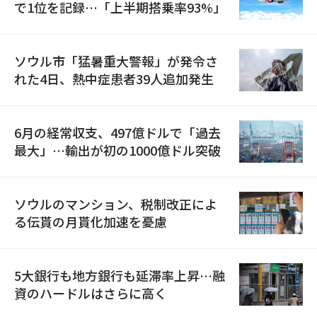
で1位を記録…「上半期搭乗率93%」
ソウル市「猛暑重大警報」が発令さ
れた4日、熱中症患者39人追加発生
6月の経常収支、497億ドルで「過去
最大」…輸出が初の1000億ドル突破
ソウルのマンション、税制改正によ
る伝貰の月貰化加速を憂慮
5大銀行も地方銀行も延滞率上昇…融
資のハードルはさらに高く