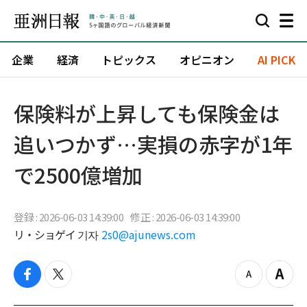
企業
経済
トピックス
オピニオン
AI PICK
保険料が上昇しても保険金は
追いつかず…実損の赤字が1年
で2500億増加
登録 : 2026-06-03 14:39:00
修正 : 2026-06-03 14:39:00
リ・ショゲイ 기자
2s0@ajunews.com
f
t
z
Z
a
w
o
o
c
i
o
o