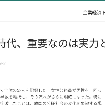
企業
経済
%時代、重要なのは実力
6:00
て全体の52%を記録した。女性公務員が男性を上回っ
も過半数を維持し、その流れがさらに明確になった。特に
を突破したことは、韓国の公職社会の変化を象徴する場