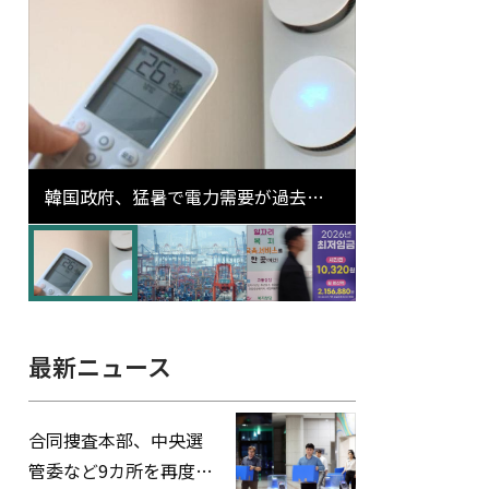
韓国政府、猛暑で電力需要が過去最
高更新の可能性に需給対応体制を点
検
最新ニュース
合同捜査本部、中央選
管委など9カ所を再度家