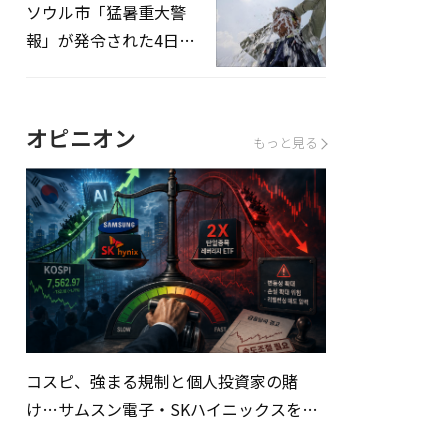
ソウル市「猛暑重大警
報」が発令された4日、
熱中症患者39人追加発
生
オピニオン
もっと見る
コスピ、強まる規制と個人投資家の賭
け…サムスン電子・SKハイニックスを巡
る明暗