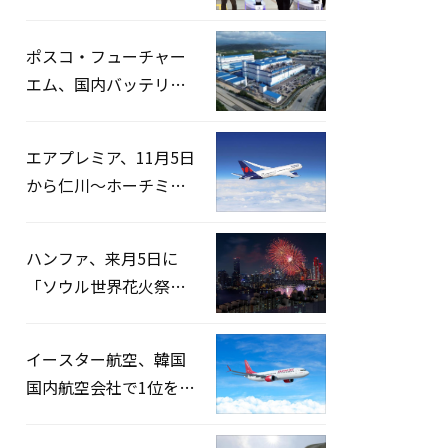
宅捜索…「投票率操
作」の資料を確保
ポスコ・フューチャー
エム、国内バッテリー
企業とLFP正極材19万ト
ンの供給契約を締結
エアプレミア、11月5日
から仁川〜ホーチミン
路線運航へ…3年2ヶ月
ぶりの再開
ハンファ、来月5日に
「ソウル世界花火祭り
2026」開催…韓・米・
英の3カ国が参加
イースター航空、韓国
国内航空会社で1位を記
録…「上半期搭乗率
93%」