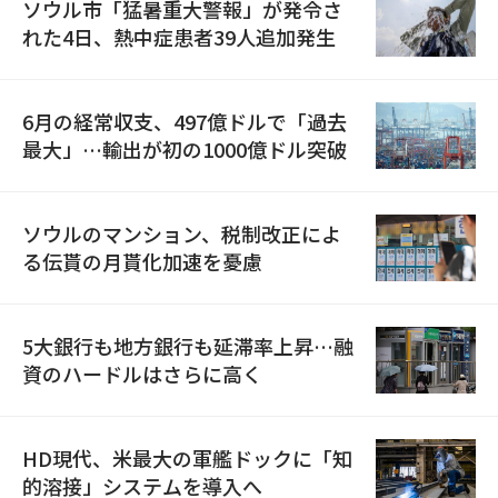
ソウル市「猛暑重大警報」が発令さ
れた4日、熱中症患者39人追加発生
6月の経常収支、497億ドルで「過去
最大」…輸出が初の1000億ドル突破
ソウルのマンション、税制改正によ
る伝貰の月貰化加速を憂慮
5大銀行も地方銀行も延滞率上昇…融
資のハードルはさらに高く
HD現代、米最大の軍艦ドックに「知
的溶接」システムを導入へ