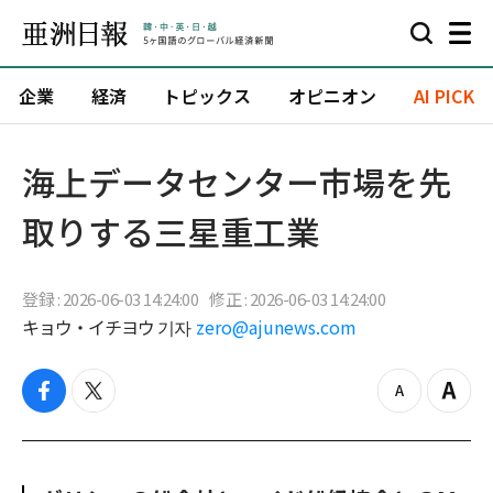
企業
経済
トピックス
オピニオン
AI PICK
海上データセンター市場を先
取りする三星重工業
登録 : 2026-06-03 14:24:00
修正 : 2026-06-03 14:24:00
キョウ・イチヨウ 기자
zero@ajunews.com
f
t
z
Z
a
w
o
o
c
i
o
o
e
t
m
m
b
t
o
i