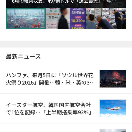
6月の経常収支、497億ドルで「過去最大」…輸出
が初の1000億ドル突破
最新ニュース
ハンファ、来月5日に「ソウル世界花
火祭り2026」開催…韓・米・英の3カ
国が参加
イースター航空、韓国国内航空会社
で1位を記録…「上半期搭乗率93%」