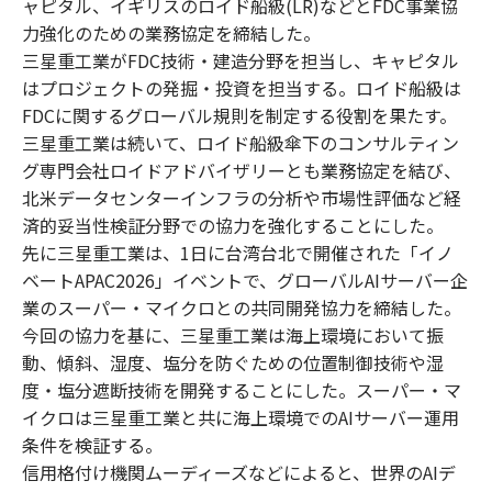
ャピタル、イギリスのロイド船級(LR)などとFDC事業協
力強化のための業務協定を締結した。
三星重工業がFDC技術・建造分野を担当し、キャピタル
はプロジェクトの発掘・投資を担当する。ロイド船級は
FDCに関するグローバル規則を制定する役割を果たす。
三星重工業は続いて、ロイド船級傘下のコンサルティン
グ専門会社ロイドアドバイザリーとも業務協定を結び、
北米データセンターインフラの分析や市場性評価など経
済的妥当性検証分野での協力を強化することにした。
先に三星重工業は、1日に台湾台北で開催された「イノ
ベートAPAC2026」イベントで、グローバルAIサーバー企
業のスーパー・マイクロとの共同開発協力を締結した。
今回の協力を基に、三星重工業は海上環境において振
動、傾斜、湿度、塩分を防ぐための位置制御技術や湿
度・塩分遮断技術を開発することにした。スーパー・マ
イクロは三星重工業と共に海上環境でのAIサーバー運用
条件を検証する。
信用格付け機関ムーディーズなどによると、世界のAIデ