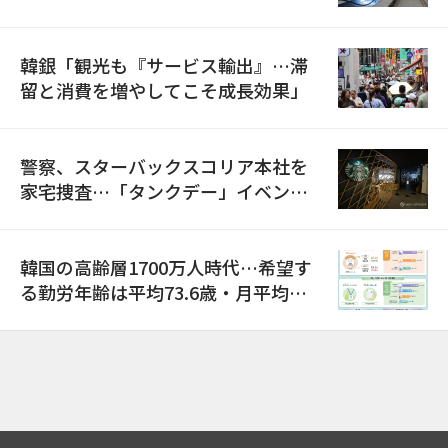
韓銀「観光も『サービス輸出』…滞
留と消費を増やしてこそ成長効果」
警察、スターバックスコリア本社を
家宅捜査…「タンクデー」イベント
巡り侮辱容疑
韓国の高齢層1700万人時代…希望す
る勤労年齢は平均73.6歳・月平均賃
金は300万ウォン以上