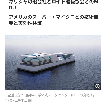
ギリシャの船会社とロイド船級協会とのM
o
e
u
n
OU
o
r
t
k
アメリカのスーパー・マイクロとの技術開
発と実効性検証
三星重工業が開発中の浮体式データセンター(FDC)の鳥瞰図。
[写真=三星重工業]