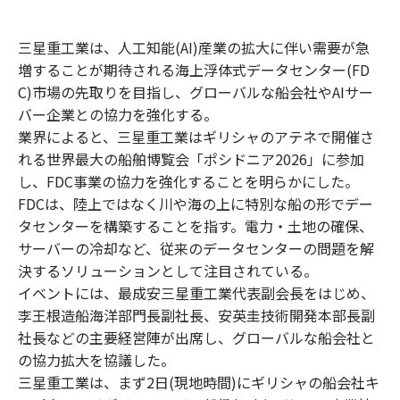
三星重工業は、人工知能(AI)産業の拡大に伴い需要が急
増することが期待される海上浮体式データセンター(FD
C)市場の先取りを目指し、グローバルな船会社やAIサー
バー企業との協力を強化する。
業界によると、三星重工業はギリシャのアテネで開催さ
れる世界最大の船舶博覧会「ポシドニア2026」に参加
し、FDC事業の協力を強化することを明らかにした。
FDCは、陸上ではなく川や海の上に特別な船の形でデー
タセンターを構築することを指す。電力・土地の確保、
サーバーの冷却など、従来のデータセンターの問題を解
決するソリューションとして注目されている。
イベントには、最成安三星重工業代表副会長をはじめ、
李王根造船海洋部門長副社長、安英圭技術開発本部長副
社長などの主要経営陣が出席し、グローバルな船会社と
の協力拡大を協議した。
三星重工業は、まず2日(現地時間)にギリシャの船会社キ