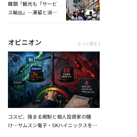
韓銀「観光も『サービ
ス輸出』…滞留と消費
を増やしてこそ成長効
果」
オピニオン
もっと見る
コスピ、強まる規制と個人投資家の賭
け…サムスン電子・SKハイニックスを巡
る明暗