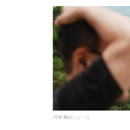
[写真=聯合ニュース]