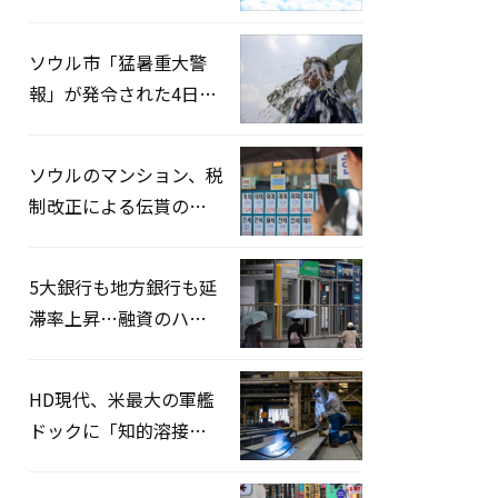
録…「上半期搭乗率
93%」
ソウル市「猛暑重大警
報」が発令された4日、
熱中症患者39人追加発
生
ソウルのマンション、税
制改正による伝貰の月
貰化加速を憂慮
5大銀行も地方銀行も延
滞率上昇…融資のハー
ドルはさらに高く
HD現代、米最大の軍艦
ドックに「知的溶接」
システムを導入へ