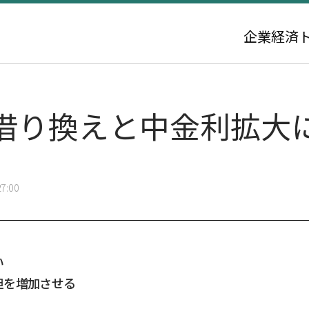
企業
経済
借り換えと中金利拡大
7:00
い
担を増加させる