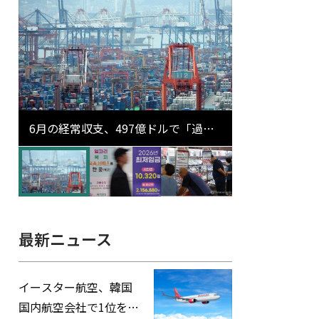
6月の経常収支、497億ドルで「過去
最大」…輸出が初の1000億ドル突破
最新ニュース
イースター航空、韓国
国内航空会社で1位を記