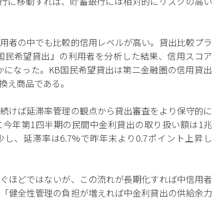
行に移動すれば、貯蓄銀行には相対的にリスクの高い
用者の中でも比較的信用レベルが高い。貸出比較プラ
国民希望貸出』の利用者を分析した結果、信用スコア
らかになった。KB国民希望貸出は第二金融圏の信用貸出
換え商品である。
続けば延滞率管理の観点から貸出審査をより保守的に
今年第1四半期の民間中金利貸出の取り扱い額は1兆
減少し、延滞率は6.7%で昨年末より0.7ポイント上昇し
ぐほどではないが、この流れが長期化すれば中信用者
「健全性管理の負担が増えれば中金利貸出の供給余力