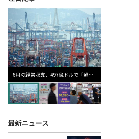
6月の経常収支、497億ドルで「過去
最大」…輸出が初の1000億ドル突破
最新ニュース