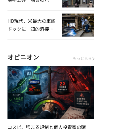
ドルはさらに高く
HD現代、米最大の軍艦
ドックに「知的溶接」
システムを導入へ
オピニオン
もっと見る
コスピ、強まる規制と個人投資家の賭