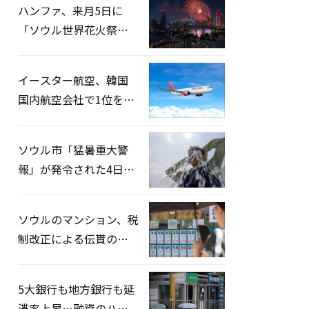
ハンファ、来月5日に
「ソウル世界花火祭り
2026」開催…韓・米・
英の3カ国が参加
イースター航空、韓国
国内航空会社で1位を記
録…「上半期搭乗率
93%」
ソウル市「猛暑重大警
報」が発令された4日、
熱中症患者39人追加発
生
ソウルのマンション、税
制改正による伝貰の月
貰化加速を憂慮
5大銀行も地方銀行も延
滞率上昇…融資のハー