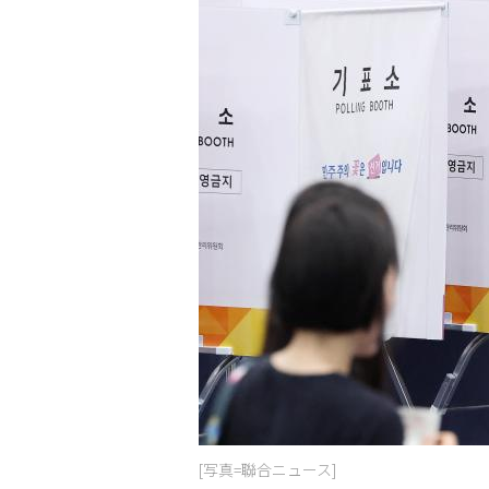
[写真=聯合ニュース]