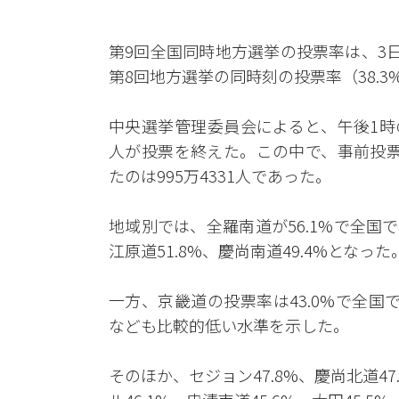
第9回全国同時地方選挙の投票率は、3日午
第8回地方選挙の同時刻の投票率（38.3
中央選挙管理委員会によると、午後1時の時点
人が投票を終えた。この中で、事前投票に
たのは995万4331人であった。
地域別では、全羅南道が56.1%で全国
江原道51.8%、慶尚南道49.4%となった
一方、京畿道の投票率は43.0%で全国で最
なども比較的低い水準を示した。
そのほか、セジョン47.8%、慶尚北道47.