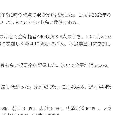
後1時の時点で46.0%を記録した。これは2022年の
%）よりも7.7ポイント高い数値である。
で全有権者4464万9908人のうち、2051万8553
参加したのは1056万4222人、本投票当日に参加し
で最も高い投票率を記録した。次いで全羅北道52.2%、
。
も低かった。光州43.3%、仁川43.4%、済州44.4%
3%、蔚山46.9%、大邱46.5%、忠清北道46.3%、ソウ