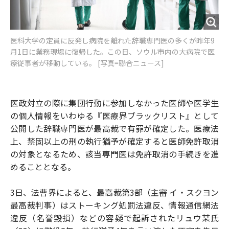
医科大学の定員に反発し病院を離れた辞職専門医の多くが昨年9
月1日に業務現場に復帰した。この日、ソウル市内の大病院で医
療従事者が移動している。 [写真=聯合ニュース]
医政対立の際に集団行動に参加しなかった医師や医学生
の個人情報をいわゆる『医療界ブラックリスト』として
公開した辞職専門医が最高裁で有罪が確定した。医療法
上、禁固以上の刑の執行猶予が確定すると医師免許取消
の対象となるため、該当専門医は免許取消の手続きを進
めることとなる。
3日、法曹界によると、最高裁第3部（主審 イ・スクヨン
最高裁判事）はストーキング処罰法違反、情報通信網法
違反（名誉毀損）などの容疑で起訴されたリュウ某氏