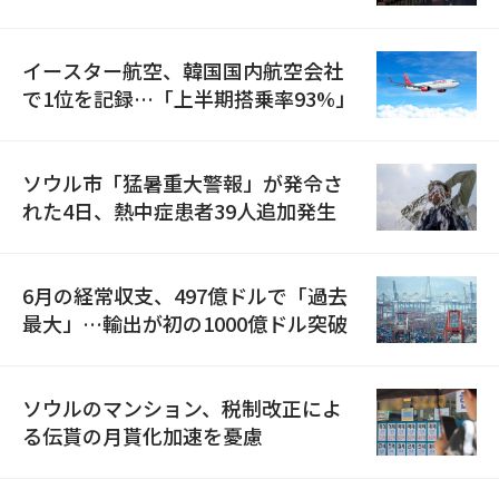
国が参加
イースター航空、韓国国内航空会社
で1位を記録…「上半期搭乗率93%」
ソウル市「猛暑重大警報」が発令さ
れた4日、熱中症患者39人追加発生
6月の経常収支、497億ドルで「過去
最大」…輸出が初の1000億ドル突破
ソウルのマンション、税制改正によ
る伝貰の月貰化加速を憂慮