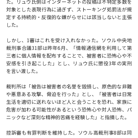
た。リュウ氏側はインターネットの投稿は不特定多数を
対象とした表現行為に過ぎず、ストーキング処罰法が規
定する持続的・反復的な嫌がらせには該当しないと主張
した。
しかし、1審はこれを受け入れなかった。ソウル中央地
裁刑事合議31部は昨年6月、「情報通信網を利用して第
三者に個人情報を配布することで、被害者に恐怖心や不
安感を引き起こした」とし、リュウ氏に懲役3年の実刑
を言い渡した。
裁判所は「被告は被害者の名誉を毀損し、原色的な非難
や悪意ある攻撃、脅迫を行った」とし、「被害者は日常
生活を適切に送れないほど人と会うことを恐れ、家族に
危害が加わる可能性があるという恐怖心や対人恐怖、パ
ニックなど深刻な精神的苦痛を経験した」と指摘した。
控訴審も有罪判断を維持した。ソウル高裁刑事8部は同