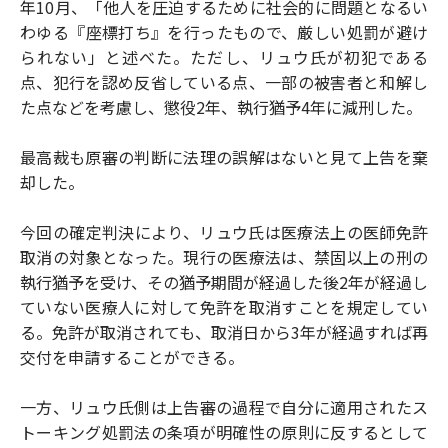
年10月、「他人を圧迫するために社会的に問題となるい
わゆる『座標打ち』を行ったもので、厳しい処罰が避け
られない」と述べた。ただし、リュウ氏が初犯である
点、犯行を認め反省している点、一部の被害者と和解し
た点などを考慮し、懲役2年、執行猶予4年に減刑した。
最高裁も原審の判断に法理の誤解はないと見て上告を棄
却した。
今回の確定判決により、リュウ氏は医療法上の医師免許
取消の対象となった。現行の医療法は、禁固以上の刑の
執行猶予を受け、その猶予期間が経過した後2年が経過し
ていない医療人に対して免許を取消すことを規定してい
る。免許が取消されても、取消日から3年が経過すれば再
交付を申請することができる。
一方、リュウ氏側は上告審の過程で自分に適用されたス
トーキング処罰法の条項が明確性の原則に反するとして