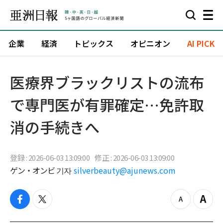
企業
経済
トピックス
オピニオン
AI PICK
医療界ブラックリストの流布
で専門医が有罪確定…免許取
消の手続きへ
登録 : 2026-06-03 13:09:00
修正 : 2026-06-03 13:09:00
ゲン・オンビ 기자
silverbeauty@ajunews.com
f
t
z
Z
a
w
o
o
c
i
o
o