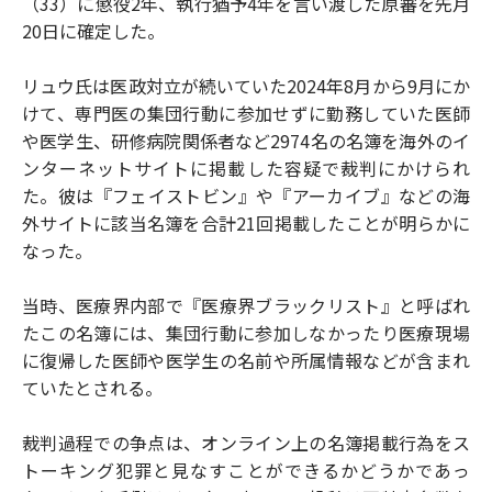
（33）に懲役2年、執行猶予4年を言い渡した原審を先月
20日に確定した。
リュウ氏は医政対立が続いていた2024年8月から9月にか
けて、専門医の集団行動に参加せずに勤務していた医師
や医学生、研修病院関係者など2974名の名簿を海外のイ
ンターネットサイトに掲載した容疑で裁判にかけられ
た。彼は『フェイストビン』や『アーカイブ』などの海
外サイトに該当名簿を合計21回掲載したことが明らかに
なった。
当時、医療界内部で『医療界ブラックリスト』と呼ばれ
たこの名簿には、集団行動に参加しなかったり医療現場
に復帰した医師や医学生の名前や所属情報などが含まれ
ていたとされる。
裁判過程での争点は、オンライン上の名簿掲載行為をス
トーキング犯罪と見なすことができるかどうかであっ