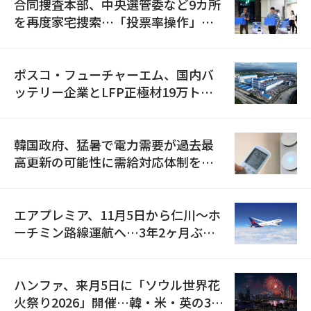
合同捜査本部、中央選管委など9カ所
を再度家宅捜索…「投票率操作」の
資料を確保
ポスコ・フューチャーエム、国内バ
ッテリー企業とLFP正極材19万トン
の供給契約を締結
韓国政府、猛暑で電力需要が過去最
高更新の可能性に需給対応体制を点
検
エアプレミア、11月5日から仁川〜ホ
ーチミン路線運航へ…3年2ヶ月ぶり
の再開
ハンファ、来月5日に「ソウル世界花
火祭り2026」開催…韓・米・英の3カ