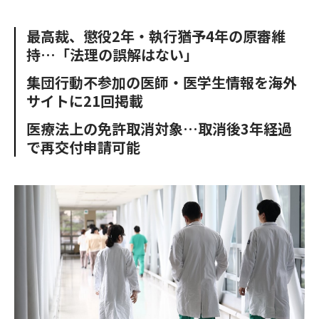
e
t
m
m
b
t
o
i
最高裁、懲役2年・執行猶予4年の原審維
o
e
u
n
持…「法理の誤解はない」
o
r
t
k
集団行動不参加の医師・医学生情報を海外
サイトに21回掲載
医療法上の免許取消対象…取消後3年経過
で再交付申請可能