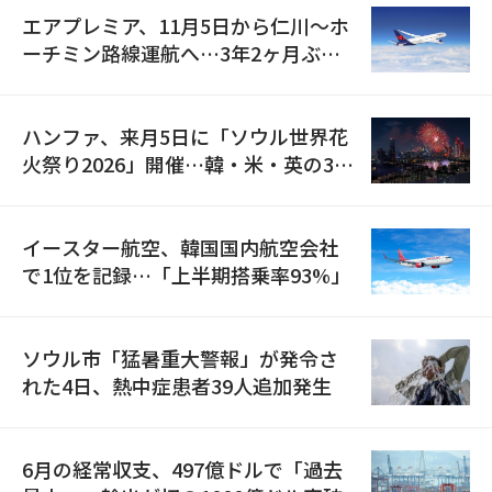
エアプレミア、11月5日から仁川〜ホ
ーチミン路線運航へ…3年2ヶ月ぶり
の再開
ハンファ、来月5日に「ソウル世界花
火祭り2026」開催…韓・米・英の3カ
国が参加
イースター航空、韓国国内航空会社
で1位を記録…「上半期搭乗率93%」
ソウル市「猛暑重大警報」が発令さ
れた4日、熱中症患者39人追加発生
6月の経常収支、497億ドルで「過去