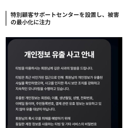
e
t
m
m
b
t
o
i
特別顧客サポートセンターを設置し、被害
o
e
u
n
の最小化に注力
o
r
t
k