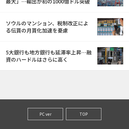
最大」…輸出が初の1000億ドル突破
ソウルのマンション、税制改正によ
る伝貰の月貰化加速を憂慮
5大銀行も地方銀行も延滞率上昇…融
資のハードルはさらに高く
PC ver
TOP