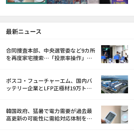
最新ニュース
合同捜査本部、中央選管委など9カ所
を再度家宅捜索…「投票率操作」の
資料を確保
ポスコ・フューチャーエム、国内バ
ッテリー企業とLFP正極材19万トン
の供給契約を締結
韓国政府、猛暑で電力需要が過去最
高更新の可能性に需給対応体制を点
検