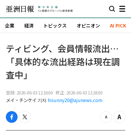
企業
経済
トピックス
オピニオン
AI PICK
ティビング、会員情報流出…
「具体的な流出経路は現在調
査中」
登録 : 2026-06-03 12:18:00
修正 : 2026-06-03 12:18:00
メイ・チンケイ 기자
hisunny20@ajunews.com
f
t
z
Z
a
w
o
o
c
i
o
o