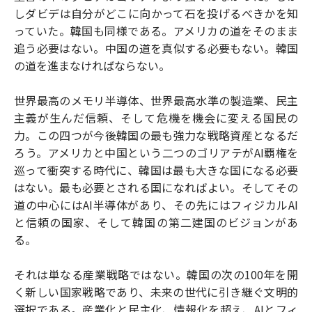
しダビデは自分がどこに向かって石を投げるべきかを知
っていた。韓国も同様である。アメリカの道をそのまま
追う必要はない。中国の道を真似する必要もない。韓国
の道を進まなければならない。
世界最高のメモリ半導体、世界最高水準の製造業、民主
主義が生んだ信頼、そして危機を機会に変える国民の
力。この四つが今後韓国の最も強力な戦略資産となるだ
ろう。アメリカと中国という二つのゴリアテがAI覇権を
巡って衝突する時代に、韓国は最も大きな国になる必要
はない。最も必要とされる国になればよい。そしてその
道の中心にはAI半導体があり、その先にはフィジカルAI
と信頼の国家、そして韓国の第二建国のビジョンがあ
る。
それは単なる産業戦略ではない。韓国の次の100年を開
く新しい国家戦略であり、未来の世代に引き継ぐ文明的
選択である。産業化と民主化、情報化を超え、AIとフィ