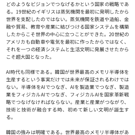
どのようなビジョンでつなげるかという国家の戦略であ
る。19世紀のイギリスは蒸気機関を最初に発明したから
世界を支配したのではない。蒸気機関を鉄道や造船、金
融や貿易、教育や産業に結びつける国家システムを構築
したからこそ世界の中心に立つことができた。20世紀の
アメリカも自動車や電気を最初に作ったからではなく、
それを一つの経済システムと生活文明に発展させたから
こそ超大国となった。
AI時代も同様である。韓国が世界最高のメモリ半導体を
生産するという事実だけでは未来が保証されるわけでは
ない。半導体をAIでつなぎ、AIを製造業でつなぎ、製造
業をフィジカルAIでつなぎ、フィジカルAIを国家革新戦
略でつなげなければならない。産業と産業がつながり、
技術と技術が融合する時、初めて新しい文明が誕生す
る。
韓国の強みは明確である。世界最高のメモリ半導体があ