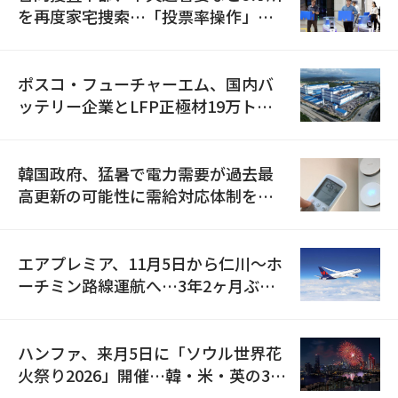
を再度家宅捜索…「投票率操作」の
資料を確保
ポスコ・フューチャーエム、国内バ
ッテリー企業とLFP正極材19万トン
の供給契約を締結
韓国政府、猛暑で電力需要が過去最
高更新の可能性に需給対応体制を点
検
エアプレミア、11月5日から仁川〜ホ
ーチミン路線運航へ…3年2ヶ月ぶり
の再開
ハンファ、来月5日に「ソウル世界花
火祭り2026」開催…韓・米・英の3カ
国が参加