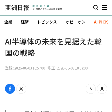
企業
経済
トピックス
オピニオン
AI PICK
AI半導体の未来を見据えた韓
国の戦略
登録 : 2026-06-03 10:57:00
修正 : 2026-06-03 10:57:00
f
t
z
Z
a
w
o
o
c
i
o
o
e
t
m
m
b
t
o
i