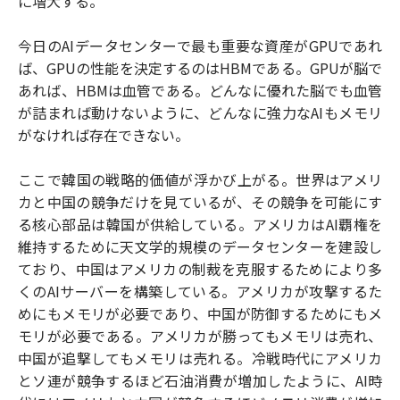
に増大する。
今日のAIデータセンターで最も重要な資産がGPUであれ
ば、GPUの性能を決定するのはHBMである。GPUが脳で
あれば、HBMは血管である。どんなに優れた脳でも血管
が詰まれば動けないように、どんなに強力なAIもメモリ
がなければ存在できない。
ここで韓国の戦略的価値が浮かび上がる。世界はアメリ
カと中国の競争だけを見ているが、その競争を可能にす
る核心部品は韓国が供給している。アメリカはAI覇権を
維持するために天文学的規模のデータセンターを建設し
ており、中国はアメリカの制裁を克服するためにより多
くのAIサーバーを構築している。アメリカが攻撃するた
めにもメモリが必要であり、中国が防御するためにもメ
モリが必要である。アメリカが勝ってもメモリは売れ、
中国が追撃してもメモリは売れる。冷戦時代にアメリカ
とソ連が競争するほど石油消費が増加したように、AI時