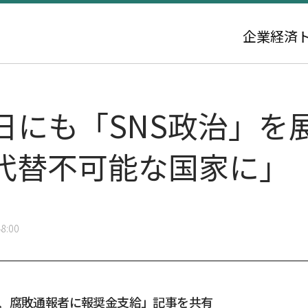
企業
経済
日にも「SNS政治」を
代替不可能な国家に」
8:00
委、腐敗通報者に報奨金支給」記事を共有