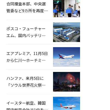
合同捜査本部、中央選
管委など9カ所を再度家
宅捜索…「投票率操
作」の資料を確保
ポスコ・フューチャー
エム、国内バッテリー
企業とLFP正極材19万ト
ンの供給契約を締結
エアプレミア、11月5日
から仁川〜ホーチミン
路線運航へ…3年2ヶ月
ぶりの再開
ハンファ、来月5日に
「ソウル世界花火祭り
2026」開催…韓・米・
英の3カ国が参加
イースター航空、韓国
国内航空会社で1位を記