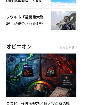
録…「上半期搭乗率
93%」
ソウル市「猛暑重大警
報」が発令された4日、
熱中症患者39人追加発
生
オピニオン
もっと見る
コスピ、強まる規制と個人投資家の賭