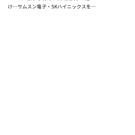
け…サムスン電子・SKハイニックスを巡
る明暗