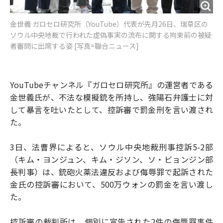
金世義 ガロセロ研究所（YouTube）代表が先月26日、瑞草区の
ソウル中央地裁で行われた虚偽事実の流布に関する拘束前の被疑
者審問に出席する姿 [写真=聯合ニュース]
YouTubeチャンネル『ガロセロ研究所』の運営者である
金世義氏が、不法な模擬銃を所持し、強陽石弁護士に対
して暴言を吐いたとして、控訴審で罰金刑を言い渡され
た。
3日、法曹界によると、ソウル中央地裁刑事控訴5-2部
（キム・ヨンジュン、キム・ジソン、ソ・ビョンジン部
長判事）は、銃砲火薬法違反および侮辱罪で起訴された
金氏の控訴審において、500万ウォンの罰金を言い渡し
た。
控訴審の裁判所は、個別に宣告された2件の侮辱罪事件