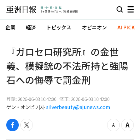
企業
経済
トピックス
オピニオン
AI PICK
『ガロセロ研究所』の金世
義、模擬銃の不法所持と強陽
石への侮辱で罰金刑
登録 : 2026-06-03 10:42:00
修正 : 2026-06-03 10:42:00
ゲン・オンビ 기자
silverbeauty@ajunews.com
f
t
z
Z
a
w
o
o
c
i
o
o