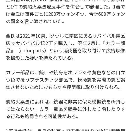
と1件の銃砲火薬法違反事件を併合して審理した。1審で
は金氏は事件ごとに200万ウォンずつ、合計600万ウォン
の罰金を言い渡されていた。
金氏は2021年10月、ソウル江南区にあるサバイバル用品
店でサバイバル銃2丁を購入し、翌年2月に『カラー部
品』（color parts）という消炎器を取り付けて広告映像
を撮影した疑いを持たれている。
カラー部品は、銃口や銃身をオレンジや黄色などの目立
つ色で覆うプラスチック部品で、模擬銃を実際の銃と誤
認させないためにおもちゃや模型銃に取り付けられる。
銃砲火薬法によれば、銃器に非常に似た模擬銃を所持し
てはならない。カラー部品を勝手に外したり隠したりす
る行為も処罰される可能性がある。
1審で金氏は、自身の私有地で広告撮影のために4時間模