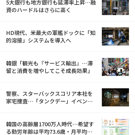
5大銀行も地方銀行も延滞率上昇…融
資のハードルはさらに高く
HD現代、米最大の軍艦ドックに「知
的溶接」システムを導入へ
韓銀「観光も『サービス輸出』…滞
留と消費を増やしてこそ成長効果」
警察、スターバックスコリア本社を
家宅捜査…「タンクデー」イベント
巡り侮辱容疑
韓国の高齢層1700万人時代…希望す
る勤労年齢は平均73.6歳・月平均賃