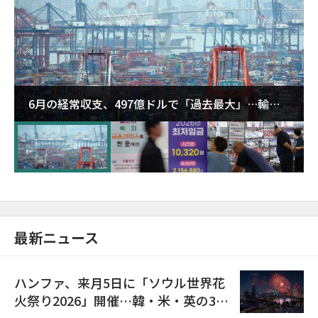
6月の経常収支、497億ドルで「過去最大」…輸出
が初の1000億ドル突破
最新ニュース
ハンファ、来月5日に「ソウル世界花
火祭り2026」開催…韓・米・英の3カ
国が参加