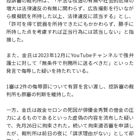
控訴審の裁判所は、「不法な改造の有無や社会的危険の
増大は法律違反の有無に関わらず、広告撮影を行いなが
ら模擬銃を所持した以上、法律違反に該当する」とし、
「許可を得て銃器を所持できたにもかかわらず、勝手に
所持した点を考慮すれば正当行為には該当しない」と指
摘した。
また、金氏は2023年12月にYouTubeチャンネルで強弁
護士に対して「無条件で刑務所に送るべきだ」といった
発言で侮辱した疑いを持たれている。
1審は2件の侮辱罪について有罪を言い渡し、控訴審の裁
判所も原審の判断を維持した。
一方、金氏は故金セロンの死因が俳優金秀賢の借金の圧
力によるものであるといった虚偽の内容を流布した疑い
で、先月26日に拘束された。続いて拘束適否審を申請し
たが、裁判所は前日の夜に「請求理由がない」として却