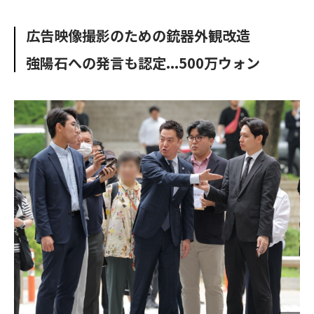
e
t
m
m
b
t
o
i
広告映像撮影のための銃器外観改造
o
e
u
n
o
r
t
強陽石への発言も認定...500万ウォン
k