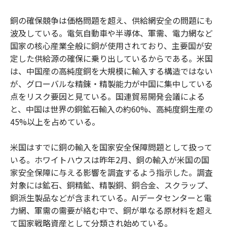
銅の確保競争は価格問題を超え、供給網安全の問題にも
波及している。電気自動車や半導体、軍需、電力網など
国家の核心産業全般に銅が使用されており、主要国が安
定した供給源の確保に乗り出しているからである。米国
は、中国産の高純度銅を大規模に輸入する構造ではない
が、グローバルな精錬・精製能力が中国に集中している
点をリスク要因と見ている。国連貿易開発会議による
と、中国は世界の銅鉱石輸入の約60%、高純度銅生産の
45%以上を占めている。
米国はすでに銅の輸入を国家安全保障問題として扱って
いる。ホワイトハウスは昨年2月、銅の輸入が米国の国
家安全保障に与える影響を調査するよう指示した。調査
対象には鉱石、銅精鉱、精製銅、銅合金、スクラップ、
銅派生製品などが含まれている。AIデータセンターと電
力網、軍需の需要が絡む中で、銅が単なる原材料を超え
て国家戦略資産として分類され始めている。