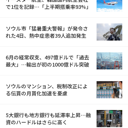
で1位を記録…「上半期搭乗率93%」
ソウル市「猛暑重大警報」が発令さ
れた4日、熱中症患者39人追加発生
6月の経常収支、497億ドルで「過去
最大」…輸出が初の1000億ドル突破
ソウルのマンション、税制改正によ
る伝貰の月貰化加速を憂慮
5大銀行も地方銀行も延滞率上昇…融
資のハードルはさらに高く