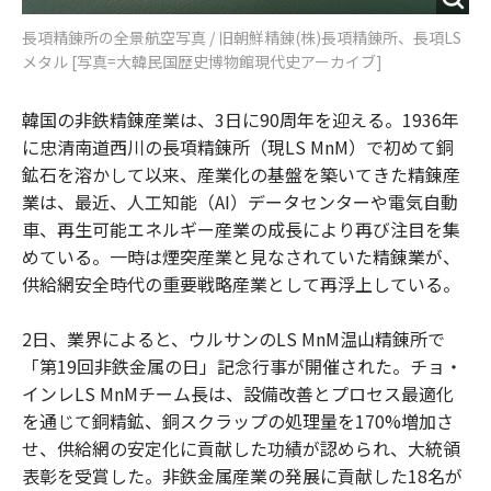
長項精錬所の全景航空写真 / 旧朝鮮精錬(株)長項精錬所、長項LS
メタル [写真=大韓民国歴史博物館現代史アーカイブ]
韓国の非鉄精錬産業は、3日に90周年を迎える。1936年
に忠清南道西川の長項精錬所（現LS MnM）で初めて銅
鉱石を溶かして以来、産業化の基盤を築いてきた精錬産
業は、最近、人工知能（AI）データセンターや電気自動
車、再生可能エネルギー産業の成長により再び注目を集
めている。一時は煙突産業と見なされていた精錬業が、
供給網安全時代の重要戦略産業として再浮上している。
2日、業界によると、ウルサンのLS MnM温山精錬所で
「第19回非鉄金属の日」記念行事が開催された。チョ・
インレLS MnMチーム長は、設備改善とプロセス最適化
を通じて銅精鉱、銅スクラップの処理量を170%増加さ
せ、供給網の安定化に貢献した功績が認められ、大統領
表彰を受賞した。非鉄金属産業の発展に貢献した18名が