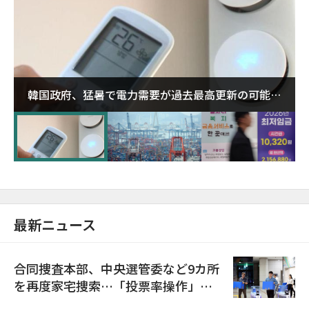
韓国政府、猛暑で電力需要が過去最高更新の可能性
に需給対応体制を点検
最新ニュース
合同捜査本部、中央選管委など9カ所
を再度家宅捜索…「投票率操作」の
資料を確保