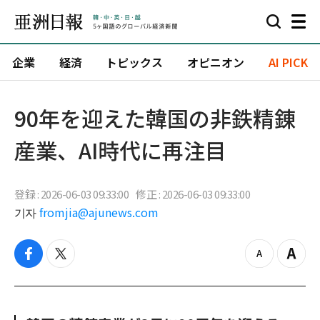
企業
経済
トピックス
オピニオン
AI PICK
90年を迎えた韓国の非鉄精錬
産業、AI時代に再注目
登録 : 2026-06-03 09:33:00
修正 : 2026-06-03 09:33:00
기자
fromjia@ajunews.com
f
t
z
Z
a
w
o
o
c
i
o
o
e
t
m
m
b
t
o
i