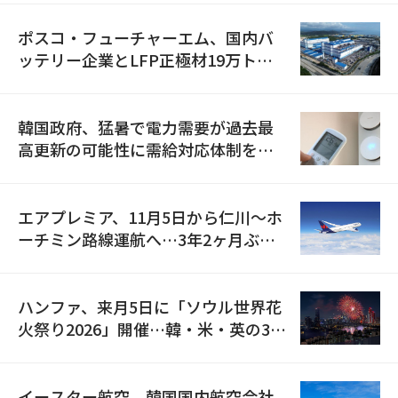
ポスコ・フューチャーエム、国内バ
ッテリー企業とLFP正極材19万トン
の供給契約を締結
韓国政府、猛暑で電力需要が過去最
高更新の可能性に需給対応体制を点
検
エアプレミア、11月5日から仁川〜ホ
ーチミン路線運航へ…3年2ヶ月ぶり
の再開
ハンファ、来月5日に「ソウル世界花
火祭り2026」開催…韓・米・英の3カ
国が参加
イースター航空、韓国国内航空会社