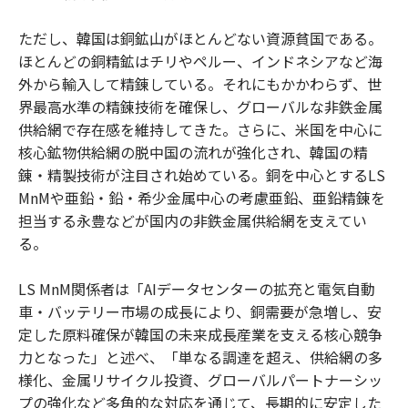
ただし、韓国は銅鉱山がほとんどない資源貧国である。
ほとんどの銅精鉱はチリやペルー、インドネシアなど海
外から輸入して精錬している。それにもかかわらず、世
界最高水準の精錬技術を確保し、グローバルな非鉄金属
供給網で存在感を維持してきた。さらに、米国を中心に
核心鉱物供給網の脱中国の流れが強化され、韓国の精
錬・精製技術が注目され始めている。銅を中心とするLS
MnMや亜鉛・鉛・希少金属中心の考慮亜鉛、亜鉛精錬を
担当する永豊などが国内の非鉄金属供給網を支えてい
る。
LS MnM関係者は「AIデータセンターの拡充と電気自動
車・バッテリー市場の成長により、銅需要が急増し、安
定した原料確保が韓国の未来成長産業を支える核心競争
力となった」と述べ、「単なる調達を超え、供給網の多
様化、金属リサイクル投資、グローバルパートナーシッ
プの強化など多角的な対応を通じて、長期的に安定した