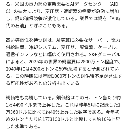
る。米国の電力網の更新需要とAIデータセンター（AID
C）の拡大により、変圧器・遮断器の需要が急激に増加
し、銅の確保競争が激化している。業界では銅を「AI時
代の石油」と呼ぶこともある。
高い導電性を持つ銅は、AI演算に必要なサーバー、電力
供給装置、冷却システム、変圧器、配電盤、ケーブル、
通信インフラなどに幅広く使用される。S&Pグローバル
によると、2025年の世界の銅需要は2800万トン程度で、
2040年には4200万トンに50%急増すると予測されてい
る。この時期には年間1000万トンの銅供給不足が発生す
る可能性があるとの分析も出ている。
銅価格も高騰している。銅価格はこの日、トン当たり約
1万4490ドルまで上昇した。これは昨年5月に記録した1
万360ドルに比べて約40%上昇した数字である。今年初
めのトン当たり約1万3150ドルと比較しても約10%上昇
した水準である。