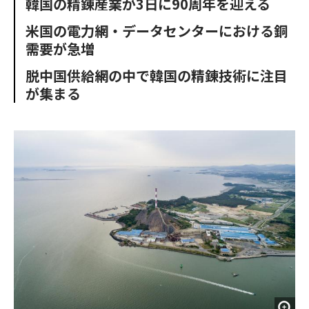
韓国の精錬産業が3日に90周年を迎える
o
e
u
n
o
r
t
米国の電力網・データセンターにおける銅
k
需要が急増
脱中国供給網の中で韓国の精錬技術に注目
が集まる