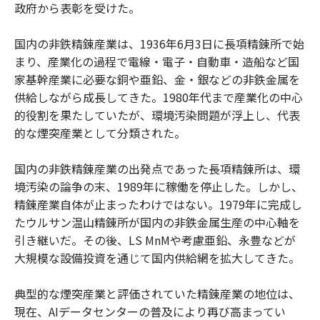
政府から表彰を受けた。
国内の非鉄精錬産業は、1936年6月3日に長項精錬所で始
まり、産業化の過程で電線・電子・自動車・造船など国
家基幹産業に必要な銅や亜鉛、金・銀などの非鉄金属を
供給しながら成長してきた。1980年代まで産業化の中心
的役割を果たしていたが、環境汚染問題が浮上し、代表
的な煙突産業として分類された。
国内の非鉄精錬産業の出発点であった長項精錬所は、環
境汚染の論争の末、1989年に稼働を停止した。しかし、
精錬産業自体が止まったわけではない。1979年に完成し
たウルサン温山精錬所が国内の非鉄金属生産の中心軸を
引き継いだ。その後、LS MnMや考慮亜鉛、永豊などが
大規模な設備投資を通じて国内供給網を拡大してきた。
典型的な煙突産業と評価されていた精錬産業の地位は、
現在、AIデータセンターの普及により再び高まってい