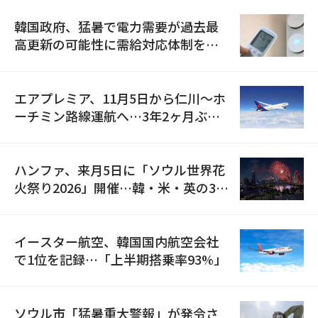
韓国政府、猛暑で電力需要が過去最
高更新の可能性に需給対応体制を点
検
エアプレミア、11月5日から仁川〜ホ
ーチミン路線運航へ…3年2ヶ月ぶり
の再開
ハンファ、来月5日に「ソウル世界花
火祭り2026」開催…韓・米・英の3カ
国が参加
イースター航空、韓国国内航空会社
で1位を記録…「上半期搭乗率93%」
ソウル市「猛暑重大警報」が発令さ