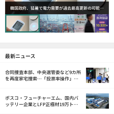
韓国政府、猛暑で電力需要が過去最高更新の可能性
に需給対応体制を点検
最新ニュース
合同捜査本部、中央選管委など9カ所
を再度家宅捜索…「投票率操作」の
資料を確保
ポスコ・フューチャーエム、国内バ
ッテリー企業とLFP正極材19万トン
の供給契約を締結