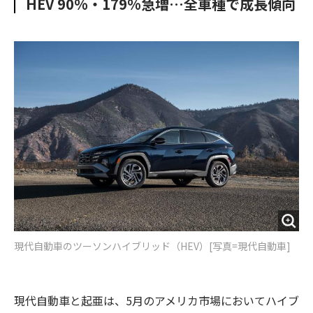
HEV 90%・179%急増…全車種で成長傾向
o
e
u
n
o
r
t
k
現代自動車のツーソンハイブリッド（HEV）[写真=現代自動車]
現代自動車と起亜は、5月のアメリカ市場においてハイブ