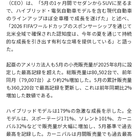
（CEO）は、「5月の1ヶ月間でセダンからSUVに至るま
で、ハイブリッド・電気自動車モデルを含む現代自動車
のラインアップほぼ全車種で成長を遂げた」と述べ、
「2026 FIFAワールドカップのスポンサーシップを通じて
北米全域で確保された認知度は、今年の夏を通じて持続
的な成長を引き出す有利な立場を提供している」と語っ
た。
起亜のアメリカ法人も5月の小売販売量が2025年8月に設
定した最高記録を超えた。総販売量は80,502台で、前年
同月（79,007台）より約2%増加した。5月の累計販売量
も360,220台で最高記録を更新し、これは前年同期比2%
増加した数値である。
ハイブリッドモデルは179%の急激な成長を示した。全
モデルは、スポーテージ171%、ソレント101%、カーニ
バル32%などで販売量が大幅に増加し、5月基準で過去
最高を記録した。カーニバルは月間販売量でも過去最高