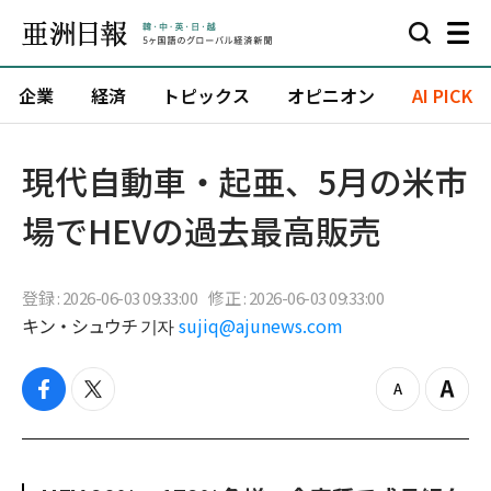
企業
経済
トピックス
オピニオン
AI PICK
現代自動車・起亜、5月の米市
場でHEVの過去最高販売
登録 : 2026-06-03 09:33:00
修正 : 2026-06-03 09:33:00
キン・シュウチ 기자
sujiq@ajunews.com
f
t
z
Z
a
w
o
o
c
i
o
o
e
t
m
m
b
t
o
i