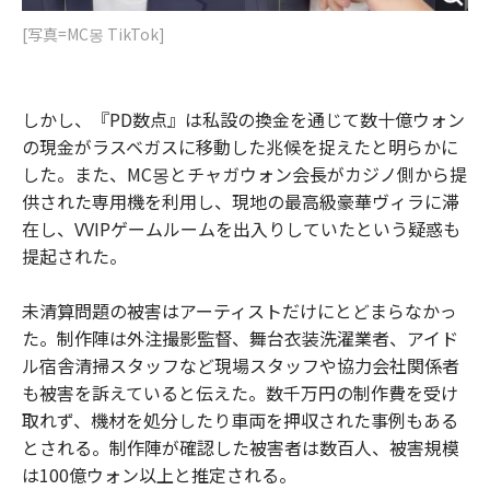
[写真=MC몽 TikTok]
しかし、『PD数点』は私設の換金を通じて数十億ウォン
の現金がラスベガスに移動した兆候を捉えたと明らかに
した。また、MC몽とチャガウォン会長がカジノ側から提
供された専用機を利用し、現地の最高級豪華ヴィラに滞
在し、VVIPゲームルームを出入りしていたという疑惑も
提起された。
未清算問題の被害はアーティストだけにとどまらなかっ
た。制作陣は外注撮影監督、舞台衣装洗濯業者、アイド
ル宿舎清掃スタッフなど現場スタッフや協力会社関係者
も被害を訴えていると伝えた。数千万円の制作費を受け
取れず、機材を処分したり車両を押収された事例もある
とされる。制作陣が確認した被害者は数百人、被害規模
は100億ウォン以上と推定される。