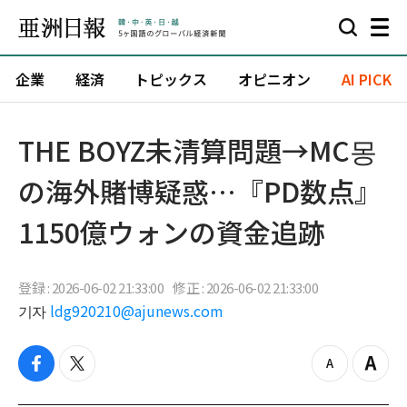
企業
経済
トピックス
オピニオン
AI PICK
THE BOYZ未清算問題→MC몽
の海外賭博疑惑…『PD数点』
1150億ウォンの資金追跡
登録 : 2026-06-02 21:33:00
修正 : 2026-06-02 21:33:00
기자
ldg920210@ajunews.com
f
t
z
Z
a
w
o
o
c
i
o
o