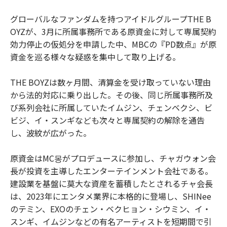
グローバルなファンダムを持つアイドルグループTHE B
OYZが、3月に所属事務所である原資金に対して専属契約
効力停止の仮処分を申請した中、MBCの『PD数点』が原
資金を巡る様々な疑惑を集中して取り上げる。
THE BOYZは数ヶ月間、清算金を受け取っていない理由
から法的対応に乗り出した。その後、同じ所属事務所及
び系列会社に所属していたイムジン、チェンベクシ、ビ
ビジ、イ・スンギなども次々と専属契約の解除を通告
し、波紋が広がった。
原資金はMC몽がプロデュースに参加し、チャガウォン会
長が投資を主導したエンターテインメント会社である。
建設業を基盤に莫大な資産を蓄積したとされるチャ会長
は、2023年にエンタメ業界に本格的に登場し、SHINee
のテミン、EXOのチェン・ベクヒョン・シウミン、イ・
スンギ、イムジンなどの有名アーティストを短期間で引