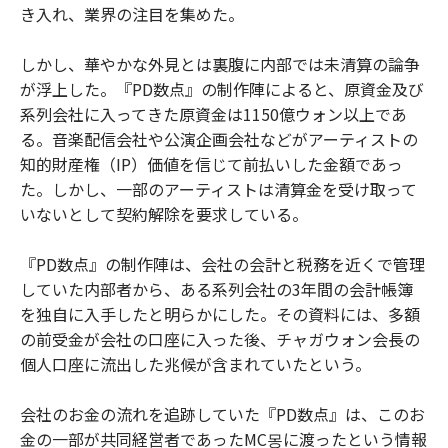
き入れ、業界の注目を集めた。
しかし、華やかな外見とは裏腹に内部では未清算の論争
が浮上した。『PD数点』の制作陣によると、原資金及び
系列会社に入ってきた原資金は1150億ウォン以上であ
る。音楽配信会社や公演企画会社などがアーティストの
知的財産権（IP）価値を信じて前払いした金額であっ
た。しかし、一部のアーティストは清算金を受け取って
いないとして契約解除を要求している。
『PD数点』の制作陣は、会社の会計と税務を近くで管理
していた内部者から、ある系列会社の3年間の会計帳簿
を独自に入手したと明らかにした。その資料には、多額
の前受金が会社の口座に入った後、チャガウォン会長の
個人口座に流出した兆候が含まれていたという。
会社のお金の流れを追跡していた『PD数点』は、このお
金の一部が共同経営者であったMC몽に渡ったという情報