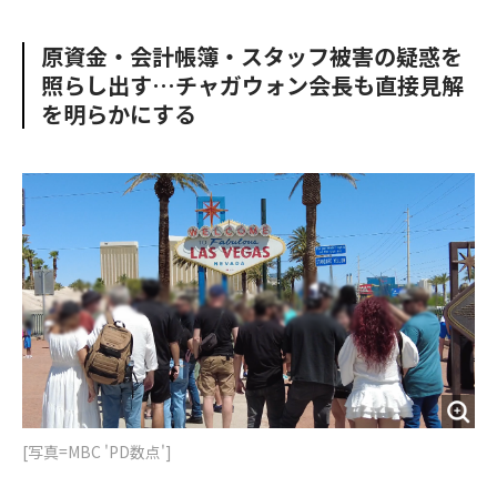
e
t
m
m
b
t
o
i
原資金・会計帳簿・スタッフ被害の疑惑を
o
e
u
n
照らし出す…チャガウォン会長も直接見解
o
r
t
k
を明らかにする
[写真=MBC 'PD数点']