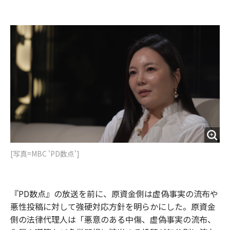
[写真=MBC 'PD数点']
『PD数点』の放送を前に、原資金側は虚偽事実の流布や
悪性投稿に対して強硬対応方針を明らかにした。原資金
側の法律代理人は「悪意のある中傷、虚偽事実の流布、