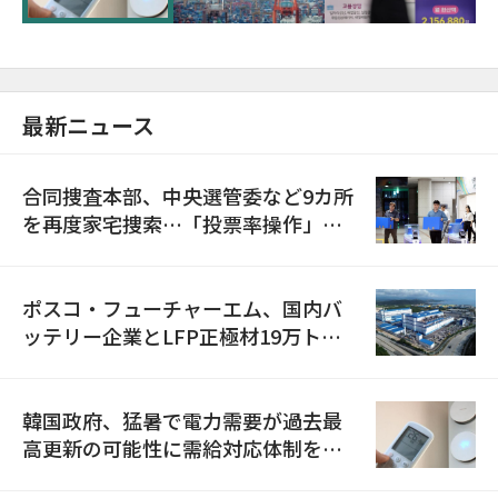
最新ニュース
合同捜査本部、中央選管委など9カ所
を再度家宅捜索…「投票率操作」の
資料を確保
ポスコ・フューチャーエム、国内バ
ッテリー企業とLFP正極材19万トン
の供給契約を締結
韓国政府、猛暑で電力需要が過去最
高更新の可能性に需給対応体制を点
検