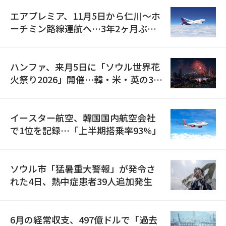
エアプレミア、11月5日から仁川〜ホ
ーチミン路線運航へ…3年2ヶ月ぶり
の再開
ハンファ、来月5日に「ソウル世界花
火祭り2026」開催…韓・米・英の3カ
国が参加
イースター航空、韓国国内航空会社
で1位を記録…「上半期搭乗率93%」
ソウル市「猛暑重大警報」が発令さ
れた4日、熱中症患者39人追加発生
6月の経常収支、497億ドルで「過去