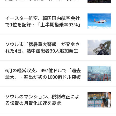
国が参加
イースター航空、韓国国内航空会社
で1位を記録…「上半期搭乗率93%」
ソウル市「猛暑重大警報」が発令さ
れた4日、熱中症患者39人追加発生
6月の経常収支、497億ドルで「過去
最大」…輸出が初の1000億ドル突破
ソウルのマンション、税制改正によ
る伝貰の月貰化加速を憂慮