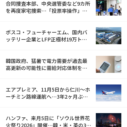
合同捜査本部、中央選管委など9カ所
を再度家宅捜索…「投票率操作」の
資料を確保
ポスコ・フューチャーエム、国内バ
ッテリー企業とLFP正極材19万トン
の供給契約を締結
韓国政府、猛暑で電力需要が過去最
高更新の可能性に需給対応体制を点
検
エアプレミア、11月5日から仁川〜ホ
ーチミン路線運航へ…3年2ヶ月ぶり
の再開
ハンファ、来月5日に「ソウル世界花
火祭り2026」開催…韓・米・英の3カ