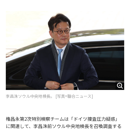
e
t
m
m
b
t
o
i
o
e
u
n
o
r
t
k
李昌洙ソウル中央地検長。 [写真=聯合ニュース]
権昌永第2次特別検察チームは「ドイツ捜査圧力疑惑」
に関連して、李昌洙前ソウル中央地検長を召喚調査する