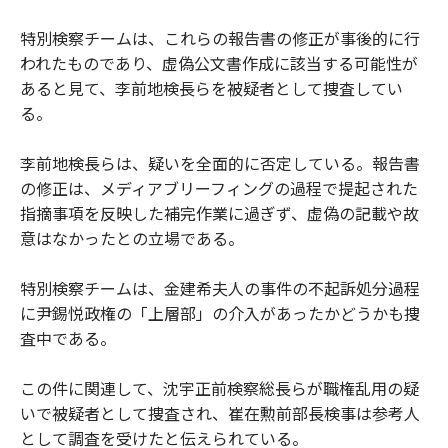
特別検察チームは、これらの報告書の修正が事後的に行
われたものであり、虚偽公文書作成に該当する可能性が
あると見て、李前地検長らを被疑者として捜査してい
る。
李前地検長らは、疑いを全面的に否定している。報告書
の修正は、メディアブリーフィングの過程で提起された
指摘事項を反映した補完作業に過ぎず、虚偽の記載や故
意はなかったとの立場である。
特別検察チームは、金建希夫人の事件の不起訴処分過程
に尹錫悦政権の「上層部」の介入があったかどうかも捜
査中である。
この件に関連して、沈宇正前検察総長らが職権乱用の疑
いで被疑者として捜査され、崔在勲前部長検事は参考人
として調査を受けたと伝えられている。