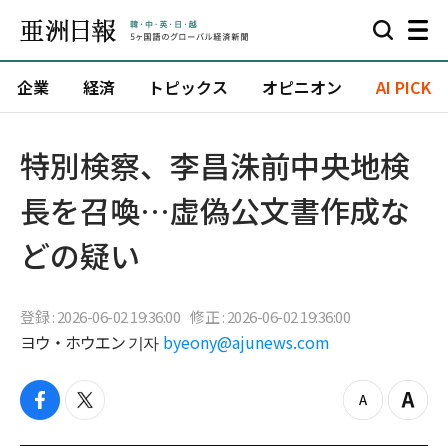
企業
経済
トピックス
オピニオン
AI PICK
特別検察、李昌洙前中央地検
長を召喚…虚偽公文書作成な
どの疑い
登録 : 2026-06-02 19:36:00
修正 : 2026-06-02 19:36:00
ヨウ・ホウエン 기자
byeony@ajunews.com
f
t
z
Z
a
w
o
o
c
i
o
o