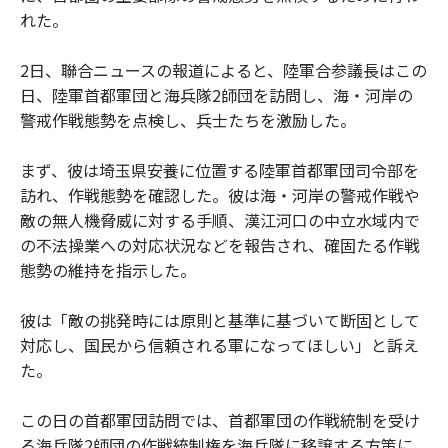
れた。
2日、聯合ニュースの報道によると、陸軍合参議長はこの
日、陸軍首都軍団と海兵隊2師団を訪問し、海・河岸の
警戒作戦態勢を点検し、兵士たちを激励した。
まず、彼は埼玉県安養に位置する陸軍首都軍団司令部を
訪れ、作戦態勢を確認した。彼は海・河岸の警戒作戦や
敵の無人機脅威に対する手順、漢江河口の中立水域内で
の不法操業への対応状況などを報告され、確固たる作戦
態勢の維持を指示した。
彼は「敵の挑発時には原則と基準に基づいて断固として
対応し、国民から信頼される軍になってほしい」と訴え
た。
この日の首都軍団訪問では、首都軍団の作戦統制を受け
る海兵隊2師団の作戦統制権を海兵隊に移譲する方策に