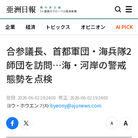
企業
経済
トピックス
オピニオン
AI PICK
合参議長、首都軍団・海兵隊2
師団を訪問…海・河岸の警戒
態勢を点検
登録 : 2026-06-02 19:24:00
修正 : 2026-06-02 19:24:00
ヨウ・ホウエン 기자
byeony@ajunews.com
f
t
z
Z
a
w
o
o
c
i
o
o