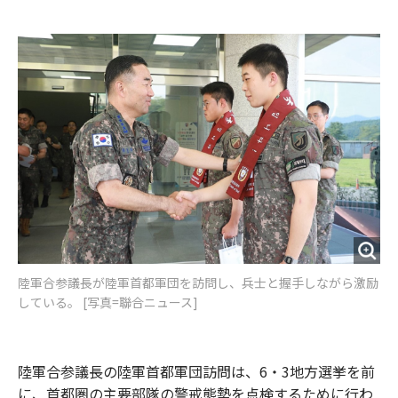
e
t
m
m
b
t
o
i
o
e
u
n
o
r
t
k
陸軍合参議長が陸軍首都軍団を訪問し、兵士と握手しながら激励
している。 [写真=聯合ニュース]
陸軍合参議長の陸軍首都軍団訪問は、6・3地方選挙を前
に、首都圏の主要部隊の警戒態勢を点検するために行わ