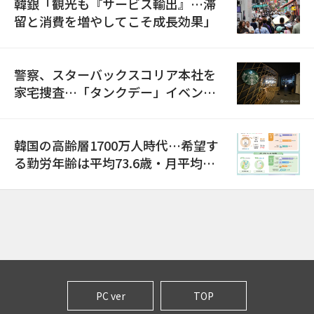
韓銀「観光も『サービス輸出』…滞
留と消費を増やしてこそ成長効果」
警察、スターバックスコリア本社を
家宅捜査…「タンクデー」イベント
巡り侮辱容疑
韓国の高齢層1700万人時代…希望す
る勤労年齢は平均73.6歳・月平均賃
金は300万ウォン以上
PC ver
TOP