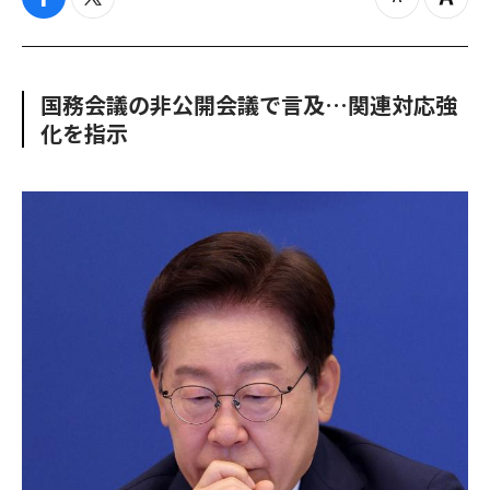
f
t
z
Z
a
w
o
o
c
i
o
o
e
t
m
m
b
t
o
i
国務会議の非公開会議で言及…関連対応強
o
e
u
n
化を指示
o
r
t
k