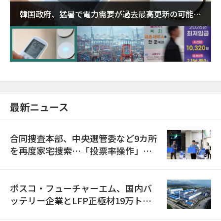
韓国政府、猛暑で電力需要が過去最高更新の可能性
に需給対応体制を点検
最新ニュース
合同捜査本部、中央選管委など9カ所
を再度家宅捜索…「投票率操作」の
資料を確保
ポスコ・フューチャーエム、国内バ
ッテリー企業とLFP正極材19万トン
の供給契約を締結