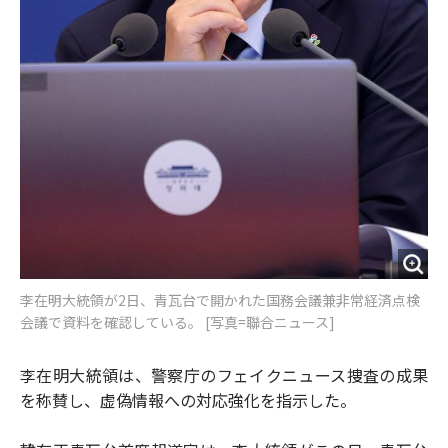
李在明大統領が2日、青瓦台で開かれた国務会議兼非常経済点検
会議で資料を確認している。 [写真=聯合ニュース]
李在明大統領は、警察庁のフェイクニュース捜査の成果
を称賛し、虚偽情報への対応強化を指示した。