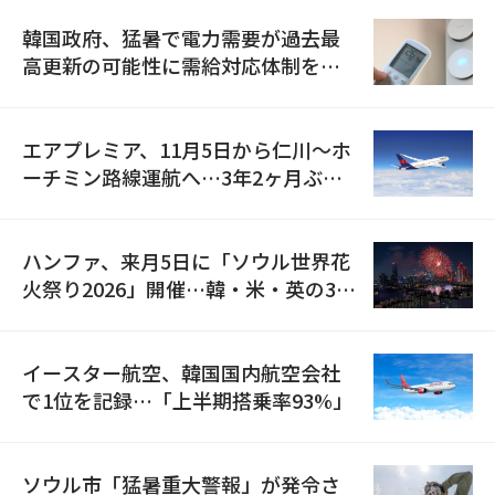
韓国政府、猛暑で電力需要が過去最
高更新の可能性に需給対応体制を点
検
エアプレミア、11月5日から仁川〜ホ
ーチミン路線運航へ…3年2ヶ月ぶり
の再開
ハンファ、来月5日に「ソウル世界花
火祭り2026」開催…韓・米・英の3カ
国が参加
イースター航空、韓国国内航空会社
で1位を記録…「上半期搭乗率93%」
ソウル市「猛暑重大警報」が発令さ