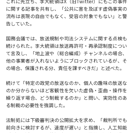
これに先立ち、李大統領はX（旧Twitter）にもこの事件
に関する記事を共有し、「公共に害を及ぼす虚偽事実の
流布は表現の自由でもなく、受容の対象でもない」と警
告していた。
国務会議では、放送規制や司法システムに関する点検も
続けられた。李大統領は放送再許可・再承認制度につい
て言及し、「地上波や（総合編成）チャンネルの場合、
他の事業者が入れないようにブロックされているが、そ
の場合、保護される分、責任を課すべきだ」と述べた。
続けて「特定の政党の放送なのか、個人の趣味の放送な
のか分からないほど客観性を欠いた虚偽・歪曲・操作を
繰り返す場合、どう制裁するのか」と問い、実効性のあ
る制裁の必要性を強調した。
法制処には下級審判決の公開拡大を求め、「裁判所でも
前向きに検討するが、速度が遅い」と指摘し、人工知能