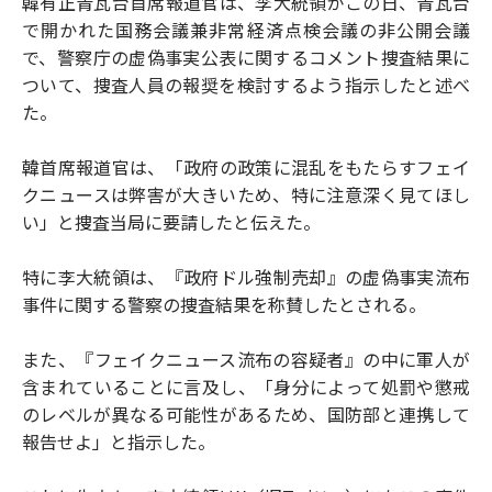
韓有正青瓦台首席報道官は、李大統領がこの日、青瓦台
で開かれた国務会議兼非常経済点検会議の非公開会議
で、警察庁の虚偽事実公表に関するコメント捜査結果に
ついて、捜査人員の報奨を検討するよう指示したと述べ
た。
韓首席報道官は、「政府の政策に混乱をもたらすフェイ
クニュースは弊害が大きいため、特に注意深く見てほし
い」と捜査当局に要請したと伝えた。
特に李大統領は、『政府ドル強制売却』の虚偽事実流布
事件に関する警察の捜査結果を称賛したとされる。
また、『フェイクニュース流布の容疑者』の中に軍人が
含まれていることに言及し、「身分によって処罰や懲戒
のレベルが異なる可能性があるため、国防部と連携して
報告せよ」と指示した。