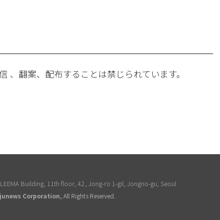
。
信 、翻案、配布することは禁じられています。
EEMA Building, 11th floor, 42, Jong-ro 1-gil, Jongno-gu, Seoul
junews Corporation
, All Rights Reserved.