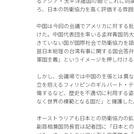
るアジア・太平洋諸国の間でこれに同調
ろ、日本の防衛協力を高く評価する雰囲
中国は今回の会議でアメリカに対する批
けた。中国代表団を率いる孟祥青国防大
きていない国が国際社会で防衛協力を語
苗日本総理の台湾有事に関する国会答弁
軍国主義」というイメージを押し付ける
しかし、会議場では中国の主張とは異な
立を抱えるフィリピンのギルバート・テ
傷するなど、歴史を不適切に利用する姿
なく世界の模範となる国だ」と擁護した
オーストラリアも日本との防衛協力の拡
副首相兼国防長官は記者団に「日本との