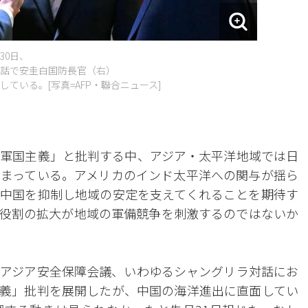
30日、
話で安圭白国防長官（右）
ている。[写真=AFP・聯合ニュース]
軍国主義」と批判する中、アジア・太平洋地域では日
まっている。アメリカのインド太平洋への関与が揺ら
中国を抑制し地域の安定を支えてくれることを期待す
役割の拡大が地域の軍備競争を刺激するのではないか
アジア安全保障会議、いわゆるシャングリラ対話にお
義」批判を展開したが、中国の海洋進出に直面してい