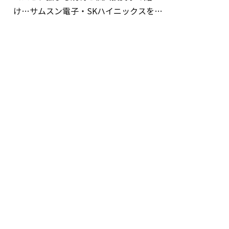
け…サムスン電子・SKハイニックスを巡
る明暗