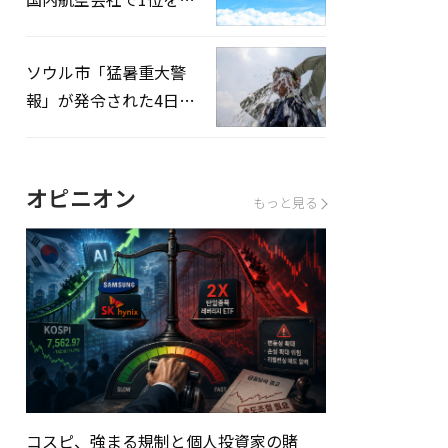
録…「上半期搭乗率
93%」
ソウル市「猛暑重大警
報」が発令された4日、
熱中症患者39人追加発
生
オピニオン
もっと見る
コスピ、強まる規制と個人投資家の賭