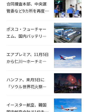
合同捜査本部、中央選
管委など9カ所を再度家
宅捜索…「投票率操
作」の資料を確保
ポスコ・フューチャー
エム、国内バッテリー
企業とLFP正極材19万ト
ンの供給契約を締結
エアプレミア、11月5日
から仁川〜ホーチミン
路線運航へ…3年2ヶ月
ぶりの再開
ハンファ、来月5日に
「ソウル世界花火祭り
2026」開催…韓・米・
英の3カ国が参加
イースター航空、韓国
国内航空会社で1位を記