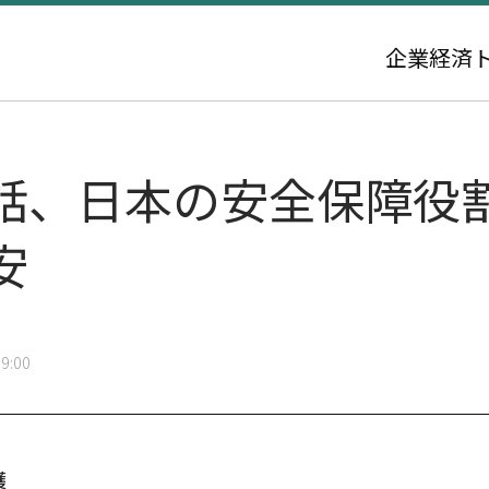
企業
経済
話、日本の安全保障役
安
9:00
護