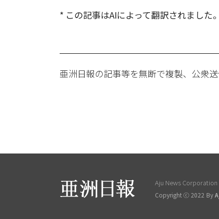
* この記事はAIによって翻訳されました
亜洲日報の記事等を無断で複製、公衆送
Aju News Corporation L
Copyright ⓒ 2022 By
A