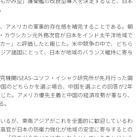
もがみ型」護衛艦の改良型導入を決定するなど、日本
。
、アメリカの軍事的存在感を補完することである。朝
・カウシカン元外務次官が日本をインド太平洋地域で
カー」と評価したと報じた。米中競争の中で、どちら
ジア諸国にとって、日本が地域のバランス維持に寄与
機関ISEAS-ユソフ・イシャク研究所が先月行った調
と中国のどちらかを選ぶ場合、中国を選ぶとの回答が2年
報じた。アメリカ優先主義と中国の経済攻勢が重なり、
る。
いるが、東南アジアがこれを全面的に歓迎しているわ
Nの高官が日本の防衛力強化が地域の安定に寄与するとの