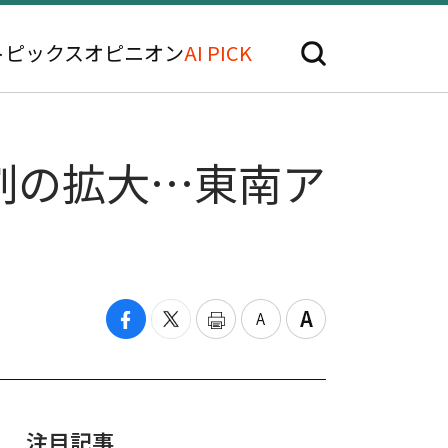
トピックス
オピニオン
AI PICK
割の拡大…東南ア
注目記事