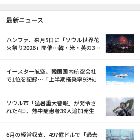
最新ニュース
ハンファ、来月5日に「ソウル世界花
火祭り2026」開催…韓・米・英の3カ
国が参加
イースター航空、韓国国内航空会社
で1位を記録…「上半期搭乗率93%」
ソウル市「猛暑重大警報」が発令さ
れた4日、熱中症患者39人追加発生
6月の経常収支、497億ドルで「過去