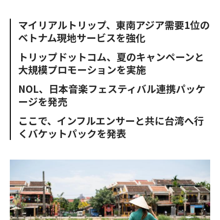
e
t
m
m
b
t
o
i
マイリアルトリップ、東南アジア需要1位の
o
e
u
n
ベトナム現地サービスを強化
o
r
t
k
トリップドットコム、夏のキャンペーンと
大規模プロモーションを実施
NOL、日本音楽フェスティバル連携パッケ
ージを発売
ここで、インフルエンサーと共に台湾へ行
くバケットパックを発表