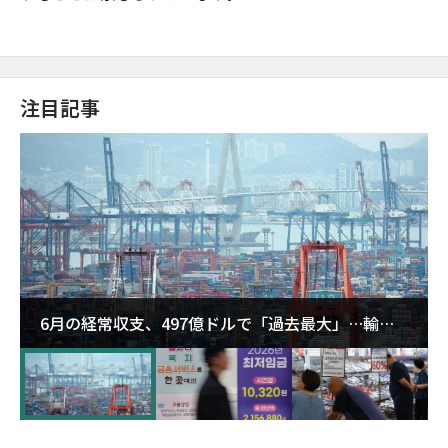
注目記事
6月の経常収支、497億ドルで「過去最大」…輸出
が初の1000億ドル突破