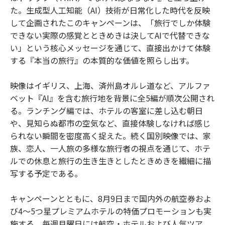
た。生成型人工知能（AI）技術が日常化した時代を反映
して企画されたこのキャンペーンは、「旅行でしか体験
できない実際の感覚とときめきは決してAIで代替できな
い」という核心メッセージを通じて、直接出かけて体験
する『本当の旅行』の本質的な価値を照らし出す。
映像はイギリス、上海、済州島オルレ道など、アルファ
ベット『AI』を含む旅行地を背景に全5編が順次公開され
る。ランチング編では、ホテルの客室に差し込む朝日
や、見知らぬ都市の空気など、直接体験しなければ感じ
られない瞬間を密度高く捉えた。続く国別映像では、家
族、恋人、一人旅の多様な旅行者の視点を通じて、ホテ
ルでの休息と旅行の生き生きとしたときめきを繊細に描
写する予定である。
キャンペーンとともに、8月9日まで国内外の航空券およ
び4～5つ星プレミアムホテルの特価プロモーションも実
施する。毎週月曜日には航空・ホテルおよび人気ツア