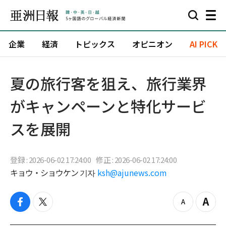
企業
経済
トピックス
オピニオン
AI PICK
夏の旅行客を狙え、旅行業界
がキャンペーンと特化サービ
スを展開
登録 : 2026-06-02 17:24:00
修正 : 2026-06-02 17:24:00
キョウ・ショウケン 기자
ksh@ajunews.com
f
t
z
Z
a
w
o
o
c
i
o
o