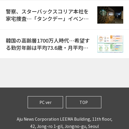
警察、スターバックスコリア本社を
家宅捜査…「タンクデー」イベント
巡り侮辱容疑
韓国の高齢層1700万人時代…希望す
る勤労年齢は平均73.6歳・月平均賃
金は300万ウォン以上
PC ver
TOP
Aju News Corporation LEEMA Building, 11th floor,
42, Jong-ro 1-gil, Jongno-gu, Seoul