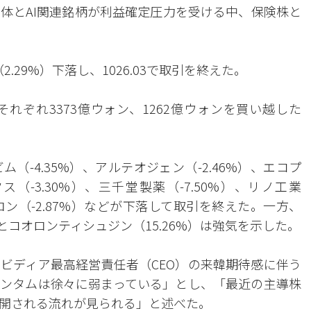
体とAI関連銘柄が利益確定圧力を受ける中、保険株と
.29%）下落し、1026.03で取引を終えた。
れぞれ3373億ウォン、1262億ウォンを買い越した
。
-4.35%）、アルテオジェン（-2.46%）、エコプ
ス（-3.30%）、三千堂製薬（-7.50%）、リノ工業
ペプトロン（-2.87%）などが下落して取引を終えた。一方、
とコオロンティシュジン（15.26%）は強気を示した。
ビディア最高経営責任者（CEO）の来韓期待感に伴う
ンタムは徐々に弱まっている」とし、「最近の主導株
開される流れが見られる」と述べた。