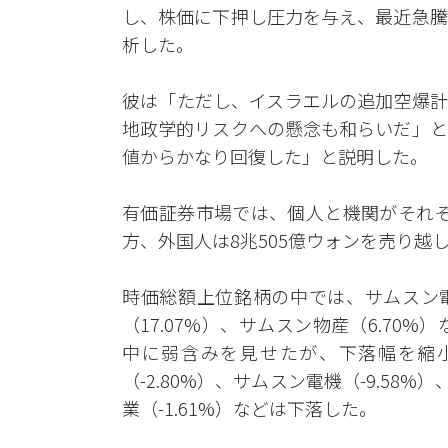
し、株価に下押し圧力を与え、最近急騰
析した。
彼は「ただし、イスラエルの追加空爆計
地政学的リスクへの懸念も和らいだ」と
値からかなり回復した」と説明した。
有価証券市場では、個人と機関がそれぞれ
方、外国人は8兆505億ウォンを売り越
時価総額上位銘柄の中では、サムスン電子
（17.07%）、サムスン物産（6.70
中に弱含みを見せたが、下落幅を縮小
（-2.80%）、サムスン電機（-9.58%
業（-1.61%）などは下落した。