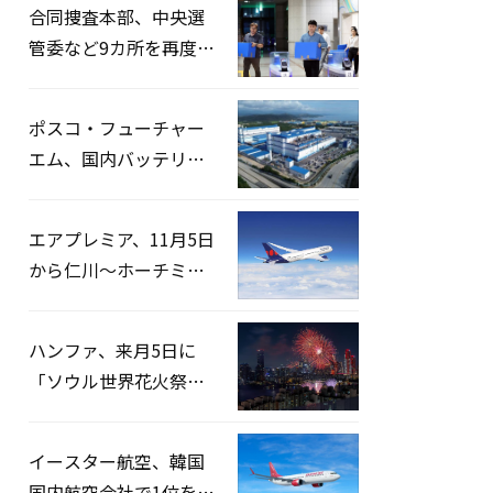
合同捜査本部、中央選
管委など9カ所を再度家
宅捜索…「投票率操
作」の資料を確保
ポスコ・フューチャー
エム、国内バッテリー
企業とLFP正極材19万ト
ンの供給契約を締結
エアプレミア、11月5日
から仁川〜ホーチミン
路線運航へ…3年2ヶ月
ぶりの再開
ハンファ、来月5日に
「ソウル世界花火祭り
2026」開催…韓・米・
英の3カ国が参加
イースター航空、韓国
国内航空会社で1位を記