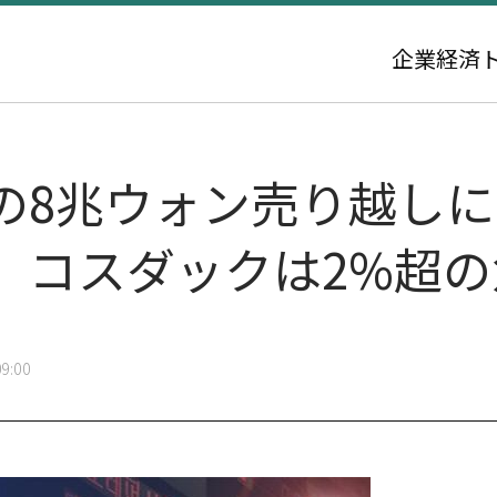
企業
経済
の8兆ウォン売り越し
。コスダックは2%超の
9:00