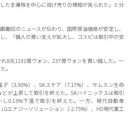
した主導株を中心に投げ売りの様相が見られた」と分
画撤回のニュースが伝わり、国際原油価格が安定し、
し、「個人の買い支えが拡大し、コスピは取引中の安
8兆1191億ウォン、237億ウォンを買い越した。一
した。
（3.30%）、SKスケア（7.17%）、サムスン生命
%）などが上昇して取引を終えた。SKハイニックスは取引
し0.13%下落で取引を終えた。一方、現代自動車
）、LGエナジーソリューション（-2.75%）、HD現代重工