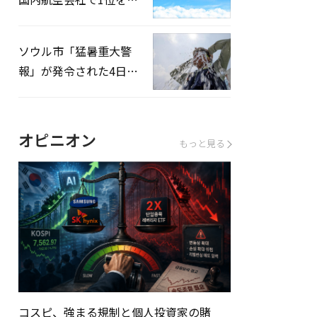
録…「上半期搭乗率
93%」
ソウル市「猛暑重大警
報」が発令された4日、
熱中症患者39人追加発
生
オピニオン
もっと見る
コスピ、強まる規制と個人投資家の賭