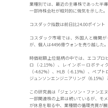
業種別では、最近の主導株であった半導
一部持株会社が相対的に強気を示した。
コスダック指数は前日比24.00ポイント（2
コスダック市場では、外国人と機関がそ
が、個人は4496億ウォンを売り越した
時価総額上位銘柄の中では、エコプロビム（
ロ（-2.15%）、レインボーロボティク
（-4.62%）、HLB（-6.13%）、
ジュンソンエンジニアリング（6.15%）
この研究員は「ジェンソン・ファンエヌ
一部関連株の上昇は続いているが、モメ
が休息を取る中、業種間の循環売買が展