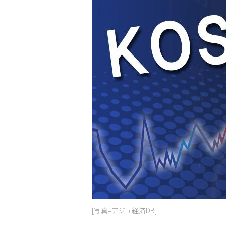
[写真=アジュ経済DB]