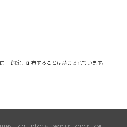
。
信 、翻案、配布することは禁じられています。
EEMA Building, 11th floor, 42, Jong-ro 1-gil, Jongno-gu, Seoul