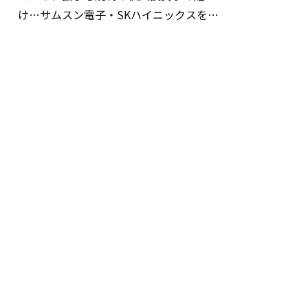
け…サムスン電子・SKハイニックスを巡
る明暗