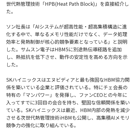
世代熱管理技術「HPB(Heat Path Block)」を直接紹介し
た。
ソン社長は「AIシステムが超高性能・超高集積構造に進
化する中で、単なるメモリ性能だけでなく、データ処理
効率と発熱制御が核心的競争要素となっている」と説明
した。サムスン電子はHBM5に別途熱伝導経路を追加
し、熱抵抗を低下させ、動作の安定性を高める方向を示
した。
SKハイニックスはエヌビディアと最も強固なHBM協力関
係を築いている企業と評価されている。特にチェ会長の
特有の「マンパワー」を発揮し、ファンCEOとの今年に
入ってすでに3回目の会合を持ち、堅固な信頼関係を築い
ている。SKハイニックスは最近、HBM内部の発熱を減少
させる次世代熱管理技術iHBMも公開し、高集積AIメモリ
競争力の強化に取り組んでいる。