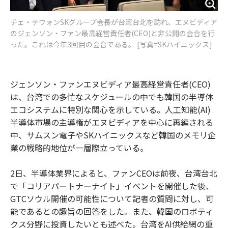
チェ・テウォンSKグループ会長が台湾台北を訪れ、エヌビディア
のジェンソン・ファン最高経営責任者(CEO)と非公開の会合を行
った。これは今年3回目の会合である。 [写真=SKハイニックス]
ジェンソン・ファンエヌビディア最高経営責任者(CEO)
は、台湾での多忙なスケジュールの中でも韓国の半導体
エコシステムに特別な関心を示している。人工知能(AI)
半導体市場の主導権がエヌビディアを中心に再編される
中、サムスン電子やSKハイニックスなど韓国のメモリ企
業の戦略的地位が一層際立っている。
2日、半導体業界によると、ファンCEOは前夜、台湾台北
で「コリアパートナーナイト」イベントを開催した後、
GTCソウル開催の可能性について記者の質問に対し、可
能であるとの趣旨の回答をした。また、韓国のロボティ
クス分野に投資したいとも述べた。台湾をAI供給網の重