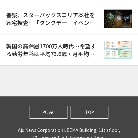
警察、スターバックスコリア本社を
家宅捜査…「タンクデー」イベント
巡り侮辱容疑
韓国の高齢層1700万人時代…希望す
る勤労年齢は平均73.6歳・月平均賃
金は300万ウォン以上
PC ver
TOP
Aju News Corporation LEEMA Building, 11th floor,
42, Jong-ro 1-gil, Jongno-gu, Seoul