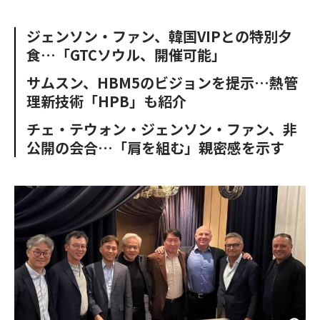
e
t
m
m
b
t
o
i
ジェンソン・ファン、韓国VIPとの特別夕
o
e
u
n
食…「GTCソウル、開催可能」
o
r
t
k
サムスン、HBM5のビジョンを提示…熱管
理新技術「HPB」も紹介
チェ・テウォン・ジェンソン・ファン、非
公開の会合…「肩を組む」親密感を示す