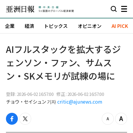
企業
経済
トピックス
オピニオン
AI PICK
AIフルスタックを拡大するジ
ェンソン・ファン、サムス
ン・SKメモリが試練の場に
登録 : 2026-06-02 16:57:00
修正 : 2026-06-02 16:57:00
チョウ・セイシュン 기자
critic@ajunews.com
f
t
z
Z
a
w
o
o
c
i
o
o