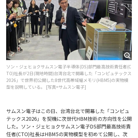
ソン・ジェヒョクサムスン電子半導体(DS)部門最高技術責任者(C
TO)社長が2日(現地時間)台湾台北で開幕した「コンピュテックス
2026」で世界初公開した8世代高帯域幅メモリ(HBM5)の実物模
型を説明している。 [写真=サムスン電子]
サムスン電子はこの日、台湾台北で開幕した「コンピュ
テックス2026」を契機に次世代HBM技術の方向性を公開
した。ソン・ジェヒョクサムスン電子DS部門最高技術責
任者(CTO)社長はHBM5の実物模型を初めて公開し、次