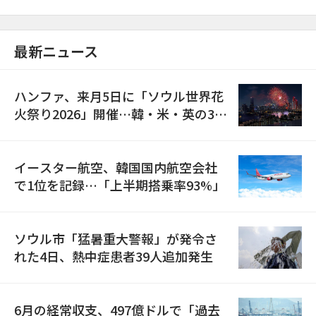
最新ニュース
ハンファ、来月5日に「ソウル世界花
火祭り2026」開催…韓・米・英の3カ
国が参加
イースター航空、韓国国内航空会社
で1位を記録…「上半期搭乗率93%」
ソウル市「猛暑重大警報」が発令さ
れた4日、熱中症患者39人追加発生
6月の経常収支、497億ドルで「過去