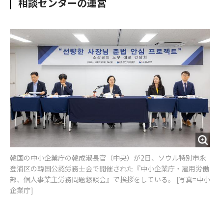
相談センターの運営
o
e
u
n
o
r
t
k
韓国の中小企業庁の韓成淑長官（中央）が2日、ソウル特別市永
登浦区の韓国公認労務士会で開催された『中小企業庁・雇用労働
部、個人事業主労務問題懇談会』で挨拶をしている。 [写真=中小
企業庁]