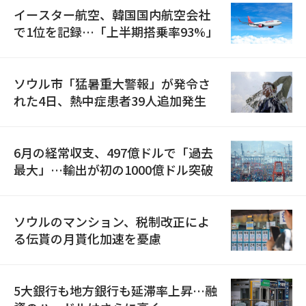
イースター航空、韓国国内航空会社
で1位を記録…「上半期搭乗率93%」
ソウル市「猛暑重大警報」が発令さ
れた4日、熱中症患者39人追加発生
6月の経常収支、497億ドルで「過去
最大」…輸出が初の1000億ドル突破
ソウルのマンション、税制改正によ
る伝貰の月貰化加速を憂慮
5大銀行も地方銀行も延滞率上昇…融