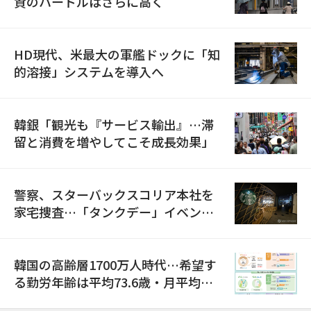
資のハードルはさらに高く
HD現代、米最大の軍艦ドックに「知
的溶接」システムを導入へ
韓銀「観光も『サービス輸出』…滞
留と消費を増やしてこそ成長効果」
警察、スターバックスコリア本社を
家宅捜査…「タンクデー」イベント
巡り侮辱容疑
韓国の高齢層1700万人時代…希望す
る勤労年齢は平均73.6歳・月平均賃
金は300万ウォン以上