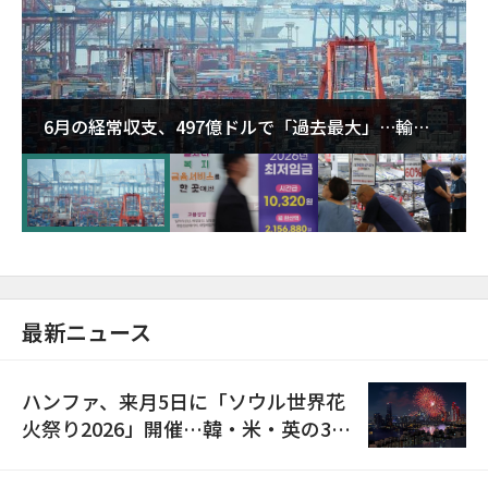
6月の経常収支、497億ドルで「過去最大」…輸出
が初の1000億ドル突破
最新ニュース
ハンファ、来月5日に「ソウル世界花
火祭り2026」開催…韓・米・英の3カ
国が参加