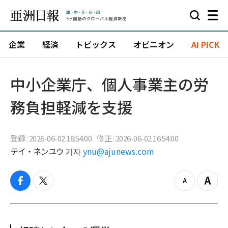
企業
経済
トピックス
オピニオン
AI PICK
中小企業庁、個人事業主の労
務負担軽減を支援
登録 : 2026-06-02 16:54:00
修正 : 2026-06-02 16:54:00
テイ・ネンユウ 기자
ynu@ajunews.com
f
t
z
Z
a
w
o
o
c
i
o
o
e
t
m
m
b
t
o
i