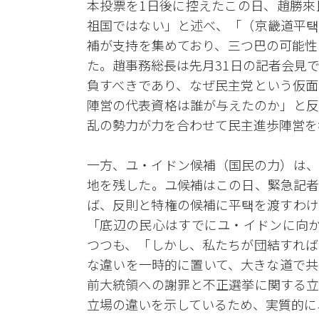
本投票を1日後に控えたこの日、趙勝來
祖国ではない」と述べ、「（京畿道平택
補が支持を集めており、三つ巴の可能性
た。趙事務総長は先月31日の記者会見
負すべきであり、なぜ民主党という仮面
陣営の代表資格は誰が与えたのか」と反
乱の勢力が力を合わせて民主進歩陣営を
一方、ユ・イドン候補（国民の力）は、
地を残した。ユ候補はこの日、緊急記者
ば、反則と特権の候補に平택を渡すわけ
「底辺の民心はすでにユ・イドンに向か
つつも、「しかし、私たちが団結すれば
な違いを一時的に置いて、大きな道で共
前大統領への謝罪と不正選挙に関する立
立場の違いを示しているため、実質的に