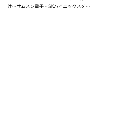
け…サムスン電子・SKハイニックスを巡
る明暗