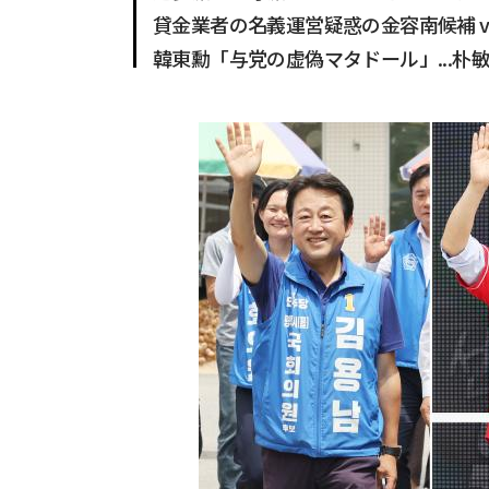
貸金業者の名義運営疑惑の金容南候補 vs
韓東勳「与党の虚偽マタドール」...