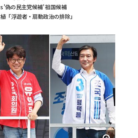
 '偽の民主党候補' 祖国候補
朴敏植「浮遊者・扇動政治の排除」