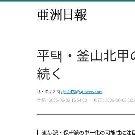
平택・釜山北甲
続く
リ・タキ 기자
qhsfid70@ajunews.com
登録 : 2026-06-02 16:24:00
修正 : 2026-06-02 16:2
進歩派・保守派の単一化の可能性に注目.