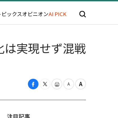
トピックス
オピニオン
AI PICK
化は実現せず混戦
注目記事