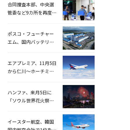
合同捜査本部、中央選
管委など9カ所を再度家
宅捜索…「投票率操
作」の資料を確保
ポスコ・フューチャー
エム、国内バッテリー
企業とLFP正極材19万ト
ンの供給契約を締結
エアプレミア、11月5日
から仁川〜ホーチミン
路線運航へ…3年2ヶ月
ぶりの再開
ハンファ、来月5日に
「ソウル世界花火祭り
2026」開催…韓・米・
英の3カ国が参加
イースター航空、韓国
国内航空会社で1位を記