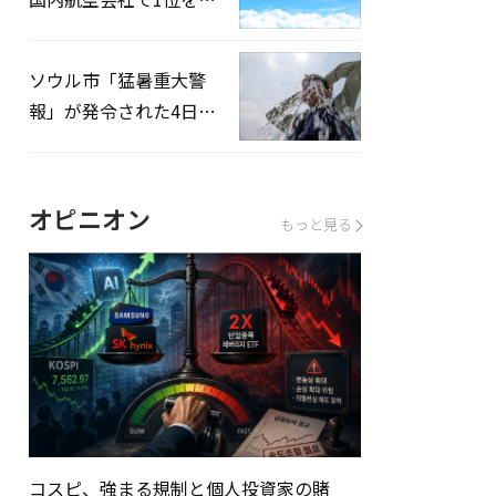
録…「上半期搭乗率
93%」
ソウル市「猛暑重大警
報」が発令された4日、
熱中症患者39人追加発
生
オピニオン
もっと見る
コスピ、強まる規制と個人投資家の賭