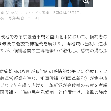
補（左から）、ユ・イドン候補、祖国候補が6月1日、
。 [写真=聯合ニュース]
激戦地である京畿道平택と釜山北甲において、候補者の
は最後の遊説で神経戦を続けた。両地域は当初、進歩
たが、候補者間の主導権争いが激化し、感情の溝も深
候補者間の攻防が政党間の感情的な争いに発展してい
義運営疑惑を巡り、祖国候補（祖国革新党）が集中攻
ブな攻防を繰り広げた。革新党が金候補の去就を考慮
国候補を「偽の民主党候補」と位置付け、攻撃の強度