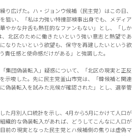
繰り広げた。ハ・ジョンウ候補（民主党）はこの日、
を狙い、「私は力強い特捜部検事出身でも、メディア
華やかな弁舌も熱狂的なファンもない」とし、「しか
は、北区のために働きたいという強い意志と熱望であ
になりたいという欲望も、保守を再建したいという欲
う責任感と使命感だけがある」と強調した。
「集団偽装転入」疑惑について、「北区の現実と正反
を示唆した。先に民主党釜山市党は、「韓候補と関連
に偽装転入を試みた兆候が確認された」とし、選挙管
した月別人口統計を示し、4月から5月にかけて人口が
組織的な偽装転入があれば、どうしてこんなに人口が
目前の現実となった民主党とハ候補側の焦りは虚偽マ