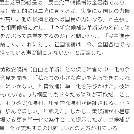
民主党事務総長は「民主党平택候補は金容南であり、
は）表面的には二強に見えるが、実際には国民の力候
が高い。他の候補を選べば国民の力になる」と主張し
でも祖国候補に対し、「革新党候補は革新党の名前で勝
をかぶって選挙をするのか」と問いかけ、「民主進歩
論した。これに対し、祖国候補は「今、全国各地で内
狙っている声が聞こえないか」と反論した。
黄敎安候補（自由と革新）との保守陣営の単一化の余
会見を開き、「私たちの小さな違いを克服できなけれ
にはいかない」と黄候補に単一化を呼びかけた。彼は
っている。5者構図でも堂々たる勝利が可能だ」とし
、より確実な勝利、圧倒的な勝利が保証される。小さ
に歩んでほしい」と訴えた。しかし、黄候補が朴槿恵
場の変更を単一化の条件として提示したが、ユ候補が
単一化が実現するのは難しいとの見方が出ている。