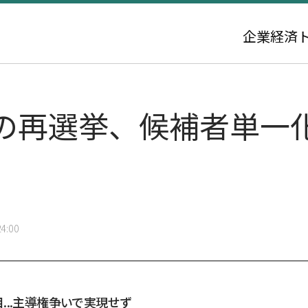
企業
経済
の再選挙、候補者単一
4:00
..主導権争いで実現せず