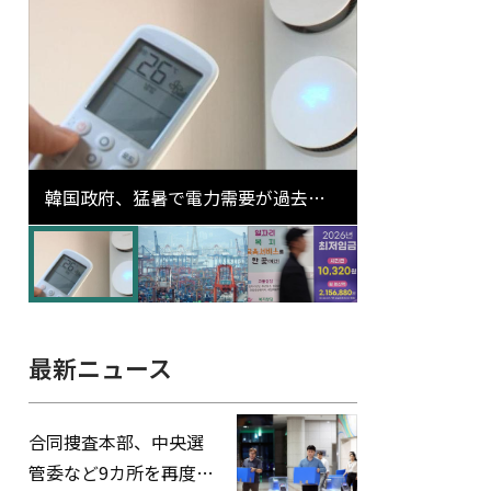
韓国政府、猛暑で電力需要が過去最
高更新の可能性に需給対応体制を点
検
最新ニュース
合同捜査本部、中央選
管委など9カ所を再度家