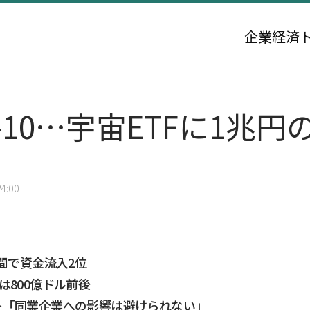
企業
経済
-10…宇宙ETFに1兆
4:00
週間で資金流入2位
は800億ドル前後
…「同業企業への影響は避けられない」