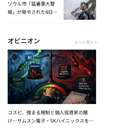
ソウル市「猛暑重大警
報」が発令された4日、
熱中症患者39人追加発
生
オピニオン
もっと見る
コスピ、強まる規制と個人投資家の賭
け…サムスン電子・SKハイニックスを巡
る明暗