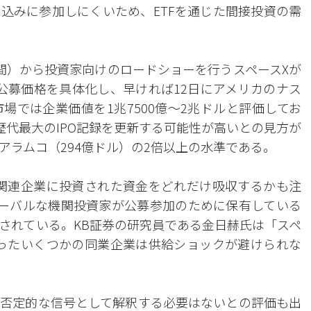
込みに参加しにくいため、ETFを通じた間接投資の需
間）から投資家向けのロードショーを行うスペースXが
公募価格を具体化し、早ければ12日にアメリカのナス
場では企業価値を1兆7500億～2兆ドルと評価してお
歴代最大のIPO記録を更新する可能性が高いとの見方が
アラムコ（294億ドル）の2倍以上の水準である。
）関連企業に投資された資金をどれだけ吸収するかも注
ローバルな機関投資家が公募参加のために保有している
されている。KB証券の研究員である金日赫氏は「スペ
ったいくつかの同業企業は供給ショックが避けられな
否定的な信号として解釈する必要はないとの評価も出