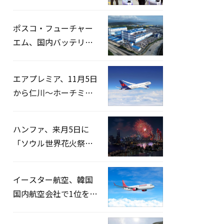
宅捜索…「投票率操
作」の資料を確保
ポスコ・フューチャー
エム、国内バッテリー
企業とLFP正極材19万ト
ンの供給契約を締結
エアプレミア、11月5日
から仁川〜ホーチミン
路線運航へ…3年2ヶ月
ぶりの再開
ハンファ、来月5日に
「ソウル世界花火祭り
2026」開催…韓・米・
英の3カ国が参加
イースター航空、韓国
国内航空会社で1位を記
録…「上半期搭乗率
93%」