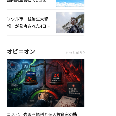
録…「上半期搭乗率
93%」
ソウル市「猛暑重大警
報」が発令された4日、
熱中症患者39人追加発
生
オピニオン
もっと見る
コスピ、強まる規制と個人投資家の賭