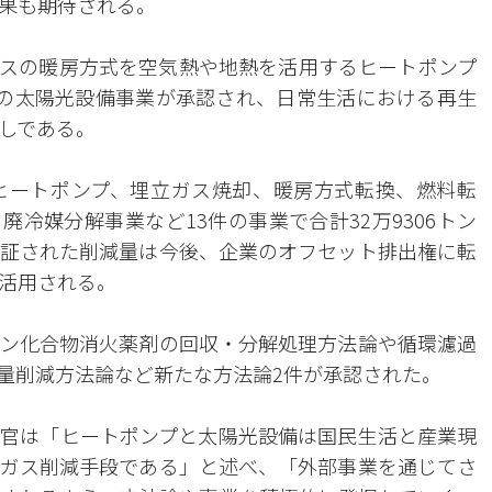
果も期待される。
スの暖房方式を空気熱や地熱を活用するヒートポンプ
の太陽光設備事業が承認され、日常生活における再生
しである。
ヒートポンプ、埋立ガス焼却、暖房方式転換、燃料転
廃冷媒分解事業など13件の事業で合計32万9306トン
証された削減量は今後、企業のオフセット排出権に転
活用される。
ン化合物消火薬剤の回収・分解処理方法論や循環濾過
量削減方法論など新たな方法論2件が承認された。
官は「ヒートポンプと太陽光設備は国民生活と産業現
ガス削減手段である」と述べ、「外部事業を通じてさ