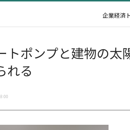
企業
経済
ートポンプと建物の太
られる
3:00