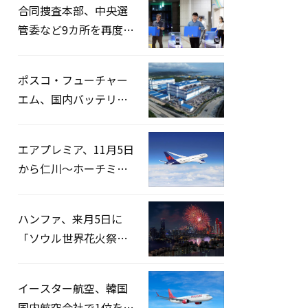
合同捜査本部、中央選
管委など9カ所を再度家
宅捜索…「投票率操
作」の資料を確保
ポスコ・フューチャー
エム、国内バッテリー
企業とLFP正極材19万ト
ンの供給契約を締結
エアプレミア、11月5日
から仁川〜ホーチミン
路線運航へ…3年2ヶ月
ぶりの再開
ハンファ、来月5日に
「ソウル世界花火祭り
2026」開催…韓・米・
英の3カ国が参加
イースター航空、韓国
国内航空会社で1位を記