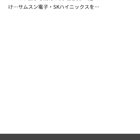
け…サムスン電子・SKハイニックスを巡
る明暗