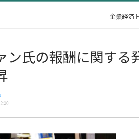
企業
経済
ァン氏の報酬に関する
昇
m
2:00