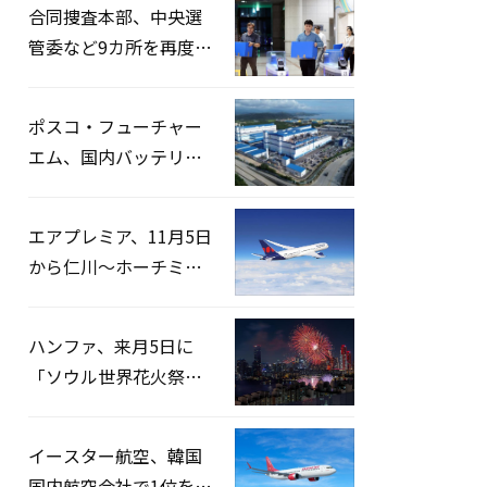
合同捜査本部、中央選
管委など9カ所を再度家
宅捜索…「投票率操
作」の資料を確保
ポスコ・フューチャー
エム、国内バッテリー
企業とLFP正極材19万ト
ンの供給契約を締結
エアプレミア、11月5日
から仁川〜ホーチミン
路線運航へ…3年2ヶ月
ぶりの再開
ハンファ、来月5日に
「ソウル世界花火祭り
2026」開催…韓・米・
英の3カ国が参加
イースター航空、韓国
国内航空会社で1位を記