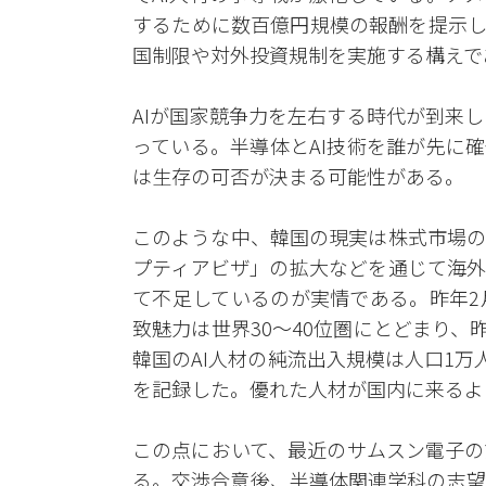
するために数百億円規模の報酬を提示し
国制限や対外投資規制を実施する構えで
AIが国家競争力を左右する時代が到来
っている。半導体とAI技術を誰が先に
は生存の可否が決まる可能性がある。
このような中、韓国の現実は株式市場の
プティアビザ」の拡大などを通じて海外
て不足しているのが実情である。昨年2
致魅力は世界30～40位圏にとどまり、
韓国のAI人材の純流出入規模は人口1万人当
を記録した。優れた人材が国内に来るよ
この点において、最近のサムスン電子の
る。交渉合意後、半導体関連学科の志望