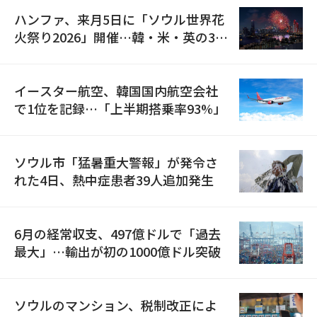
ハンファ、来月5日に「ソウル世界花
火祭り2026」開催…韓・米・英の3カ
国が参加
イースター航空、韓国国内航空会社
で1位を記録…「上半期搭乗率93%」
ソウル市「猛暑重大警報」が発令さ
れた4日、熱中症患者39人追加発生
6月の経常収支、497億ドルで「過去
最大」…輸出が初の1000億ドル突破
ソウルのマンション、税制改正によ