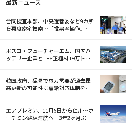
最新ニュース
合同捜査本部、中央選管委など9カ所
を再度家宅捜索…「投票率操作」の
資料を確保
ポスコ・フューチャーエム、国内バ
ッテリー企業とLFP正極材19万トン
の供給契約を締結
韓国政府、猛暑で電力需要が過去最
高更新の可能性に需給対応体制を点
検
エアプレミア、11月5日から仁川〜ホ
ーチミン路線運航へ…3年2ヶ月ぶり
の再開