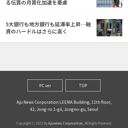
る伝貰の月貰化加速を憂慮
5大銀行も地方銀行も延滞率上昇…融
資のハードルはさらに高く
PC ver
TOP
Aju News Corporation LEEMA Building, 11th floor,
42, Jong-ro 1-gil, Jongno-gu, Seoul
Copyright ⓒ 2022 By
Ajunews Corporation
, All Rights Reserved.