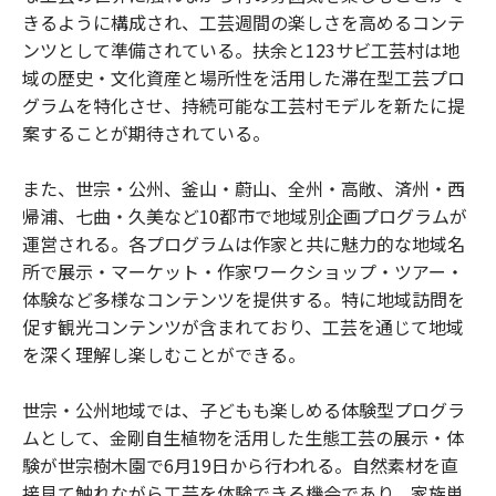
きるように構成され、工芸週間の楽しさを高めるコンテ
ンツとして準備されている。扶余と123サビ工芸村は地
域の歴史・文化資産と場所性を活用した滞在型工芸プロ
グラムを特化させ、持続可能な工芸村モデルを新たに提
案することが期待されている。
また、世宗・公州、釜山・蔚山、全州・高敞、済州・西
帰浦、七曲・久美など10都市で地域別企画プログラムが
運営される。各プログラムは作家と共に魅力的な地域名
所で展示・マーケット・作家ワークショップ・ツアー・
体験など多様なコンテンツを提供する。特に地域訪問を
促す観光コンテンツが含まれており、工芸を通じて地域
を深く理解し楽しむことができる。
世宗・公州地域では、子どもも楽しめる体験型プログラ
ムとして、金剛自生植物を活用した生態工芸の展示・体
験が世宗樹木園で6月19日から行われる。自然素材を直
接見て触れながら工芸を体験できる機会であり、家族単