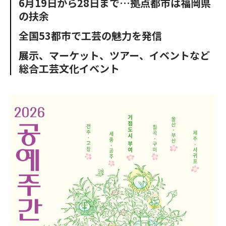
6月19日から28日まで…拠点都市は福岡県
o
e
u
n
の扶余
o
r
t
k
全国53都市で工芸の魅力を発信
展示、マーケット、ツアー、イベントなど
総合工芸文化イベント