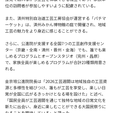
位の訪問者が参加しやすいように配慮されている。
また、済州特別自治道工芸工房協会が運営する「パチマ
ーケット」は、済州みかん博物館の庭で開催され、地域
工芸の魅力をより身近に感じることができる。
さらに、公進院が支援する全国7つの工芸創作支援セン
ター（京畿・全南・清州・晋州・金海）でも、誰でも楽
しめるプログラムとオープンスタジオ（完州・昌原）
で、家族全員が楽しめるプログラムが合計23種類用意さ
れる。
金京培公進院院長は「2026工芸週間は地域独自の工芸資
源と多様性を結びつけ、誰もが工芸を享受し、楽しい日
常が全国に広がるきっかけとなる場を設けた」と述べ、
「国民全員が工芸週間を通じて独特な地域の日常文化を
新たに出会い、身近に楽しむことができる大国民祭りに
なることを期待している」と語った。