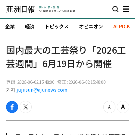
企業
経済
トピックス
オピニオン
AI PICK
国内最大の工芸祭り「2026工
芸週間」6月19日から開催
登録 : 2026-06-02 15:48:00
修正 : 2026-06-02 15:48:00
기자
jujusun@ajunews.com
f
t
z
Z
a
w
o
o
c
i
o
o
e
t
m
m
b
t
o
i