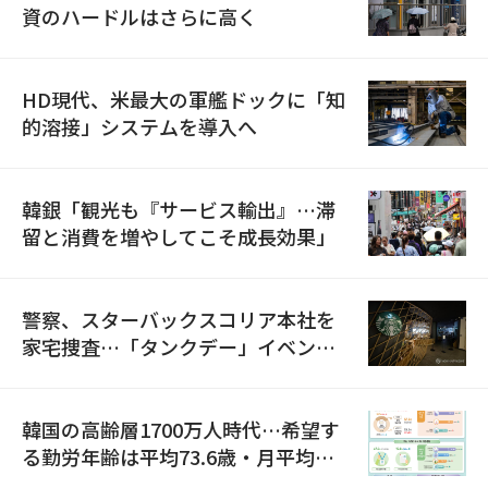
資のハードルはさらに高く
HD現代、米最大の軍艦ドックに「知
的溶接」システムを導入へ
韓銀「観光も『サービス輸出』…滞
留と消費を増やしてこそ成長効果」
警察、スターバックスコリア本社を
家宅捜査…「タンクデー」イベント
巡り侮辱容疑
韓国の高齢層1700万人時代…希望す
る勤労年齢は平均73.6歳・月平均賃
金は300万ウォン以上