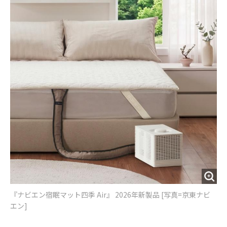
『ナビエン宿眠マット四季 Air』 2026年新製品 [写真=京東ナビ
エン]