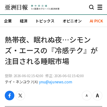
企業
経済
トピックス
オピニオン
AI PICK
熱帯夜、眠れぬ夜…シモン
ズ・エースの『冷感テク』が
注目される睡眠市場
登録 : 2026-06-02 15:42:00
修正 : 2026-06-02 15:42:00
テイ・ネンユウ 기자
ynu@ajunews.com
f
t
z
Z
a
w
o
o
c
i
o
o