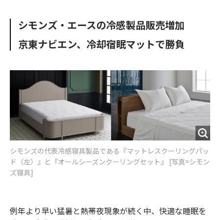
e
t
m
m
b
t
o
i
シモンズ・エースの冷感製品販売増加
o
e
u
n
o
r
t
京東ナビエン、冷却宿眠マットで勝負
k
シモンズの代表冷感寝具製品である『マットレスクーリングパッ
ド（左）』と『オールシーズンクーリングセット』 [写真=シモン
ズ寝具]
例年より早い猛暑と熱帯夜現象が続く中、快適な睡眠を