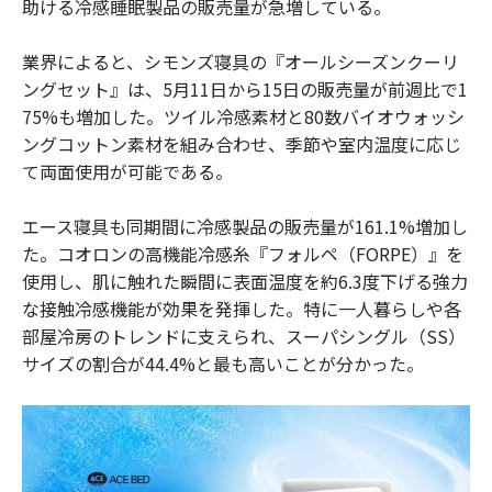
助ける冷感睡眠製品の販売量が急増している。
業界によると、シモンズ寝具の『オールシーズンクーリ
ングセット』は、5月11日から15日の販売量が前週比で1
75%も増加した。ツイル冷感素材と80数バイオウォッシ
ングコットン素材を組み合わせ、季節や室内温度に応じ
て両面使用が可能である。
エース寝具も同期間に冷感製品の販売量が161.1%増加し
た。コオロンの高機能冷感糸『フォルペ（FORPE）』を
使用し、肌に触れた瞬間に表面温度を約6.3度下げる強力
な接触冷感機能が効果を発揮した。特に一人暮らしや各
部屋冷房のトレンドに支えられ、スーパシングル（SS）
サイズの割合が44.4%と最も高いことが分かった。