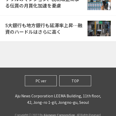
る伝貰の月貰化加速を憂慮
5大銀行も地方銀行も延滞率上昇…融
資のハードルはさらに高く
PC ver
TOP
Aju News Corporation LEEMA Building, 11th floor,
42, Jong-ro 1-gil, Jongno-gu, Seoul
Copyright ⓒ 2022 By
Ajunews Corporation
, All Rights Reserved.