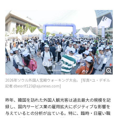
e
t
m
m
b
t
o
i
o
e
u
n
o
r
t
k
2026年ソウル外国人宮殿ウォーキング大会。 [写真=ユ・デギル
記者 dbeorlf123@ajunews.com]
昨年、韓国を訪れた外国人観光客は過去最大の規模を記
録し、国内サービス業の雇用拡大にポジティブな影響を
与えているとの分析が出ている。特に、臨時・日雇い職