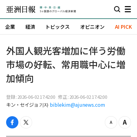
企業
経済
トピックス
オピニオン
AI PICK
外国人観光客増加に伴う労働
市場の好転、常用職中心に増
加傾向
登録 : 2026-06-02 17:42:00
修正 : 2026-06-02 17:42:00
キン・セイジョ 기자
biblekim@ajunews.com
f
t
z
Z
a
w
o
o
c
i
o
o