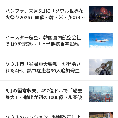
ハンファ、来月5日に「ソウル世界花
火祭り2026」開催…韓・米・英の3カ
国が参加
イースター航空、韓国国内航空会社
で1位を記録…「上半期搭乗率93%」
ソウル市「猛暑重大警報」が発令さ
れた4日、熱中症患者39人追加発生
6月の経常収支、497億ドルで「過去
最大」…輸出が初の1000億ドル突破
ソウルのマンション、税制改正によ