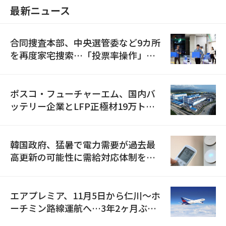
最新ニュース
合同捜査本部、中央選管委など9カ所
を再度家宅捜索…「投票率操作」の
資料を確保
ポスコ・フューチャーエム、国内バ
ッテリー企業とLFP正極材19万トン
の供給契約を締結
韓国政府、猛暑で電力需要が過去最
高更新の可能性に需給対応体制を点
検
エアプレミア、11月5日から仁川〜ホ
ーチミン路線運航へ…3年2ヶ月ぶり
の再開