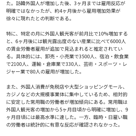
た。訪韓外国人が増加した後、3ヶ月までは雇用反応が
明確ではなかったが、約4ヶ月後から雇用増加効果が
徐々に現れたとの判断である。
特に、特定の月に外国人観光客が前月比で10%増加する
と、6ヶ月後には観光露出度のない産業に比べて6000人
の賃金労働者雇用が追加で見込まれると推定されてい
る。具体的には、卸売・小売業で3500人、宿泊・飲食業
で2100人、運輸・倉庫業で330人、芸術・スポーツ・レ
ジャー業で80人の雇用が増加した。
また、外国人消費が免税店や大型ショッピングモール、
カジノなどの大規模事業体に集中しているため、相対的
に安定した常用職の労働者が増加傾向にある。常用職は
外国人観光客の増加から5ヶ月目頃から明確に増加し、9
ヶ月目頃には最高水準に達した。一方、臨時・日雇い職
の労働者は統計的に有意な反応が確認されなかった。