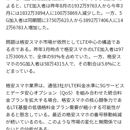
よると、LTE加入者は昨年8月の1932万9763人から今年3
月には1832万3894人に100万5869人減少した。一方、5
G加入者は同期間に3750万623人から3892万7406人に14
2万6783人増加した。
問題は格安スマホ市場が依然としてLTE中心の構造であ
る点である。昨年3月時点で格安スマホのLTE加入者は97
1万3009人で、全体の93%を占めていた。一方、格安ス
マホの5G加入者は58万4315人で、その割合は5.6%にと
どまっている。
格安スマホ業界は、通信3社がLTE料金水準に5Gサービス
とデータ安心オプション（QoS）を組み合わせた統合料
金プランを拡大する場合、格安スマホの核心競争力であ
るLTE基盤の低価格料金プラン需要が縮小する可能性が
あると懸念している。最近の格安スマホの番号移動純減
が続いているのも、このような市場の変化と無関係では
ないとの分析がある。