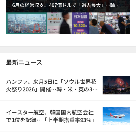
6月の経常収支、497億ドルで「過去最大」…輸出
が初の1000億ドル突破
最新ニュース
ハンファ、来月5日に「ソウル世界花
火祭り2026」開催…韓・米・英の3カ
国が参加
イースター航空、韓国国内航空会社
で1位を記録…「上半期搭乗率93%」