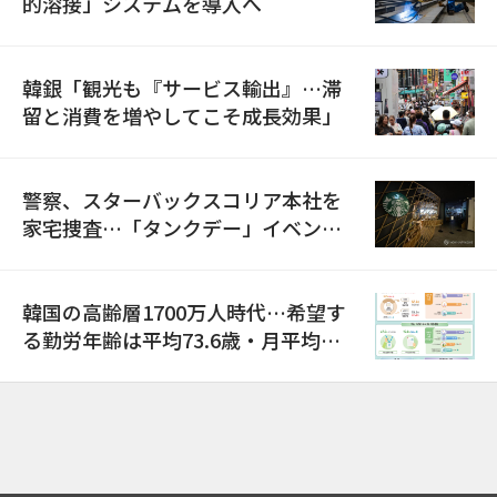
的溶接」システムを導入へ
韓銀「観光も『サービス輸出』…滞
留と消費を増やしてこそ成長効果」
警察、スターバックスコリア本社を
家宅捜査…「タンクデー」イベント
巡り侮辱容疑
韓国の高齢層1700万人時代…希望す
る勤労年齢は平均73.6歳・月平均賃
金は300万ウォン以上