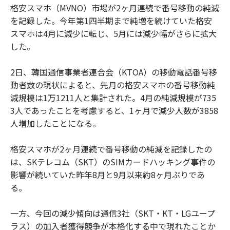
格安スマホ（MVNO）市場が2ヶ月連続で番号移動の純減
を記録した。今年第1四半期まで純増を続けていた格安
スマホは4月に減少に転じ、5月には減少幅がさらに拡大
した。
2日、韓国通信事業者連合会（KTOA）の移動電話番号移
動者数の現状によると、先月の格安スマホの番号移動純
減規模は1万1211人と集計された。4月の純減規模が735
3人であったことを考慮すると、1ヶ月で減少人数が3858
人増加したことになる。
格安スマホが2ヶ月連続で番号移動の純減を記録したの
は、SKテレコム（SKT）のSIMカードハッキング事件の
影響が続いていた昨年8月と9月以来約8ヶ月ぶりであ
る。
一方、今回の減少傾向は通信3社（SKT・KT・LGユープ
ラス）の加入者獲得競争が本格化する中で現れたことか