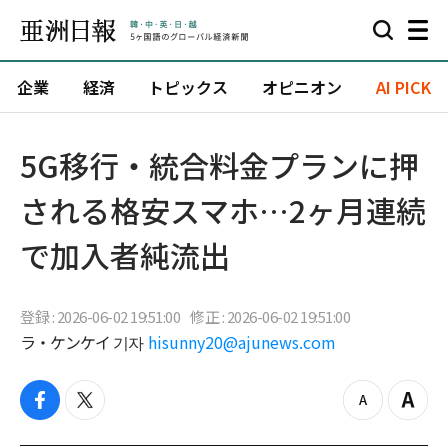
企業
経済
トピックス
オピニオン
AI PICK
5G移行・統合料金プランに押
される格安スマホ…2ヶ月連続
で加入者純流出
登録 : 2026-06-02 19:51:00
修正 : 2026-06-02 19:51:00
ラ・ケンケイ 기자
hisunny20@ajunews.com
f
t
z
Z
a
w
o
o
c
i
o
o