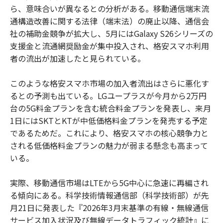
ら、意味合いが異なるとの分析がある。移動通信端末流
通構造改善に関する法律（端末法）の廃止以降、通信会
社の補助金競争が拡大し、5月にはGalaxy S26シリーズの
支援金と流通網奨励金が集中投入され、格安スマホ利用
者の流出が加速したと見られている。
このような格安スマホ市場の加入者流出はさらに悪化す
るとの予測も出ている。LGユープラスが今月から2万円
台の5G料金プランを含む統合料金プランを発表し、来月
1日にはSKTとKTが中低価格料金プランを発売する予定
であるためだ。これにより、格安スマホの核心競争力と
される低価格料金プランの魅力が弱まる懸念も高まって
いる。
実際、移動通信市場はLTEから5G中心に急速に再編され
る傾向にある。科学技術情報通信部（科学技術部）が先
月21日に発表した『2026年3月末基準の有線・無線通信
サービス加入状況及び無線データトラフィック統計』に