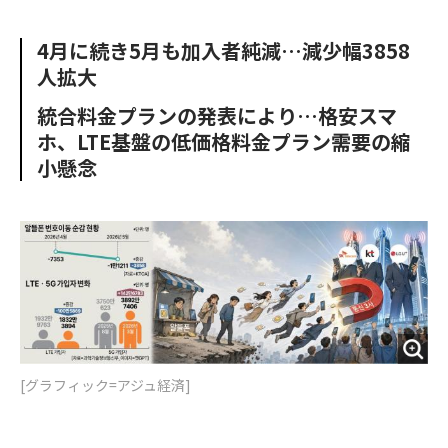
e
t
m
m
b
t
o
i
4月に続き5月も加入者純減…減少幅3858
o
e
u
n
人拡大
o
r
t
k
統合料金プランの発表により…格安スマ
ホ、LTE基盤の低価格料金プラン需要の縮
小懸念
[グラフィック=アジュ経済]