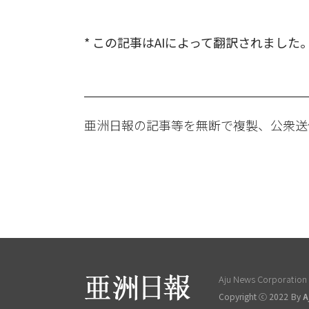
* この記事はAIによって翻訳されました
亜洲日報の記事等を無断で複製、公衆送
Aju News Corporation L
Copyright ⓒ 2022 By
A