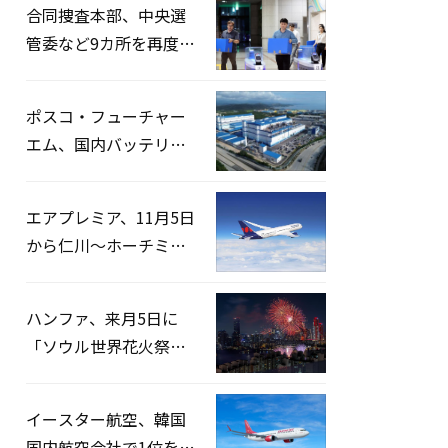
合同捜査本部、中央選
管委など9カ所を再度家
宅捜索…「投票率操
作」の資料を確保
ポスコ・フューチャー
エム、国内バッテリー
企業とLFP正極材19万ト
ンの供給契約を締結
エアプレミア、11月5日
から仁川〜ホーチミン
路線運航へ…3年2ヶ月
ぶりの再開
ハンファ、来月5日に
「ソウル世界花火祭り
2026」開催…韓・米・
英の3カ国が参加
イースター航空、韓国
国内航空会社で1位を記