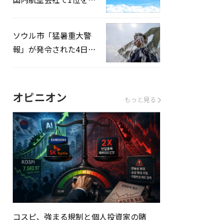
録…「上半期搭乗率
93%」
ソウル市「猛暑重大警
報」が発令された4日、
熱中症患者39人追加発
生
オピニオン
もっと見る
コスピ、強まる規制と個人投資家の賭