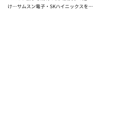
け…サムスン電子・SKハイニックスを巡
る明暗