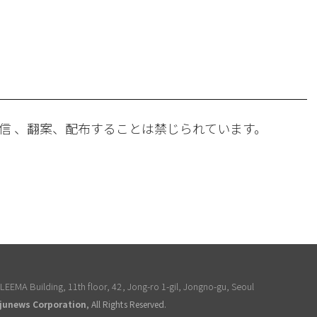
。
信 、翻案、配布することは禁じられています。
EEMA Building, 11th floor, 42, Jong-ro 1-gil, Jongno-gu, Seoul
junews Corporation
, All Rights Reserved.