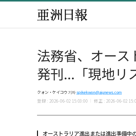
法務省、オース
発刊...「現地
クォン・ケイコウ 기자
spikekwon@ajunews.com
登録 : 2026-06-02 15:03:00
修正 : 2026-06-02 15:0
オーストラリア進出または進出準備中