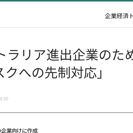
企業
経済
トラリア進出企業のた
リスクへの先制対応」
3:00
の企業向けに作成