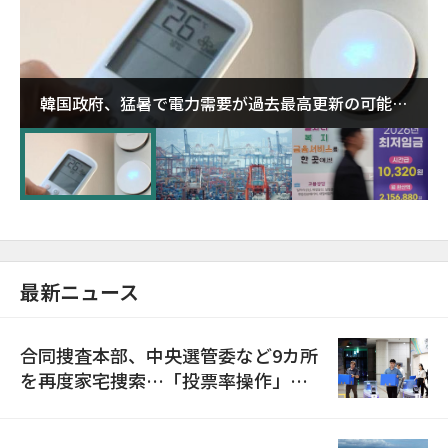
韓国政府、猛暑で電力需要が過去最高更新の可能性
に需給対応体制を点検
最新ニュース
合同捜査本部、中央選管委など9カ所
を再度家宅捜索…「投票率操作」の
資料を確保