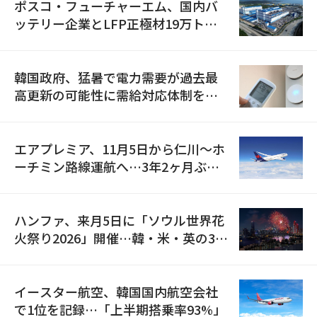
ポスコ・フューチャーエム、国内バ
ッテリー企業とLFP正極材19万トン
の供給契約を締結
韓国政府、猛暑で電力需要が過去最
高更新の可能性に需給対応体制を点
検
エアプレミア、11月5日から仁川〜ホ
ーチミン路線運航へ…3年2ヶ月ぶり
の再開
ハンファ、来月5日に「ソウル世界花
火祭り2026」開催…韓・米・英の3カ
国が参加
イースター航空、韓国国内航空会社
で1位を記録…「上半期搭乗率93%」