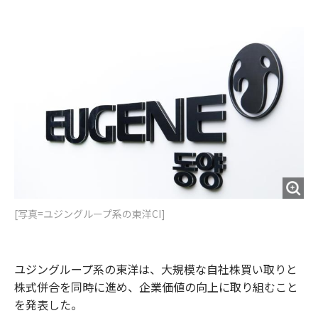
e
t
m
m
b
t
o
i
o
e
u
n
o
r
t
k
[写真=ユジングループ系の東洋CI]
ユジングループ系の東洋は、大規模な自社株買い取りと
株式併合を同時に進め、企業価値の向上に取り組むこと
を発表した。