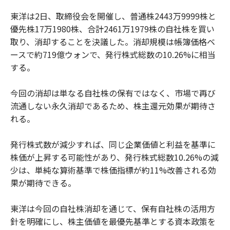
東洋は2日、取締役会を開催し、普通株2443万9999株と
優先株17万1980株、合計2461万1979株の自社株を買い
取り、消却することを決議した。消却規模は帳簿価格ベ
ースで約719億ウォンで、発行株式総数の10.26%に相当
する。
今回の消却は単なる自社株の保有ではなく、市場で再び
流通しない永久消却であるため、株主還元効果が期待さ
れる。
発行株式数が減少すれば、同じ企業価値と利益を基準に
株価が上昇する可能性があり、発行株式総数10.26%の減
少は、単純な算術基準で株価指標が約11%改善される効
果が期待できる。
東洋は今回の自社株消却を通じて、保有自社株の活用方
針を明確にし、株主価値を最優先基準とする資本政策を