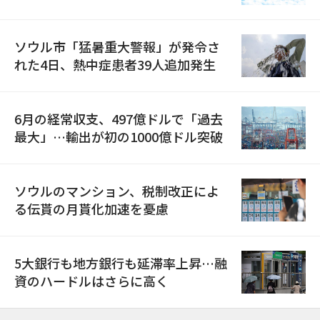
ソウル市「猛暑重大警報」が発令さ
れた4日、熱中症患者39人追加発生
6月の経常収支、497億ドルで「過去
最大」…輸出が初の1000億ドル突破
ソウルのマンション、税制改正によ
る伝貰の月貰化加速を憂慮
5大銀行も地方銀行も延滞率上昇…融
資のハードルはさらに高く