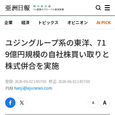
企業
経済
トピックス
オピニオン
AI PICK
ユジングループ系の東洋、71
9億円規模の自社株買い取りと
株式併合を実施
登録 : 2026-06-02 14:57:00
修正 : 2026-06-02 14:57:00
기자
hanji@ajunews.com
f
t
z
Z
a
w
o
o
c
i
o
o