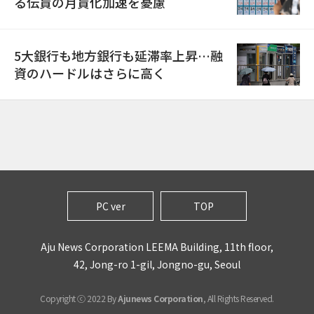
る伝貰の月貰化加速を憂慮
5大銀行も地方銀行も延滞率上昇…融
資のハードルはさらに高く
PC ver
TOP
Aju News Corporation LEEMA Building, 11th floor,
42, Jong-ro 1-gil, Jongno-gu, Seoul
Copyright ⓒ 2022 By
Ajunews Corporation
, All Rights Reserved.