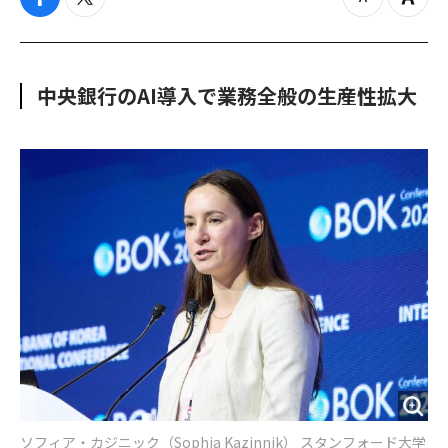
f
t
z
Z
a
w
o
o
c
i
o
o
e
t
m
m
b
t
o
i
中央銀行のAI導入で業務全般の生産性拡大
o
e
u
n
o
r
t
k
ソフィア・カジニック（Sophia Kazinnik） スタンフォード大学