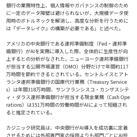
銀行の業務特性上、個人情報やガバナンスの制御のため
に一定のデータ障壁は避けられないが、大規模データ使
用時のボトルネックを解消し、高度な分析を行うために
は『データレイク』の構築が必要である」と述べた。
アメリカの中央銀行である連邦準備制度（Fed・連邦準
備銀行）がAIを実務に導入した際、全体的に生産性が向
上するとの分析がなされた。ニューヨーク連邦準備銀行
が担当する公開市場運営（OMO）分野だけで年間約117
万時間を節約できるとされている。セントルイスとアト
ランタ連邦準備銀行の国庫代行業務（Treasury Service
s）は年間318万時間、サンフランシスコ・カンザスシテ
ィ・ダラス連邦準備銀行が担当する現金業務（Cash Ope
rations）は351万時間の労働時間がAIによって短縮され
ると推定されている。
カジニック研究員は、中央銀行がAI導入を成功裏に定着
させるためには外部専門家の採用よりも部門ごとにAI担