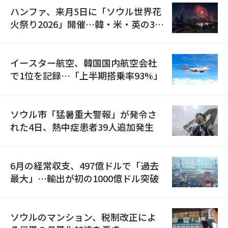
ハンファ、来月5日に「ソウル世界花
火祭り2026」開催…韓・米・英の3カ
国が参加
イースター航空、韓国国内航空会社
で1位を記録…「上半期搭乗率93%」
ソウル市「猛暑重大警報」が発令さ
れた4日、熱中症患者39人追加発生
6月の経常収支、497億ドルで「過去
最大」…輸出が初の1000億ドル突破
ソウルのマンション、税制改正によ