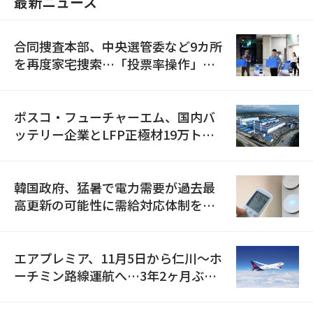
最新ニュース
合同捜査本部、中央選管委など9カ所
を再度家宅捜索…「投票率操作」の
資料を確保
ポスコ・フューチャーエム、国内バ
ッテリー企業とLFP正極材19万トン
の供給契約を締結
韓国政府、猛暑で電力需要が過去最
高更新の可能性に需給対応体制を点
検
エアプレミア、11月5日から仁川〜ホ
ーチミン路線運航へ…3年2ヶ月ぶり
の再開