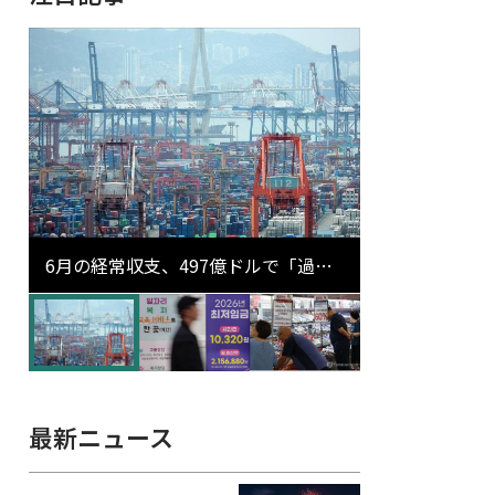
6月の経常収支、497億ドルで「過去
最大」…輸出が初の1000億ドル突破
最新ニュース