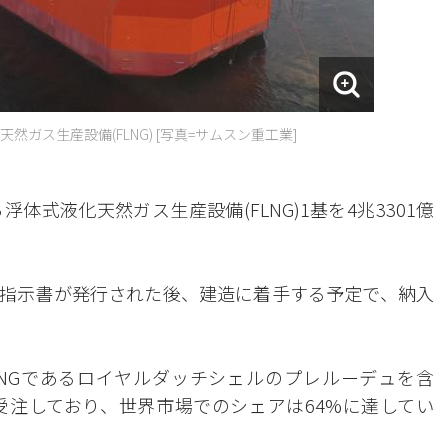
ガス生産設備(FLNG) [写真=サムスン重工業]
式液化天然ガス生産設備(FLNG)1基を4兆3301億
指示書が発行された後、建造に着手する予定で、納入
NGであるロイヤルダッチシェルのプレルーデュを含
を受注しており、世界市場でのシェアは64%に達してい