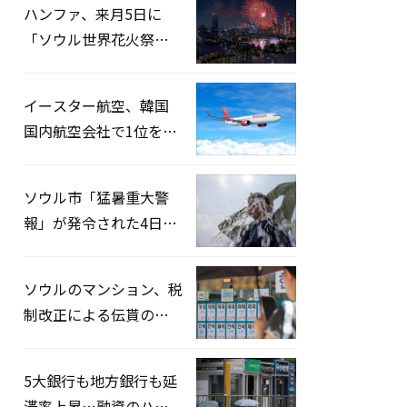
ハンファ、来月5日に
「ソウル世界花火祭り
2026」開催…韓・米・
英の3カ国が参加
イースター航空、韓国
国内航空会社で1位を記
録…「上半期搭乗率
93%」
ソウル市「猛暑重大警
報」が発令された4日、
熱中症患者39人追加発
生
ソウルのマンション、税
制改正による伝貰の月
貰化加速を憂慮
5大銀行も地方銀行も延
滞率上昇…融資のハー