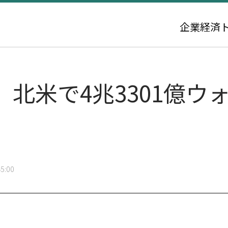
企業
経済
北米で4兆3301億ウォ
5:00