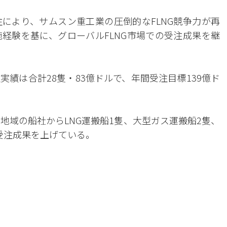
により、サムスン重工業の圧倒的なFLNG競争力が再
経験を基に、グローバルFLNG市場での受注成果を継
績は合計28隻・83億ドルで、年間受注目標139億ド
地域の船社からLNG運搬船1隻、大型ガス運搬船2隻、
受注成果を上げている。
。