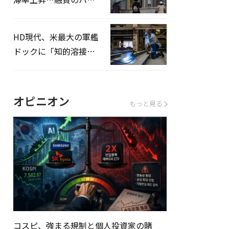
ドルはさらに高く
HD現代、米最大の軍艦
ドックに「知的溶接」
システムを導入へ
オピニオン
もっと見る
コスピ、強まる規制と個人投資家の賭