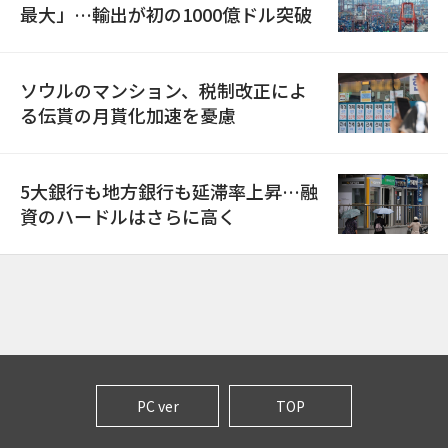
最大」…輸出が初の1000億ドル突破
ソウルのマンション、税制改正によ
る伝貰の月貰化加速を憂慮
5大銀行も地方銀行も延滞率上昇…融
資のハードルはさらに高く
PC ver
TOP