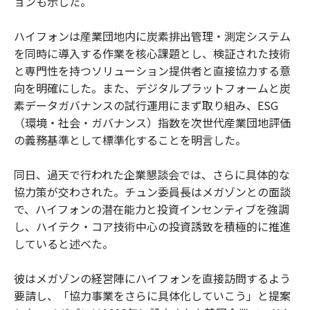
ョンも示した。
ハイフォンは産業団地内に炭素排出管理・測定システム
を同時に導入する作業を核心課題とし、検証された技術
と専門性を持つソリューション提供者と直接協力する意
向を明確にした。また、デジタルプラットフォームと炭
素データガバナンスの試行運用にまず取り組み、ESG
（環境・社会・ガバナンス）指数を次世代産業団地評価
の義務基準として標準化することを明言した。
同日、過天で行われた企業懇談会では、さらに具体的な
協力策が交わされた。チュン委員長はメガゾンとの面談
で、ハイフォンの潜在能力と投資インセンティブを強調
し、ハイテク・コア技術中心の投資誘致を積極的に推進
していると述べた。
彼はメガゾンの経営陣にハイフォンを直接訪問するよう
要請し、「協力事業をさらに具体化していこう」と提案