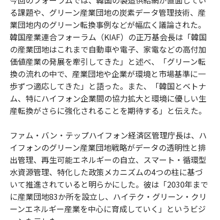
る課題や、グリーン産業団地の炭素データ管理技術、産
業団地内のグリーン転換事例などが幅広く議論された。
韓国産業連合フォーラム（KIAF）の正万基会長は「韓国
の産業団地はこれまで自動車や電子、家電などの高付加
価値産業の発展を牽引してきた」と述べ、「グリーン転
換の流れの中で、産業団地や企業が環境と市場基準に一
歩ずつ適応してきた」と語った。また、「韓国とベトナ
ム、特にハイフォン企業間の協力拡大と環境に優しい生
産転換がさらに強化されることを期待する」と伝えた。
ファム・バン・テップハイフォン経済区管理庁長は、ハ
イフォンのグリーン産業団地戦略がデータの透明性と排
出管理、再生可能エネルギーの自立、スマート・循環型
水資源管理、特化した政策メカニズムの4つの柱に基づ
いて推進されていると明らかにした。彼は「2030年まで
に産業団地83か所を設立し、ハイテク・グリーン・クリ
ーンエネルギー産業を中心に育成していく」というビジ