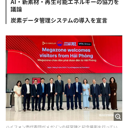
AI・新素材・再生可能エネルギーの協力を
o
e
u
n
議論
o
r
t
k
炭素データ管理システムの導入を宣言
ハイフォン市代表団がメガゾンの経営陣と記念撮影を行ってい