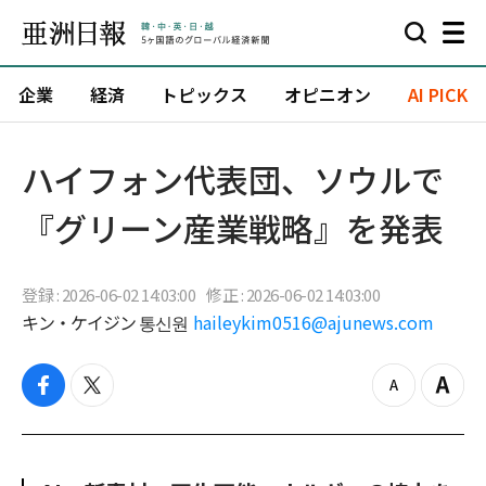
企業
経済
トピックス
オピニオン
AI PICK
ハイフォン代表団、ソウルで
『グリーン産業戦略』を発表
登録 : 2026-06-02 14:03:00
修正 : 2026-06-02 14:03:00
キン・ケイジン 통신원
haileykim0516@ajunews.com
f
t
z
Z
a
w
o
o
c
i
o
o
e
t
m
m
b
t
o
i