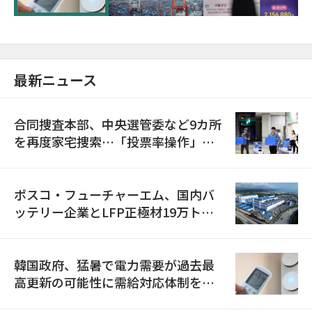
最新ニュース
合同捜査本部、中央選管委など9カ所
を再度家宅捜索…「投票率操作」の
資料を確保
ポスコ・フューチャーエム、国内バ
ッテリー企業とLFP正極材19万トン
の供給契約を締結
韓国政府、猛暑で電力需要が過去最
高更新の可能性に需給対応体制を点
検