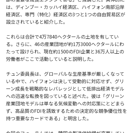
は、ディンブー・カッハイ経済区、ハイフォン南部沿岸
経済区、専門（特化）経済区の3つと1つの自由貿易区が
設立されていると紹介した。
これらは合計で4万7840ヘクタールの土地を有してい
る。さらに、46の産業団地が約1万3000ヘクタールにわ
たって設けられ、現在約1500のFDI企業と36万人以上の
労働者がここで活動していると説明した。
チュン委員長は、グローバルな生産基準が厳しくなって
いる中で、ハイフォンは決して受動的に対応せず、グリ
ーン成長を戦略的なレバレッジとして低排出経済モデル
への迅速な転換を図っていると述べた。彼は「グリーン
産業団地モデルは単なる気候変動への対応策にとどまら
ず、高品質のFDIを誘致するための決定的な競争優位性を
持つ重要なカードである」と明言した。
今回のフォーラムでは、韓国の製造供給網が直面してい