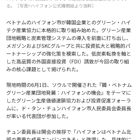
る。［写真=ハイフォン公式機関紙より抜粋］
ベトナムのハイフォン市が韓国企業とのグリーン・ハイ
テク産業協力に本格的に取り組み始めた。グリーン産業
団地戦略と炭素管理システムの導入を前面に打ち出し、
メガゾンおよびSKCグループと共に投資拡大と戦略的パ
ートナーシップの強化策を模索した。低炭素転換を軸と
した高品質の外国直接投資（FDI）誘致が今回の取り組
みの核心課題として掲げられた。
現地時間の6月1日、ソウルで開催された『韓・ベトナム
グリーン産業団地発展：ハイフォンの機会』をテーマに
したグリーン生産価値連鎖協力および投資促進フォーラ
ムに、ド・タン・チュンハイフォン市人民委員会委員長
が率いる代表団が参加した。
チュン委員長は開会の挨拶で「ハイフォンはベトナム北
部の重要な成長エンジンである」と強調した。具体的に