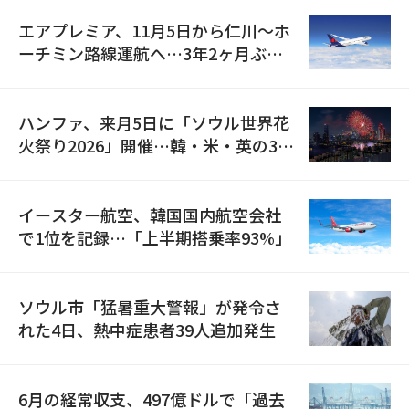
エアプレミア、11月5日から仁川〜ホ
ーチミン路線運航へ…3年2ヶ月ぶり
の再開
ハンファ、来月5日に「ソウル世界花
火祭り2026」開催…韓・米・英の3カ
国が参加
イースター航空、韓国国内航空会社
で1位を記録…「上半期搭乗率93%」
ソウル市「猛暑重大警報」が発令さ
れた4日、熱中症患者39人追加発生
6月の経常収支、497億ドルで「過去