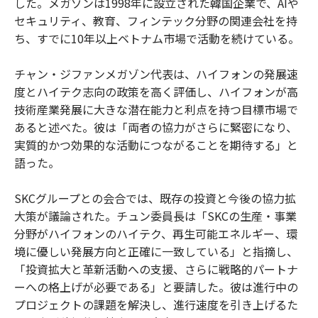
した。メガゾンは1998年に設立された韓国企業で、AIや
セキュリティ、教育、フィンテック分野の関連会社を持
ち、すでに10年以上ベトナム市場で活動を続けている。
チャン・ジファンメガゾン代表は、ハイフォンの発展速
度とハイテク志向の政策を高く評価し、ハイフォンが高
技術産業発展に大きな潜在能力と利点を持つ目標市場で
あると述べた。彼は「両者の協力がさらに緊密になり、
実質的かつ効果的な活動につながることを期待する」と
語った。
SKCグループとの会合では、既存の投資と今後の協力拡
大策が議論された。チュン委員長は「SKCの生産・事業
分野がハイフォンのハイテク、再生可能エネルギー、環
境に優しい発展方向と正確に一致している」と指摘し、
「投資拡大と革新活動への支援、さらに戦略的パートナ
ーへの格上げが必要である」と要請した。彼は進行中の
プロジェクトの課題を解決し、進行速度を引き上げるた