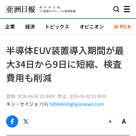
企業
経済
トピックス
オピニオン
AI PICK
半導体EUV装置導入期間が最
大34日から9日に短縮、検査
費用も削減
登録 : 2026-06-02 15:39:00
修正 : 2026-06-02 15:39:00
キン・セイジョ 기자
biblekim@ajunews.com
f
t
z
Z
a
w
o
o
c
i
o
o