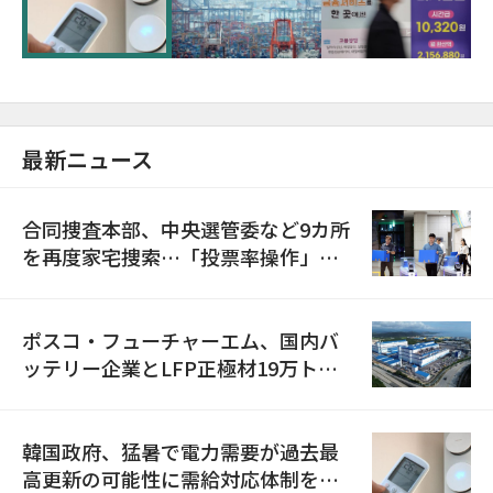
に需給対応体制を点検
最新ニュース
合同捜査本部、中央選管委など9カ所
を再度家宅捜索…「投票率操作」の
資料を確保
ポスコ・フューチャーエム、国内バ
ッテリー企業とLFP正極材19万トン
の供給契約を締結
韓国政府、猛暑で電力需要が過去最
高更新の可能性に需給対応体制を点