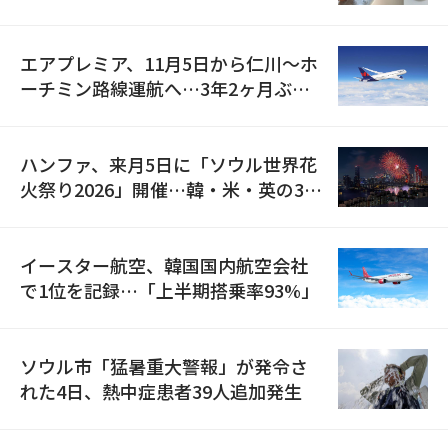
検
エアプレミア、11月5日から仁川〜ホ
ーチミン路線運航へ…3年2ヶ月ぶり
の再開
ハンファ、来月5日に「ソウル世界花
火祭り2026」開催…韓・米・英の3カ
国が参加
イースター航空、韓国国内航空会社
で1位を記録…「上半期搭乗率93%」
ソウル市「猛暑重大警報」が発令さ
れた4日、熱中症患者39人追加発生