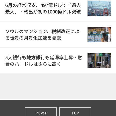
6月の経常収支、497億ドルで「過去
最大」…輸出が初の1000億ドル突破
ソウルのマンション、税制改正によ
る伝貰の月貰化加速を憂慮
5大銀行も地方銀行も延滞率上昇…融
資のハードルはさらに高く
PC ver
TOP