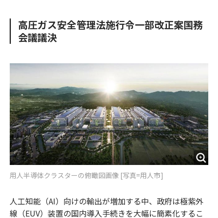
e
t
m
m
b
t
o
i
高圧ガス安全管理法施行令一部改正案国務
o
e
u
n
会議議決
o
r
t
k
用人半導体クラスターの俯瞰図画像 [写真=用人市]
人工知能（AI）向けの輸出が増加する中、政府は極紫外
線（EUV）装置の国内導入手続きを大幅に簡素化するこ