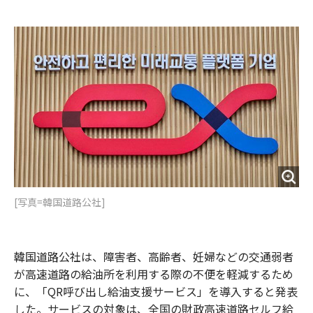
e
t
m
m
b
t
o
i
o
e
u
n
o
r
t
k
[写真=韓国道路公社]
韓国道路公社は、障害者、高齢者、妊婦などの交通弱者
が高速道路の給油所を利用する際の不便を軽減するため
に、「QR呼び出し給油支援サービス」を導入すると発表
した。サービスの対象は、全国の財政高速道路セルフ給