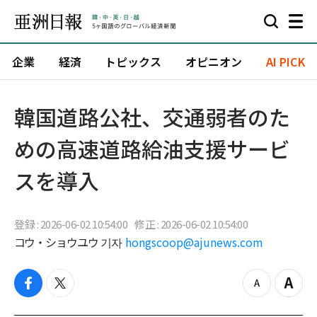
企業
経済
トピックス
オピニオン
AI PICK
韓国道路公社、交通弱者のた
めの高速道路給油支援サービ
スを導入
登録 : 2026-06-02 10:54:00
修正 : 2026-06-02 10:54:00
コウ・ショウユウ 기자
hongscoop@ajunews.com
f
t
z
Z
a
w
o
o
c
i
o
o