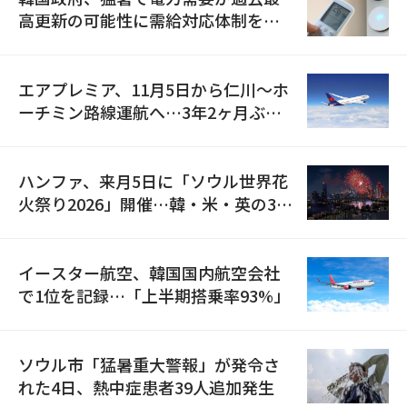
高更新の可能性に需給対応体制を点
検
エアプレミア、11月5日から仁川〜ホ
ーチミン路線運航へ…3年2ヶ月ぶり
の再開
ハンファ、来月5日に「ソウル世界花
火祭り2026」開催…韓・米・英の3カ
国が参加
イースター航空、韓国国内航空会社
で1位を記録…「上半期搭乗率93%」
ソウル市「猛暑重大警報」が発令さ
れた4日、熱中症患者39人追加発生