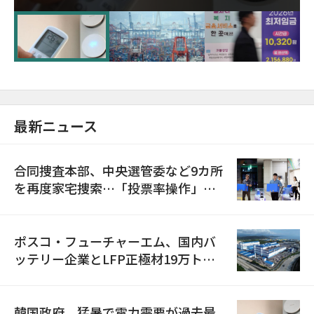
に需給対応体制を点検
最新ニュース
合同捜査本部、中央選管委など9カ所
を再度家宅捜索…「投票率操作」の
資料を確保
ポスコ・フューチャーエム、国内バ
ッテリー企業とLFP正極材19万トン
の供給契約を締結
韓国政府、猛暑で電力需要が過去最