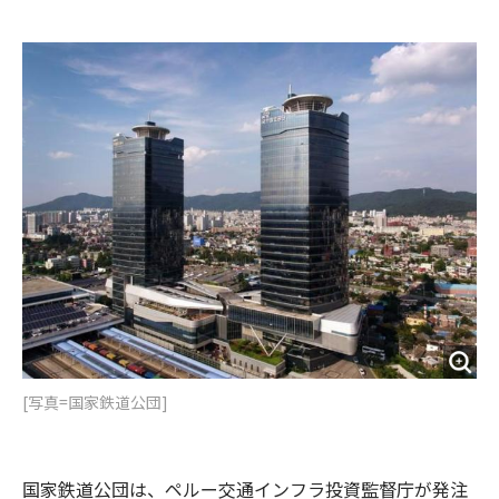
e
t
m
m
b
t
o
i
o
e
u
n
o
r
t
k
[写真=国家鉄道公団]
国家鉄道公団は、ペルー交通インフラ投資監督庁が発注