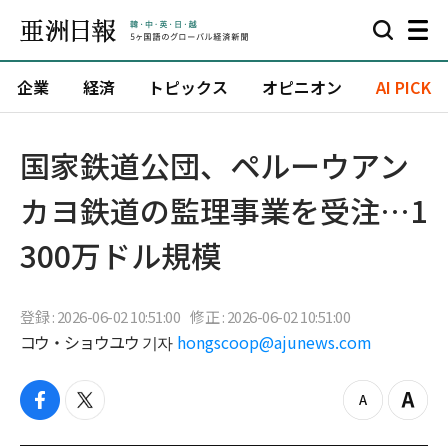
企業
経済
トピックス
オピニオン
AI PICK
国家鉄道公団、ペルーウアン
カヨ鉄道の監理事業を受注…1
300万ドル規模
登録 : 2026-06-02 10:51:00
修正 : 2026-06-02 10:51:00
コウ・ショウユウ 기자
hongscoop@ajunews.com
f
t
z
Z
a
w
o
o
c
i
o
o