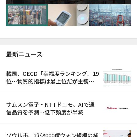
超が「ゾンビ企業」に…5年で2.8倍増
最新ニュース
韓国、OECD「幸福度ランキング」19
位…物質的指標は最上位だが主観的
満足度は最下位
サムスン電子・NTTドコモ、AIで通
信品質を予測…低下頻度が半減
ソウル市、2兆8000億ウォン規模の補