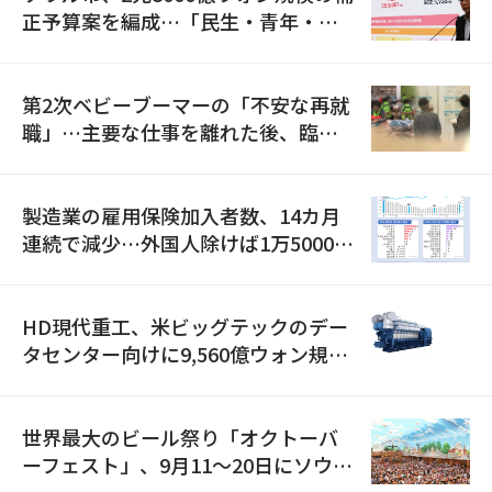
正予算案を編成…「民生・青年・安
全」に8100億ウォンを集中投資
第2次ベビーブーマーの「不安な再就
職」…主要な仕事を離れた後、臨時
職が2倍近くに急増
製造業の雇用保険加入者数、14カ月
連続で減少…外国人除けば1万5000人
減
HD現代重工、米ビッグテックのデー
タセンター向けに9,560億ウォン規模
の発電設備を受注…「過去最大」
世界最大のビール祭り「オクトーバ
ーフェスト」、9月11〜20日にソウル
で開催