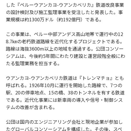
した『ペルーウアンカヨ-ウアンカベリカ』鉄道改良事業
の設計検討及び施工監理事業を受注したと発表した。事
業規模は約1300万ドル（約192億円）である。
この事業は、ペルー中部アンデス高山地帯で運行中の12
8.7㎞の老朽鉄道路線を近代化するプロジェクトである。
路線は海抜3600m以上の地域を通過する。公団コンソー
シアムは、今後約5年間にわたり建設と運営段階全般にわ
たる監理業務を担当する。
ウアンカヨ-ウアンカベリカ鉄道は『トレンマチョ』とも
呼ばれる。1926年10月に運行を開始した路線で、7つの
駅、20の停車地点、15の橋、38のトンネルを有する鉄道
である。近代化事業には新車両の導入や信号・制御シス
テムの改善が含まれる。
公団は国内のエンジニアリング会社と現地企業が参加し
たグローバルコンソーシアムを構成した。その後、スペ