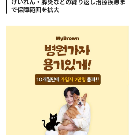
けいれん・膵炎などの繰り返し治療疾患ま
o
e
u
n
で保障範囲を拡大
o
r
t
k