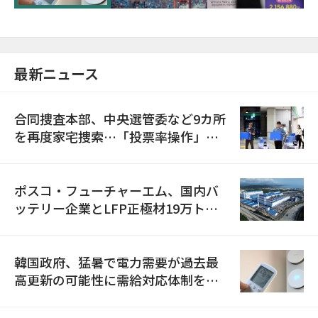
最新ニュース
合同捜査本部、中央選管委など9カ所
を再度家宅捜索…「投票率操作」の
資料を確保
ポスコ・フューチャーエム、国内バ
ッテリー企業とLFP正極材19万トン
の供給契約を締結
韓国政府、猛暑で電力需要が過去最
高更新の可能性に需給対応体制を点
検