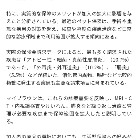
特に、実質的な保障のメリットが加入の拡大に影響を与
えたと分析されている。最近のペット保険は、手術や重
篤な疾患の対策を超え、検査や軽度の疾患治療など日常
的な診療領域まで利用範囲が拡大する傾向にある。
実際の保険金請求データによると、最も多く請求された
疾患は「アトピー性・細菌・真菌性皮膚炎」（10.7%）
であった。「外耳炎・外耳道炎」（10.2%）、「腸炎」
（5.5%）などが続いた。消化管内異物、嘔吐など比較的
頻繁に発生する疾患も主要な請求項目に含まれている。
マイブラウンは、これらの診療需要を反映し、MRI・C
T・内視鏡検査やけいれん、膵炎など繰り返し治療と管
理が必要な疾患まで保障範囲を拡大したと説明してい
る。
加入者の商品の選択においても、生活型保障への好みが