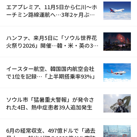
エアプレミア、11月5日から仁川〜ホ
ーチミン路線運航へ…3年2ヶ月ぶり
の再開
ハンファ、来月5日に「ソウル世界花
火祭り2026」開催…韓・米・英の3カ
国が参加
イースター航空、韓国国内航空会社
で1位を記録…「上半期搭乗率93%」
ソウル市「猛暑重大警報」が発令さ
れた4日、熱中症患者39人追加発生
6月の経常収支、497億ドルで「過去