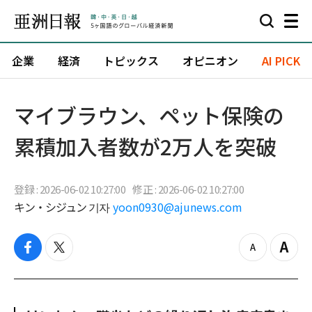
企業
経済
トピックス
オピニオン
AI PICK
マイブラウン、ペット保険の
累積加入者数が2万人を突破
登録 : 2026-06-02 10:27:00
修正 : 2026-06-02 10:27:00
キン・シジュン 기자
yoon0930@ajunews.com
f
t
z
Z
a
w
o
o
c
i
o
o
e
t
m
m
b
t
o
i