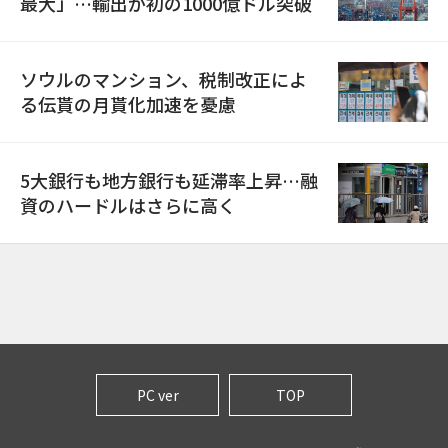
最大」…輸出が初の1000億ドル突破
ソウルのマンション、税制改正によ
る伝貰の月貰化加速を憂慮
5大銀行も地方銀行も延滞率上昇…融
資のハードルはさらに高く
PC ver
TOP