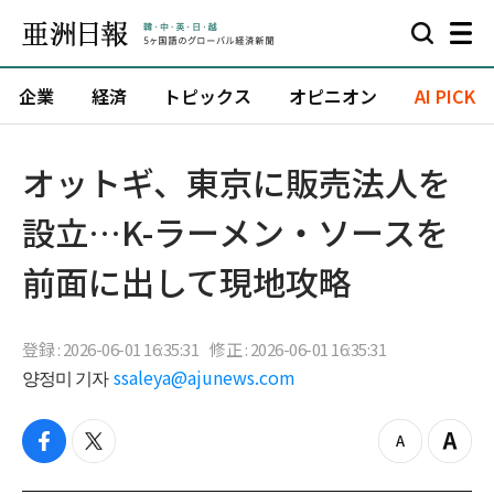
企業
経済
トピックス
オピニオン
AI PICK
オットギ、東京に販売法人を
設立…K-ラーメン・ソースを
前面に出して現地攻略
登録 : 2026-06-01 16:35:31
修正 : 2026-06-01 16:35:31
양정미 기자
ssaleya@ajunews.com
f
t
z
Z
a
w
o
o
c
i
o
o