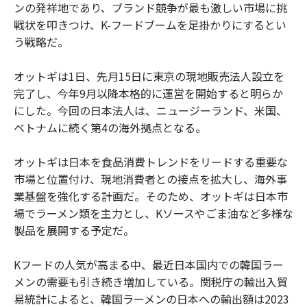
ンの発祥地であり、ブランド競争が最も激しい市場に挑
戦状を叩きつけ、K-フードブームを足掛かりにするとい
う戦略だ。
オットギは1日、先月15日に東京の現地販売法人設立を
完了し、今年9月以降本格的に運営を開始すると明らか
にした。今回の日本法人は、ニュージーランド、米国、
ベトナムに続く第4の海外拠点となる。
オットギは日本を食品消費トレンドをリードする重要な
市場と位置付け、現地消費者との接点を拡大し、海外事
業基盤を強化する計画だ。そのため、オットギは日本市
場でラーメン類を主力とし、Kソースやごま油など多様な
製品を展開する予定だ。
Kフードの人気が高まる中、最近日本国内での韓国ラー
メンの需要も引き続き増加している。関税庁の輸出入貿
易統計によると、韓国ラーメンの日本への輸出額は2023