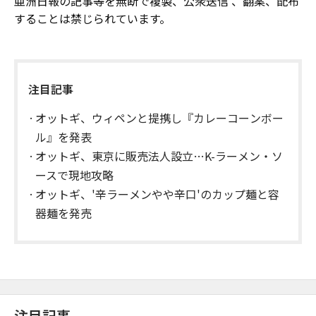
亜洲日報の記事等を無断で複製、公衆送信 、翻案、配布
することは禁じられています。
注目記事
オットギ、ウィペンと提携し『カレーコーンボー
ル』を発表
オットギ、東京に販売法人設立…K-ラーメン・ソ
ースで現地攻略
オットギ、'辛ラーメンやや辛口'のカップ麺と容
器麺を発売
注目記事