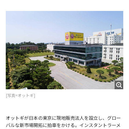
e
t
m
m
b
t
o
i
o
e
u
n
o
r
t
k
[写真=オットギ]
オットギが日本の東京に現地販売法人を設立し、グロー
バルな新市場開拓に拍車をかける。インスタントラーメ