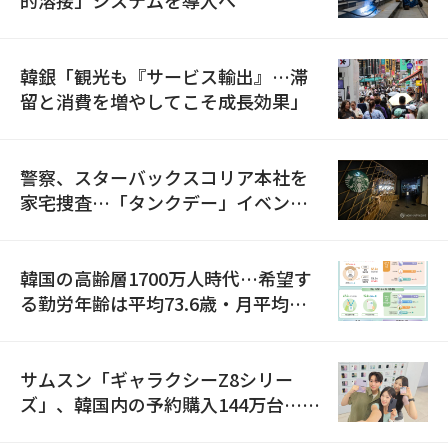
韓銀「観光も『サービス輸出』…滞
留と消費を増やしてこそ成長効果」
警察、スターバックスコリア本社を
家宅捜査…「タンクデー」イベント
巡り侮辱容疑
韓国の高齢層1700万人時代…希望す
る勤労年齢は平均73.6歳・月平均賃
金は300万ウォン以上
サムスン「ギャラクシーZ8シリー
ズ」、韓国内の予約購入144万台…
「過去最多」