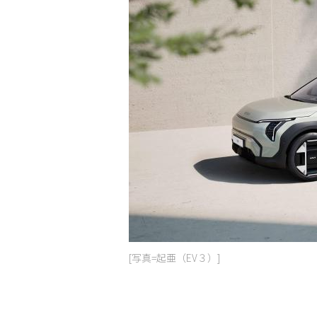
[写真=起亜（EV３）]