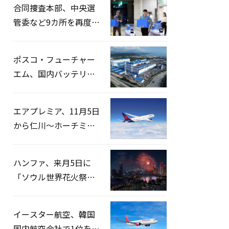
合同捜査本部、中央選
管委など9カ所を再度家
宅捜索…「投票率操
作」の資料を確保
ポスコ・フューチャー
エム、国内バッテリー
企業とLFP正極材19万ト
ンの供給契約を締結
エアプレミア、11月5日
から仁川〜ホーチミン
路線運航へ…3年2ヶ月
ぶりの再開
ハンファ、来月5日に
「ソウル世界花火祭り
2026」開催…韓・米・
英の3カ国が参加
イースター航空、韓国
国内航空会社で1位を記