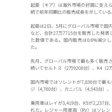
起亜（キア）は海外市場の好調に支えら
続で前年同期比の販売成長を示している
起亜は2日、5月にグローバル市場で国内（韓
など、合計27万7715台を販売した発
た数値である。国内販売は0.6%減少
た。
先月、グローバル市場で最も多く販売さ
続いてセルトス（2万9208台）、K4（
国内市場ではソレントが7,836台で
ジ（4,760台）、カニバル（4,543台
乗用車はレイが3,419台、K5が2,237
れた。レジャー用車両（RV）はソレン