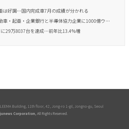
起亜は好調…国内完成車7月の成績が分かれる
· 技術保証基金、現代自動車・起亜・企業銀行と半導体協力企業に1000億ウォンの金融支援
に29万8037台を達成…前年比13.4%増
EEMA Building, 11th floor, 42, Jong-ro 1-gil, Jongno-gu, Seoul
junews Corporation
, All Rights Reserved.