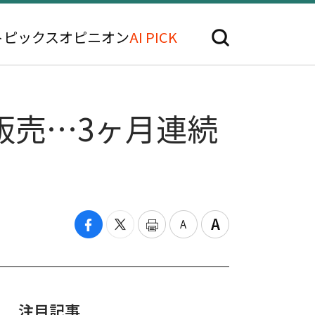
トピックス
オピニオン
AI PICK
販売…3ヶ月連続
注目記事