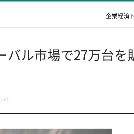
企業
経済
ーバル市場で27万台を
2:37