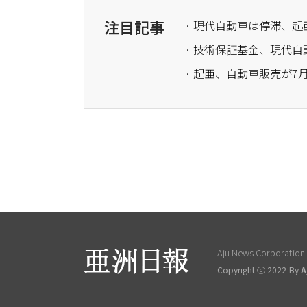
注目記事
· 現代自動車は停滞、
· 起亜、自動車販売が7月
Aju News Corporation L
Copyright ⓒ 2022 By
A