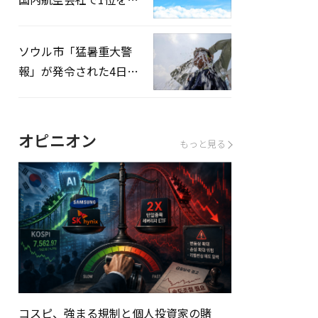
録…「上半期搭乗率
93%」
ソウル市「猛暑重大警
報」が発令された4日、
熱中症患者39人追加発
生
オピニオン
もっと見る
コスピ、強まる規制と個人投資家の賭