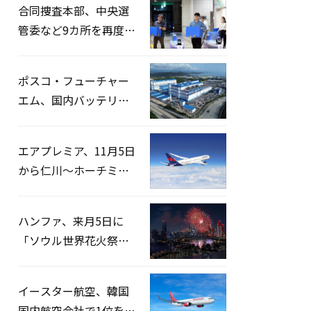
合同捜査本部、中央選
管委など9カ所を再度家
宅捜索…「投票率操
作」の資料を確保
ポスコ・フューチャー
エム、国内バッテリー
企業とLFP正極材19万ト
ンの供給契約を締結
エアプレミア、11月5日
から仁川〜ホーチミン
路線運航へ…3年2ヶ月
ぶりの再開
ハンファ、来月5日に
「ソウル世界花火祭り
2026」開催…韓・米・
英の3カ国が参加
イースター航空、韓国
国内航空会社で1位を記