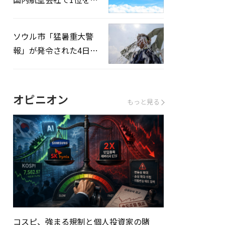
録…「上半期搭乗率
93%」
ソウル市「猛暑重大警
報」が発令された4日、
熱中症患者39人追加発
生
オピニオン
もっと見る
コスピ、強まる規制と個人投資家の賭