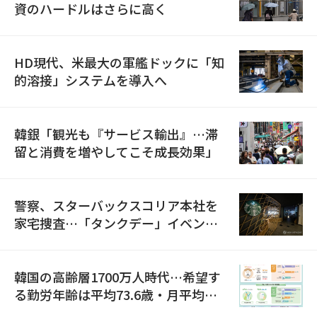
資のハードルはさらに高く
HD現代、米最大の軍艦ドックに「知
的溶接」システムを導入へ
韓銀「観光も『サービス輸出』…滞
留と消費を増やしてこそ成長効果」
警察、スターバックスコリア本社を
家宅捜査…「タンクデー」イベント
巡り侮辱容疑
韓国の高齢層1700万人時代…希望す
る勤労年齢は平均73.6歳・月平均賃
金は300万ウォン以上