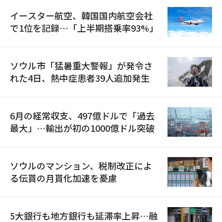
イースター航空、韓国国内航空会社
で1位を記録…「上半期搭乗率93%」
ソウル市「猛暑重大警報」が発令さ
れた4日、熱中症患者39人追加発生
6月の経常収支、497億ドルで「過去
最大」…輸出が初の1000億ドル突破
ソウルのマンション、税制改正によ
る伝貰の月貰化加速を憂慮
5大銀行も地方銀行も延滞率上昇…融