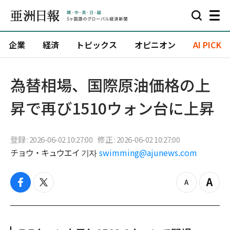
企業
経済
トピックス
オピニオン
AI PICK
為替相場、国際原油価格の上
昇で再び1510ウォン台に上昇
登録 : 2026-06-02 10:27:00
修正 : 2026-06-02 10:27:00
チョウ・キュウエイ 기자
swimming@ajunews.com
f
t
z
Z
a
w
o
o
c
i
o
o
e
t
m
m
b
t
o
i