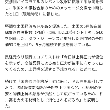
交渉団がイスラエルのレバノン攻撃に抗議する意向を示
し、米国との停戦合意のためのメッセージ交換を中断し
たと1日（現地時間）に報じた。
堅調な米国経済もドル高を促進した。米国の5月製造業
購買管理者指数（PMI）は前月比1.3ポイント上昇し54.0
を記録した。ダウ・ジョーンズが集計した専門家の予想
値53.2を上回り、5ヶ月連続で拡張を続けている。
民経元ウリ銀行エコノミストは「今日は上昇圧力が優位
を示すが、高値認識による売り圧力が後半に向かって出
てくるため、上昇幅を返すと予想される」と述べた。
続けて「国際原油価格が上昇に転じ、ドル高を牽引して
おり、ISM製造業指数が予想を上回るなど、供給網の不
安と物価上昇の懸念が依然として広がっているため、ド
ル高を支える材料として消化されるだろう」と説明し
た。