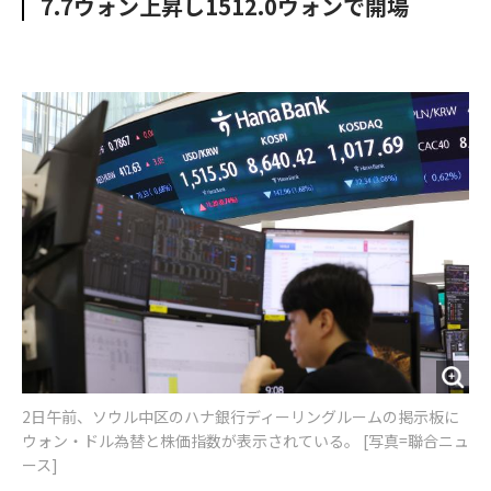
7.7ウォン上昇し1512.0ウォンで開場
o
e
u
n
o
r
t
k
2日午前、ソウル中区のハナ銀行ディーリングルームの掲示板に
ウォン・ドル為替と株価指数が表示されている。 [写真=聯合ニュ
ース]