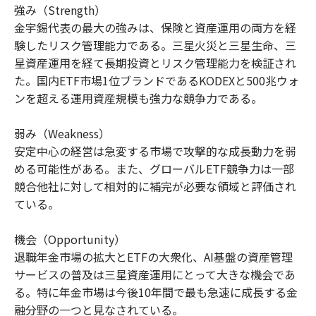
強み（Strength）
金宇錫代表の最大の強みは、保険と資産運用の両方を経
験したリスク管理能力である。三星火災と三星生命、三
星資産運用を経て長期投資とリスク管理能力を検証され
た。国内ETF市場1位ブランドであるKODEXと500兆ウォ
ンを超える運用資産規模も強力な競争力である。
弱み（Weakness）
安定中心の経営は急変する市場で攻撃的な成長動力を弱
める可能性がある。また、グローバルETF競争力は一部
競合他社に対して相対的に補完が必要な領域と評価され
ている。
機会（Opportunity）
退職年金市場の拡大とETFの大衆化、AI基盤の資産管理
サービスの普及は三星資産運用にとって大きな機会であ
る。特に年金市場は今後10年間で最も急速に成長する金
融分野の一つと見なされている。