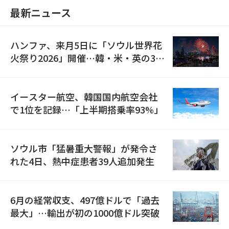
最新ニュース
ハンファ、来月5日に「ソウル世界花
火祭り2026」開催…韓・米・英の3カ
国が参加
イースター航空、韓国国内航空会社
で1位を記録…「上半期搭乗率93%」
ソウル市「猛暑重大警報」が発令さ
れた4日、熱中症患者39人追加発生
6月の経常収支、497億ドルで「過去
最大」…輸出が初の1000億ドル突破