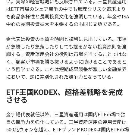
い。実際の経営戦略にも反映されている。三星資産運用
はETF市場のシェア競争の中でも無理なリスク追求より
も商品多様性と長期投資文化を強調している。年金やISA
中心の長期投資拡大を主張するのも同じ文脈である。
金代表は投資の本質を時間と複利に見出している。市場
が急騰したり急落したりしても揺るがない投資原則を強
調する。資産運用会社の役割は市場を当てることではな
く、顧客が市場を勝ち抜けるように助けることであると
いう哲学である。これは短期成果競争が激しい金融業界
において、逆に差別化された競争力となっている。
ETF王国KODEX、超格差戦略を完成
させる
金宇錫代表就任以降、三星資産運用は国内ETF市場で独
自の競争力を強化している。三星資産運用の運用資産は
500兆ウォンを超え、ETFブランドKODEXは国内ETF市場