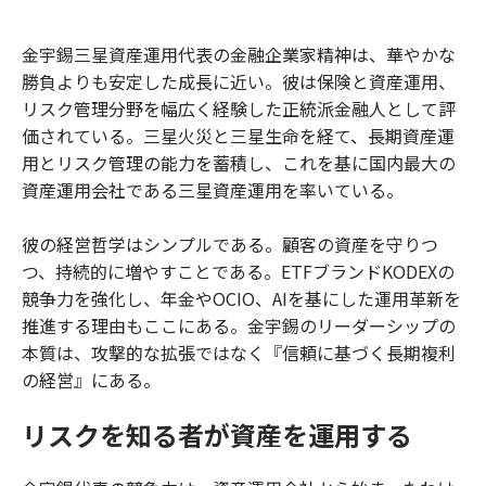
e
t
m
m
b
t
o
i
金宇錫三星資産運用代表の金融企業家精神は、華やかな
o
e
u
n
勝負よりも安定した成長に近い。彼は保険と資産運用、
o
r
t
k
リスク管理分野を幅広く経験した正統派金融人として評
価されている。三星火災と三星生命を経て、長期資産運
用とリスク管理の能力を蓄積し、これを基に国内最大の
資産運用会社である三星資産運用を率いている。
彼の経営哲学はシンプルである。顧客の資産を守りつ
つ、持続的に増やすことである。ETFブランドKODEXの
競争力を強化し、年金やOCIO、AIを基にした運用革新を
推進する理由もここにある。金宇錫のリーダーシップの
本質は、攻撃的な拡張ではなく『信頼に基づく長期複利
の経営』にある。
リスクを知る者が資産を運用する