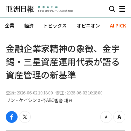
企業
経済
トピックス
オピニオン
AI PICK
金融企業家精神の象徴、金宇
錫・三星資産運用代表が語る
資産管理の新基準
登録 : 2026-06-02 10:18:00
修正 : 2026-06-02 10:18:00
リン・ケイシン 아주ABC방송 대표
f
t
z
Z
a
w
o
o
c
i
o
o