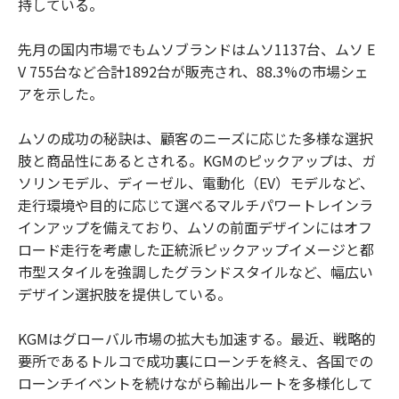
持している。
先月の国内市場でもムソブランドはムソ1137台、ムソ E
V 755台など合計1892台が販売され、88.3%の市場シェ
アを示した。
ムソの成功の秘訣は、顧客のニーズに応じた多様な選択
肢と商品性にあるとされる。KGMのピックアップは、ガ
ソリンモデル、ディーゼル、電動化（EV）モデルなど、
走行環境や目的に応じて選べるマルチパワートレインラ
インアップを備えており、ムソの前面デザインにはオフ
ロード走行を考慮した正統派ピックアップイメージと都
市型スタイルを強調したグランドスタイルなど、幅広い
デザイン選択肢を提供している。
KGMはグローバル市場の拡大も加速する。最近、戦略的
要所であるトルコで成功裏にローンチを終え、各国での
ローンチイベントを続けながら輸出ルートを多様化して