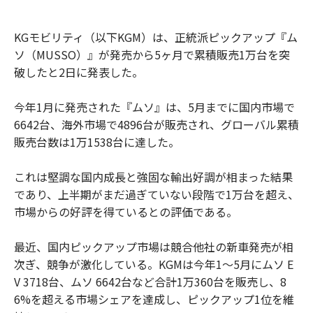
KGモビリティ（以下KGM）は、正統派ピックアップ『ム
ソ（MUSSO）』が発売から5ヶ月で累積販売1万台を突
破したと2日に発表した。
今年1月に発売された『ムソ』は、5月までに国内市場で
6642台、海外市場で4896台が販売され、グローバル累積
販売台数は1万1538台に達した。
これは堅調な国内成長と強固な輸出好調が相まった結果
であり、上半期がまだ過ぎていない段階で1万台を超え、
市場からの好評を得ているとの評価である。
最近、国内ピックアップ市場は競合他社の新車発売が相
次ぎ、競争が激化している。KGMは今年1〜5月にムソ E
V 3718台、ムソ 6642台など合計1万360台を販売し、8
6%を超える市場シェアを達成し、ピックアップ1位を維