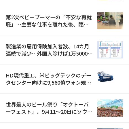
全」に8100億ウォンを集中投資
第2次ベビーブーマーの「不安な再就
職」…主要な仕事を離れた後、臨時
職が2倍近くに急増
製造業の雇用保険加入者数、14カ月
連続で減少…外国人除けば1万5000人
減
HD現代重工、米ビッグテックのデー
タセンター向けに9,560億ウォン規模
の発電設備を受注…「過去最大」
世界最大のビール祭り「オクトーバ
ーフェスト」、9月11〜20日にソウル
で開催