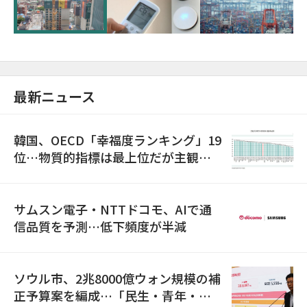
超が「ゾンビ企業」に…5年で2.8倍増
最新ニュース
韓国、OECD「幸福度ランキング」19
位…物質的指標は最上位だが主観的
満足度は最下位
サムスン電子・NTTドコモ、AIで通
信品質を予測…低下頻度が半減
ソウル市、2兆8000億ウォン規模の補
正予算案を編成…「民生・青年・安