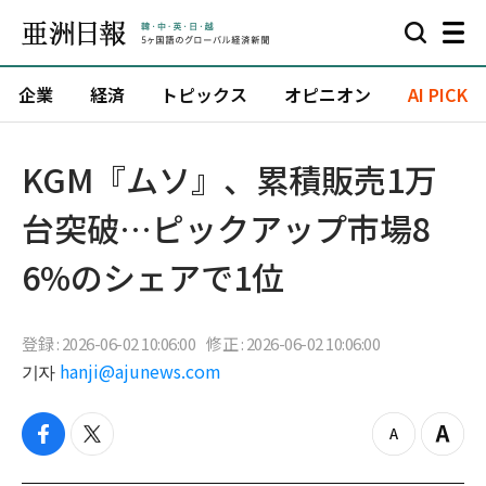
企業
経済
トピックス
オピニオン
AI PICK
KGM『ムソ』、累積販売1万
台突破…ピックアップ市場8
6%のシェアで1位
登録 : 2026-06-02 10:06:00
修正 : 2026-06-02 10:06:00
기자
hanji@ajunews.com
f
t
z
Z
a
w
o
o
c
i
o
o