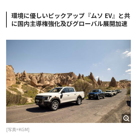
e
t
m
m
b
t
o
i
環境に優しいピックアップ『ムソ EV』と共
o
e
u
n
に国内主導権強化及びグローバル展開加速
o
r
t
k
[写真=KGM]