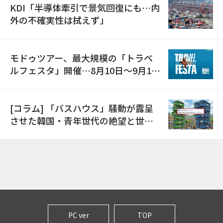
KDI「半導体牽引で景気回復にも…内
外の不確実性は拭えず」
モドゥツアー、最大規模の「トラベ
ルフェスタ」開催…8月10日～9月11
日
[コラム] 「バスハウス」騒動が露呈
させた韓国・青年世代の絶望と世代
間格差
PC ver
TOP