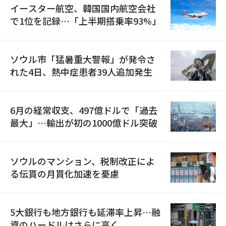
イースター航空、韓国国内航空会社
で1位を記録…「上半期搭乗率93%」
ソウル市「猛暑重大警報」が発令さ
れた4日、熱中症患者39人追加発生
6月の経常収支、497億ドルで「過去
最大」…輸出が初の1000億ドル突破
ソウルのマンション、税制改正によ
る伝貰の月貰化加速を憂慮
5大銀行も地方銀行も延滞率上昇…融
資のハードルはさらに高く