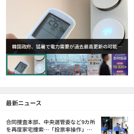
韓国政府、猛暑で電力需要が過去最高更新の可能性
に需給対応体制を点検
最新ニュース
合同捜査本部、中央選管委など9カ所
を再度家宅捜索…「投票率操作」の