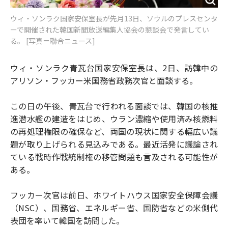
ウィ・ソンラク国家安保室長が先月13日、ソウルのプレスセンタ
ーで開催された韓国新聞放送編集人協会の懇談会で発言してい
る。 [写真＝聯合ニュース]
ウィ・ソンラク青瓦台国家安保室長は、2日、訪韓中の
アリソン・フッカー米国務省政務次官と面談する。
この日の午後、青瓦台で行われる面談では、韓国の核推
進潜水艦の建造をはじめ、ウラン濃縮や使用済み核燃料
の再処理権限の確保など、両国の現状に関する幅広い議
題が取り上げられる見込みである。最近活発に議論され
ている戦時作戦統制権の移管問題も言及される可能性が
ある。
フッカー次官は前日、ホワイトハウス国家安全保障会議
（NSC）、国務省、エネルギー省、国防省などの米側代
表団を率いて韓国を訪問した。