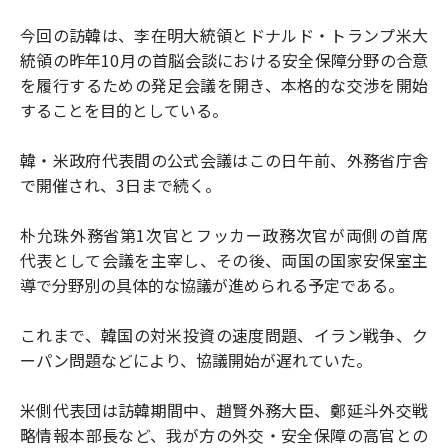
今回の訪韓は、李在明大統領とドナルド・トランプ米大
統領の昨年10月の首脳会談における安全保障分野の合意
を履行するための発足会議を開き、本格的な交渉を開始
することを目的としている。
韓・米政府代表間の公式会議はこの日午前、外務省庁舎
で開催され、3日まで続く。
朴允珠外務省第1次官とフッカー政務次官が両側の首席
代表として会議を主宰し、その後、両国の国家安保室主
導で分野別の具体的な協議が進められる予定である。
これまで、韓国の対米投資の速度問題、イラン戦争、ク
ーパン問題などにより、協議開始が遅れていた。
米側代表団は訪韓期間中、趙賢外務大臣、鄭延斗外交戦
略情報本部長など、我が方の外交・安全保障の高官との