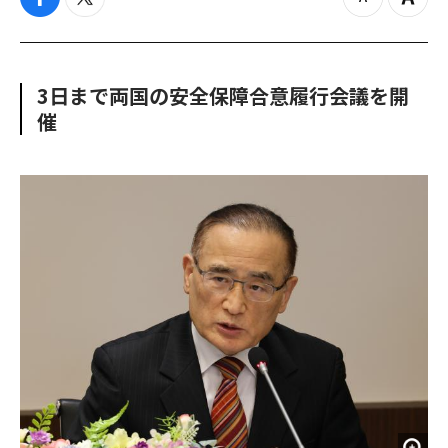
f
t
z
Z
a
w
o
o
c
i
o
o
e
t
m
m
b
t
o
i
3日まで両国の安全保障合意履行会議を開
o
e
u
n
催
o
r
t
k