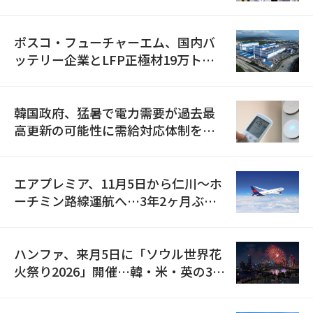
資料を確保
ポスコ・フューチャーエム、国内バ
ッテリー企業とLFP正極材19万トン
の供給契約を締結
韓国政府、猛暑で電力需要が過去最
高更新の可能性に需給対応体制を点
検
エアプレミア、11月5日から仁川〜ホ
ーチミン路線運航へ…3年2ヶ月ぶり
の再開
ハンファ、来月5日に「ソウル世界花
火祭り2026」開催…韓・米・英の3カ
国が参加