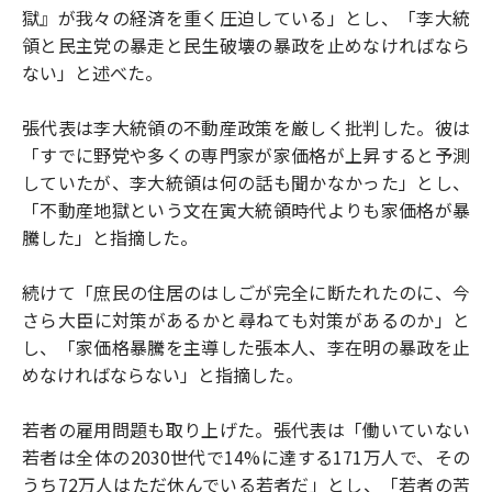
獄』が我々の経済を重く圧迫している」とし、「李大統
領と民主党の暴走と民生破壊の暴政を止めなければなら
ない」と述べた。
張代表は李大統領の不動産政策を厳しく批判した。彼は
「すでに野党や多くの専門家が家価格が上昇すると予測
していたが、李大統領は何の話も聞かなかった」とし、
「不動産地獄という文在寅大統領時代よりも家価格が暴
騰した」と指摘した。
続けて「庶民の住居のはしごが完全に断たれたのに、今
さら大臣に対策があるかと尋ねても対策があるのか」と
し、「家価格暴騰を主導した張本人、李在明の暴政を止
めなければならない」と指摘した。
若者の雇用問題も取り上げた。張代表は「働いていない
若者は全体の2030世代で14%に達する171万人で、その
うち72万人はただ休んでいる若者だ」とし、「若者の苦