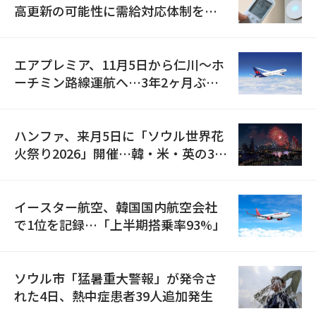
高更新の可能性に需給対応体制を点
検
エアプレミア、11月5日から仁川〜ホ
ーチミン路線運航へ…3年2ヶ月ぶり
の再開
ハンファ、来月5日に「ソウル世界花
火祭り2026」開催…韓・米・英の3カ
国が参加
イースター航空、韓国国内航空会社
で1位を記録…「上半期搭乗率93%」
ソウル市「猛暑重大警報」が発令さ
れた4日、熱中症患者39人追加発生