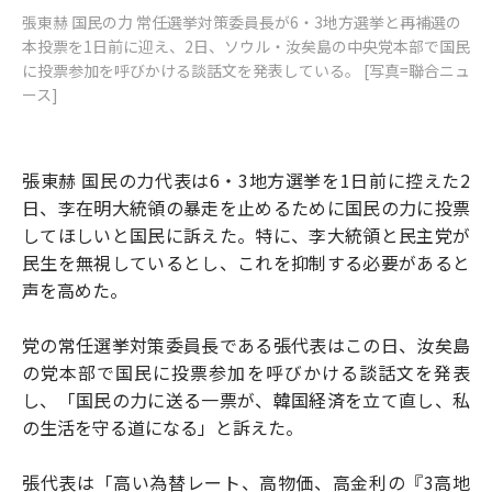
張東赫 国民の力 常任選挙対策委員長が6・3地方選挙と再補選の
本投票を1日前に迎え、2日、ソウル・汝矣島の中央党本部で国民
に投票参加を呼びかける談話文を発表している。 [写真=聯合ニュ
ース]
張東赫 国民の力代表は6・3地方選挙を1日前に控えた2
日、李在明大統領の暴走を止めるために国民の力に投票
してほしいと国民に訴えた。特に、李大統領と民主党が
民生を無視しているとし、これを抑制する必要があると
声を高めた。
党の常任選挙対策委員長である張代表はこの日、汝矣島
の党本部で国民に投票参加を呼びかける談話文を発表
し、「国民の力に送る一票が、韓国経済を立て直し、私
の生活を守る道になる」と訴えた。
張代表は「高い為替レート、高物価、高金利の『3高地