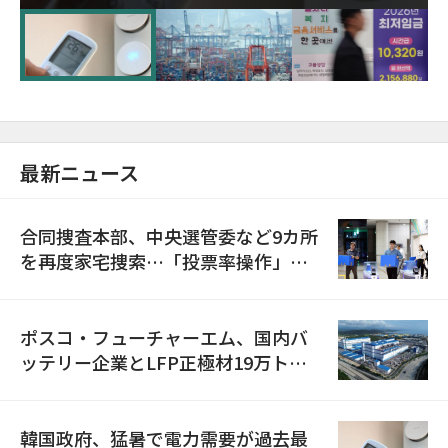
に需給対応体制を点検
最新ニュース
合同捜査本部、中央選管委など9カ所
を再度家宅捜索…「投票率操作」の
資料を確保
ポスコ・フューチャーエム、国内バ
ッテリー企業とLFP正極材19万トン
の供給契約を締結
韓国政府、猛暑で電力需要が過去最