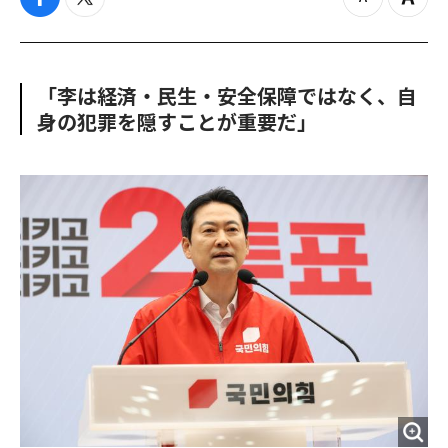
f
t
z
Z
a
w
o
o
c
i
o
o
e
t
m
m
b
t
o
i
「李は経済・民生・安全保障ではなく、自
o
e
u
n
身の犯罪を隠すことが重要だ」
o
r
t
k