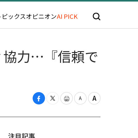
トピックス
オピニオン
AI PICK
ィ協力…『信頼で
注目記事