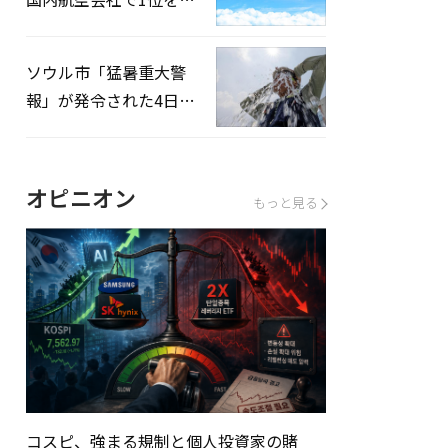
録…「上半期搭乗率
93%」
ソウル市「猛暑重大警
報」が発令された4日、
熱中症患者39人追加発
生
オピニオン
もっと見る
コスピ、強まる規制と個人投資家の賭