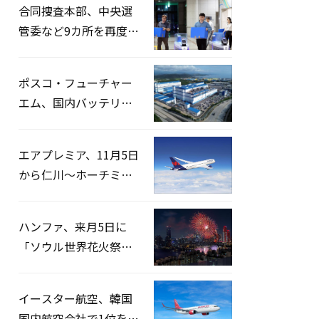
合同捜査本部、中央選
管委など9カ所を再度家
宅捜索…「投票率操
作」の資料を確保
ポスコ・フューチャー
エム、国内バッテリー
企業とLFP正極材19万ト
ンの供給契約を締結
エアプレミア、11月5日
から仁川〜ホーチミン
路線運航へ…3年2ヶ月
ぶりの再開
ハンファ、来月5日に
「ソウル世界花火祭り
2026」開催…韓・米・
英の3カ国が参加
イースター航空、韓国
国内航空会社で1位を記