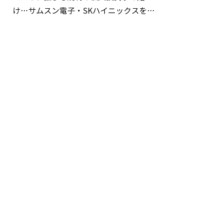
け…サムスン電子・SKハイニックスを巡
る明暗