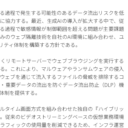
する過程で発生する可能性のあるデータ流出リスクを低
築に協力する。最近、生成AIの導入が拡大する中で、従
する過程で敏感情報が制御範囲を超える問題が主要課題
みのウェブ隔離技術を自社のAI環境に組み合わせ、ユ
ュリティ体制を構築する方針である。
なくリモートサーバーでウェブブラウジングを実行する
る。これにより、マルウェアやランサムウェアの侵入
ウェブを通じて流入するファイルの脅威を排除するコ
報・重要データの流出を防ぐデータ流出防止（DLP）機
体制を提供する。
ルタイム画面方式を組み合わせた独自の『ハイブリッ
。従来のビデオストリーミングベースの仮想業務環境
ラフィックの使用量を削減できるため、インフラ運営