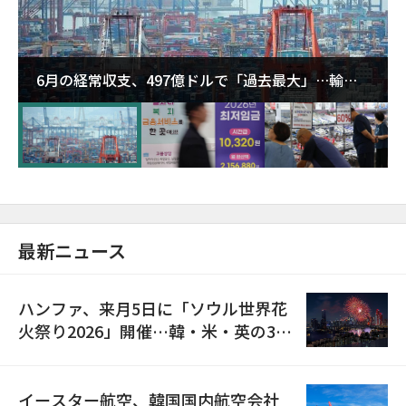
6月の経常収支、497億ドルで「過去最大」…輸出
が初の1000億ドル突破
最新ニュース
ハンファ、来月5日に「ソウル世界花
火祭り2026」開催…韓・米・英の3カ
国が参加
イースター航空、韓国国内航空会社