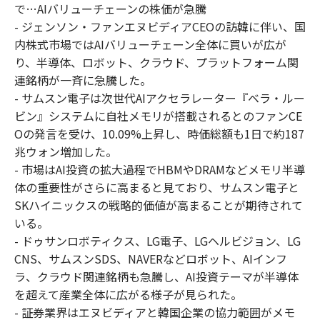
で…AIバリューチェーンの株価が急騰
- ジェンソン・ファンエヌビディアCEOの訪韓に伴い、国
内株式市場ではAIバリューチェーン全体に買いが広が
り、半導体、ロボット、クラウド、プラットフォーム関
連銘柄が一斉に急騰した。
- サムスン電子は次世代AIアクセラレーター『ベラ・ルー
ビン』システムに自社メモリが搭載されるとのファンCE
Oの発言を受け、10.09%上昇し、時価総額も1日で約187
兆ウォン増加した。
- 市場はAI投資の拡大過程でHBMやDRAMなどメモリ半導
体の重要性がさらに高まると見ており、サムスン電子と
SKハイニックスの戦略的価値が高まることが期待されて
いる。
- ドゥサンロボティクス、LG電子、LGヘルビジョン、LG
CNS、サムスンSDS、NAVERなどロボット、AIインフ
ラ、クラウド関連銘柄も急騰し、AI投資テーマが半導体
を超えて産業全体に広がる様子が見られた。
- 証券業界はエヌビディアと韓国企業の協力範囲がメモ