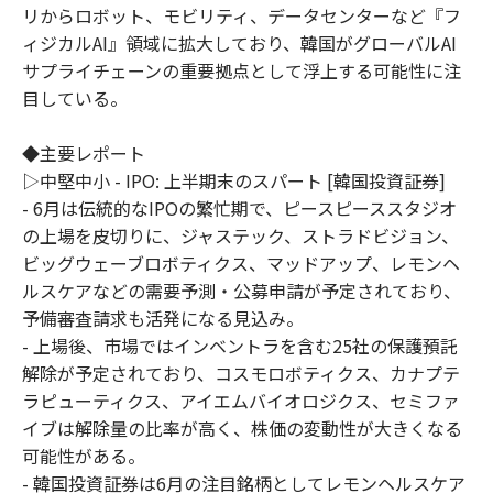
リからロボット、モビリティ、データセンターなど『フ
ィジカルAI』領域に拡大しており、韓国がグローバルAI
サプライチェーンの重要拠点として浮上する可能性に注
目している。
◆主要レポート
▷中堅中小 - IPO: 上半期末のスパート [韓国投資証券]
- 6月は伝統的なIPOの繁忙期で、ピースピーススタジオ
の上場を皮切りに、ジャステック、ストラドビジョン、
ビッグウェーブロボティクス、マッドアップ、レモンヘ
ルスケアなどの需要予測・公募申請が予定されており、
予備審査請求も活発になる見込み。
- 上場後、市場ではインベントラを含む25社の保護預託
解除が予定されており、コスモロボティクス、カナプテ
ラピューティクス、アイエムバイオロジクス、セミファ
イブは解除量の比率が高く、株価の変動性が大きくなる
可能性がある。
- 韓国投資証券は6月の注目銘柄としてレモンヘルスケア