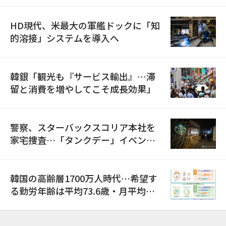
HD現代、米最大の軍艦ドックに「知
的溶接」システムを導入へ
韓銀「観光も『サービス輸出』…滞
留と消費を増やしてこそ成長効果」
警察、スターバックスコリア本社を
家宅捜査…「タンクデー」イベント
巡り侮辱容疑
韓国の高齢層1700万人時代…希望す
る勤労年齢は平均73.6歳・月平均賃
金は300万ウォン以上