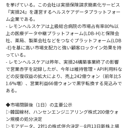
を挙げている。この会社は実損保険請求簡素化サービス
『実損24』を運営するヘルスケアデータプラットフォー
ム企業である。
- レモンヘルスケアは上級総合病院の市場占有率80%以
上の医療データ中継プラットフォーム(LDB-H)と保険会
社、薬局、製薬会社などをつなぐプラットフォーム(LDB
-E)を基に高い市場支配力と強い顧客ロックイン効果を持
っている。
- レモンヘルスケアは昨年、実損24構築事業終了の影響
で営業赤字を記録したが、今年は維持管理・API利用料な
どの反復収益の拡大により、売上242億ウォン（前年比5
1.6%増）、営業利益66億ウォンで黒字転換する見込みで
ある。
◆市場閉鎖後（1日）の主要公示
▷韓国線材、ハンセンエンジニアリング株式200億ウォ
ン規模の処分決定
▷モアデータ、2対1の株式併合決定…8月13日新株上場