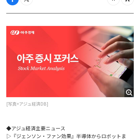
f
t
z
Z
a
w
o
o
c
i
o
o
e
t
m
m
b
t
o
i
o
e
u
n
o
r
t
k
[写真=アジュ経済DB]
◆アジュ経済主要ニュース
▷『ジェンソン・ファン効果』半導体からロボットま