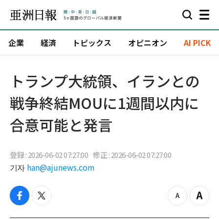
企業
経済
トピックス
オピニオン
AI PICK
トランプ大統領、イランとの
戦争終結MOUに1週間以内に
合意可能と発言
登録 : 2026-06-02 07:27:00
修正 : 2026-06-02 07:27:00
기자
han@ajunews.com
f
t
z
Z
a
w
o
o
c
i
o
o