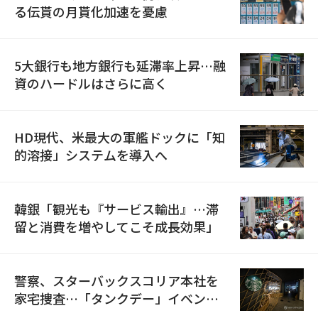
る伝貰の月貰化加速を憂慮
5大銀行も地方銀行も延滞率上昇…融
資のハードルはさらに高く
HD現代、米最大の軍艦ドックに「知
的溶接」システムを導入へ
韓銀「観光も『サービス輸出』…滞
留と消費を増やしてこそ成長効果」
警察、スターバックスコリア本社を
家宅捜査…「タンクデー」イベント
巡り侮辱容疑