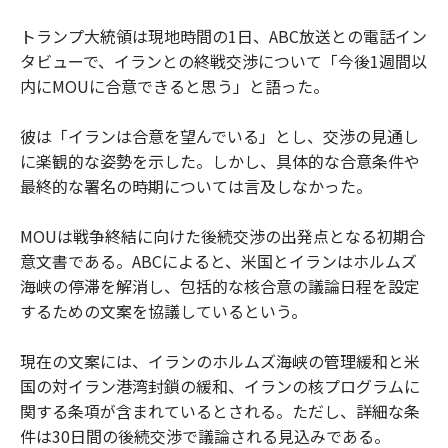
トランプ大統領は現地時間の1日、ABC放送との電話イン
タビューで、イランとの終戦交渉について「今後1週間以
内にMOUに合意できると思う」と語った。
彼は「イランは合意を望んでいる」とし、交渉の見通し
に楽観的な姿勢を示した。しかし、具体的な合意条件や
最終的な署名の時期については言及しなかった。
MOUは戦争終結に向けた後続交渉の出発点となる初期合
意文書である。ABCによると、米国とイランはホルムズ
海峡の停滞を解消し、包括的な核合意の議論日程を設定
するための文案を協議しているという。
現在の文案には、イランのホルムズ海峡の管理緩和と米
国の対イラン港湾封鎖の緩和、イランの核プログラムに
関する条項が含まれているとされる。ただし、詳細な条
件は30日間の後続交渉で議論される見込みである。