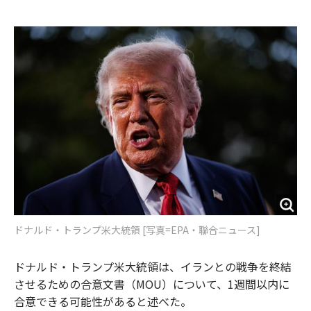
e
t
m
m
b
t
o
i
o
e
u
n
o
r
t
k
ドナルド・トランプ米大統領 [写真=EPA・聯合ニュース]
ドナルド・トランプ米大統領は、イランとの戦争を終結
させるための合意文書（MOU）について、1週間以内に
合意できる可能性があると述べた。