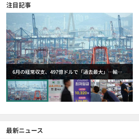
注目記事
6月の経常収支、497億ドルで「過去最大」…輸出
が初の1000億ドル突破
最新ニュース