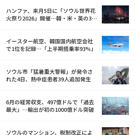
ハンファ、来月5日に「ソウル世界花
火祭り2026」開催…韓・米・英の3カ
国が参加
イースター航空、韓国国内航空会社
で1位を記録…「上半期搭乗率93%」
ソウル市「猛暑重大警報」が発令さ
れた4日、熱中症患者39人追加発生
6月の経常収支、497億ドルで「過去
最大」…輸出が初の1000億ドル突破
ソウルのマンション、税制改正によ